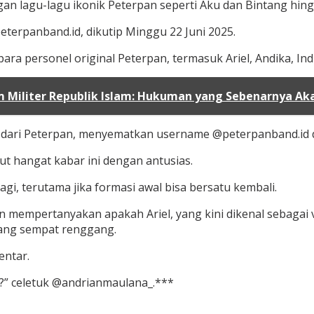
n lagu-lagu ikonik Peterpan seperti Aku dan Bintang hing
eterpanband.id, dikutip Minggu 22 Juni 2025.
ra personel original Peterpan, termasuk Ariel, Andika, In
am Militer Republik Islam: Hukuman yang Sebenarnya Ak
 dari Peterpan, menyematkan username @peterpanband.id d
t hangat kabar ini dengan antusias.
gi, terutama jika formasi awal bisa bersatu kembali.
zen mempertanyakan apakah Ariel, yang kini dikenal sebaga
ang sempat renggang.
entar.
i?” celetuk @andrianmaulana_.***