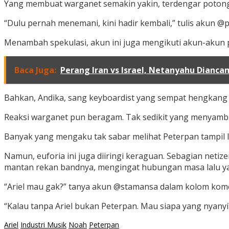
Yang membuat warganet semakin yakin, terdengar potonga
“Dulu pernah menemani, kini hadir kembali,” tulis akun @p
Menambah spekulasi, akun ini juga mengikuti akun-akun pa
Baca Juga:
Perang Iran vs Israel, Netanyahu Dianc
Bahkan, Andika, sang keyboardist yang sempat hengkang
Reaksi warganet pun beragam. Tak sedikit yang menyambu
Banyak yang mengaku tak sabar melihat Peterpan tampil la
Namun, euforia ini juga diiringi keraguan. Sebagian neti
mantan rekan bandnya, mengingat hubungan masa lalu y
“Ariel mau gak?” tanya akun @stamansa dalam kolom kom
“Kalau tanpa Ariel bukan Peterpan. Mau siapa yang nyany
Ariel
Industri Musik
Noah
Peterpan