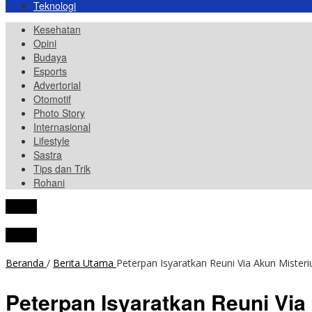
Teknologi
Kesehatan
Opini
Budaya
Esports
Advertorial
Otomotif
Photo Story
Internasional
Lifestyle
Sastra
Tips dan Trik
Rohani
tutup
tutup
Beranda
/
Berita Utama
Peterpan Isyaratkan Reuni Via Akun Misteri
Peterpan Isyaratkan Reuni Via