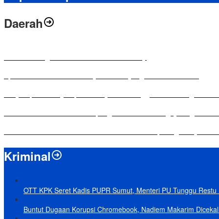
Daerah
Antusias Warga di Reses Ketua DPRD Mesuji
Apresiasi Ketua DPRD Mesuji di Hut Bayangkara ke-80 Tahun
Penyampaian LKPJ Bupati Mesuji Tahun Anggaran 2025 Digelar da
Komisi IV DPRD Bandar Lampung Tekankan Pentingnya Digitalisasi
Yuni Karnelis Bentuk Komunitas Teluk Menanam, Warga Diajak Hi
Kriminal
OTT KPK Seret Kadis PUPR Sumut, Menteri PU Tunggu Restu P
Buntut Dugaan Korupsi Chromebook, Nadiem Makarim Dicekal 