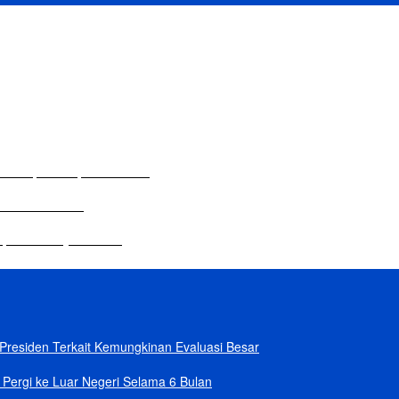
lam Rapat Paripurna DPRD
 Sekolah Dasar
dupkan Budaya Tanam
residen Terkait Kemungkinan Evaluasi Besar
Pergi ke Luar Negeri Selama 6 Bulan