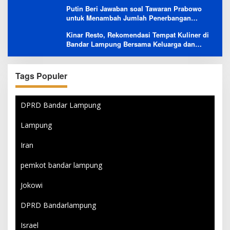
Gencar Promosi tapi Buruk Layanan After-
Putin Beri Jawaban soal Tawaran Prabowo
Sales
untuk Menambah Jumlah Penerbangan
Langsung Rusia-Indonesia
Kinar Resto, Rekomendasi Tempat Kuliner di
Bandar Lampung Bersama Keluarga dan
Orang Tersayang
Tags Populer
DPRD Bandar Lampung
Lampung
Iran
pemkot bandar lampung
Jokowi
DPRD Bandarlampung
Israel