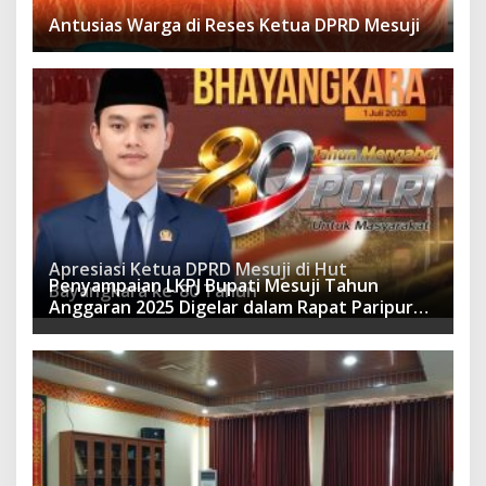
Antusias Warga di Reses Ketua DPRD Mesuji
Apresiasi Ketua DPRD Mesuji di Hut
Penyampaian LKPJ Bupati Mesuji Tahun
Bayangkara ke-80 Tahun
Anggaran 2025 Digelar dalam Rapat Paripurna
DPRD