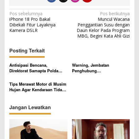
N
Pos sebelumnya
Pos berikutnya
iPhone 18 Pro Bakal
Muncul Wacana
a
Dibekali Fitur Layaknya
Penggantian Susu dengan
v
Kamera DSLR
Daun Kelor Pada Program
MBG, Begini Kata Ahli Gizi
i
g
Posting Terkait
a
s
Antisipasi Bencana,
Warning, Jembatan
Direktorat Samapta Polda
Penghubung
i
Lampung Gelar Patroli
Gununungsugih-Kotagajah
p
Putus
Tips Merawat Motor di Musim
Hujan Agar Kendaraan Tidak
o
Rewel
s
Jangan Lewatkan