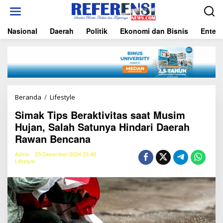
L
e
w
Nasional
Daerah
Politik
Ekonomi dan Bisnis
Entert
a
t
i
k
e
k
o
n
Beranda
/
Lifestyle
S
t
i
e
Simak Tips Beraktivitas saat Musim
m
n
Hujan, Salah Satunya Hindari Daerah
a
k
Rawan Bencana
T
i
Admin
25 Desember 2024 23:48
p
Lifestyle
s
B
e
r
a
k
t