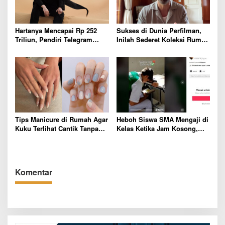
Hartanya Mencapai Rp 252
Sukses di Dunia Perfilman,
Triliun, Pendiri Telegram
Inilah Sederet Koleksi Rumah
Pilih Gunakan Handphone
Ryan ‘Deadpool’ Reynolds
Sederhana dan Tak Mempan
yang Sangat Nyaman Dihuni
Godaan Dunia
Tips Manicure di Rumah Agar
Heboh Siswa SMA Mengaji di
Kuku Terlihat Cantik Tanpa
Kelas Ketika Jam Kosong,
Harus ke Salon
Netizen: Idaman Banget …
Komentar