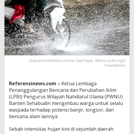
i
v
i
t
a
s
s
a
a
t
M
Ilustrasi berkendara motor saat hujan. (Motorcycle Legal
u
Foundation)
s
i
m
Referensinews.com –
Ketua Lembaga
H
Penanggulangan Bencana dan Perubahan Iklim
u
(LPBI) Pengurus Wilayah Nahdlatul Ulama (PWNU)
j
a
Banten Sehabudin mengimbau warga untuk selalu
n
waspada terhadap potensi banjir, longsor, dan
,
bencana alam lainnya.
S
a
Sebab intensitas hujan kini di sejumlah daerah
l