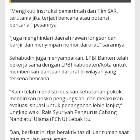
a
n
“Mengikuti instruksi pemerintah dan Tim SAR,
B
terutama jika terjadi bencana atau potensi
e
n
bencana,” pesannya.
c
a
“Juga menghindari daerah rawan longsor dan
n
banjir dan menyimpan nomor darurat,’’ sarannya.
a
Sehabudin juga menyampaikan, LPBI Banten telah
bekerja sama dengan LPBI kabupaten/kota untuk
memberikan bantuan darurat di wilayah yang
terkena bencana.
’’Kami telah mendistribusikan kebutuhan pokok,
mendirikan posko pengungsian, dan melakukan
evaluasi situasi untuk penanganan lebih lanjut,’’
ungkap wakil Rais Syuriyah Pengurus Cabang
Nahdlatul Ulama (PCNU) Lebak itu.
Dan, berikut ini tips beraktivitas di luar rumah saat
musim hujan agar aman.