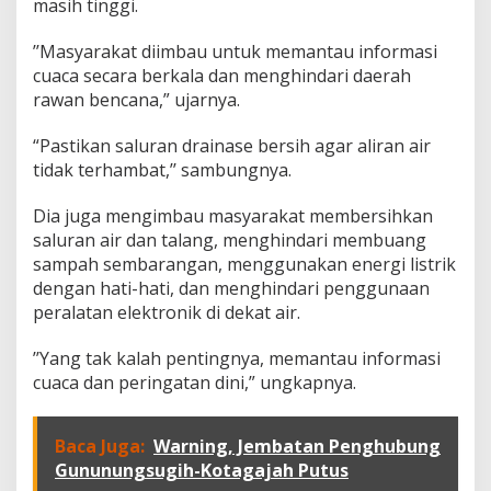
a
masih tinggi.
h
S
’’Masyarakat diimbau untuk memantau informasi
a
cuaca secara berkala dan menghindari daerah
t
rawan bencana,” ujarnya.
u
n
y
“Pastikan saluran drainase bersih agar aliran air
a
tidak terhambat,’’ sambungnya.
H
i
Dia juga mengimbau masyarakat membersihkan
n
d
saluran air dan talang, menghindari membuang
a
sampah sembarangan, menggunakan energi listrik
r
dengan hati-hati, dan menghindari penggunaan
i
peralatan elektronik di dekat air.
D
a
e
’’Yang tak kalah pentingnya, memantau informasi
r
cuaca dan peringatan dini,” ungkapnya.
a
h
R
Baca Juga:
Warning, Jembatan Penghubung
a
Gununungsugih-Kotagajah Putus
w