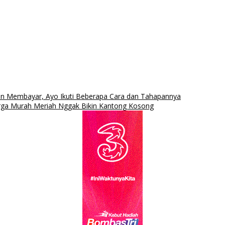
in Membayar, Ayo Ikuti Beberapa Cara dan Tahapannya
rga Murah Meriah Nggak Bikin Kantong Kosong