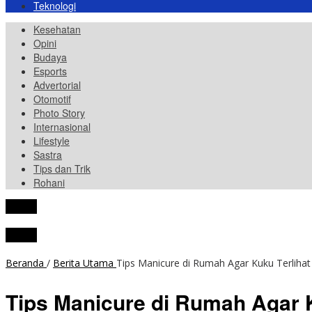
Teknologi
Kesehatan
Opini
Budaya
Esports
Advertorial
Otomotif
Photo Story
Internasional
Lifestyle
Sastra
Tips dan Trik
Rohani
tutup
tutup
Beranda
/
Berita Utama
Tips Manicure di Rumah Agar Kuku Terlihat
Tips Manicure di Rumah Agar K