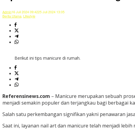
Admin
16 Juli 2024 09:42
25 Juli 2024 13:05
Berita Utama
,
Lifestyle
Berikut ini tips manicure di rumah.
Referensinews.com
– Manicure merupakan sebuah prose
menjadi semakin populer dan terjangkau bagi berbagai kal
Salah satu perkembangan signifikan yakni penawaran jasa m
Saat ini, layanan nail art dan manicure telah menjadi le