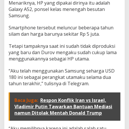
e
Menariknya, HP yang dipakai dirinya itu adalah
S
Galaxy A52, ponsel kelas menengah besutan
e
Samsung.
d
e
r
Smartphone tersebut meluncur beberapa tahun
h
silam dan harga barunya sekitar Rp 5 juta.
a
n
Tetapi tampaknya saat ini sudah tidak diproduksi
a
yang baru dan Durov mengaku sudah cukup lama
d
a
menggunakannya sebagai HP utama.
n
T
“Aku telah menggunakan Samsung seharga USD
a
180 ini sebagai perangkat utamaku selama dua
k
tahun terakhir,” tulisnya di Telegram.
M
e
m
p
Baca Juga:
Respon Konflik Iran vs Israel,
a
Vladimir Putin Tawarkan Bantuan Mediasi
n
namun Ditolak Mentah Donald Trump
G
o
d
“Aku memilihnya karena ini adalah salah satu