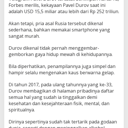
Forbes merilis, kekayaan Pavel Durov saat ini
i
R
adalah USD 15,5 miliar atau lebih dari Rp 252 triliun.
p
2
Akan tetapi, pria asal Rusia tersebut dikenal
5
sederhana, bahkan memakai smartphone yang
2
sangat murah.
T
r
i
Durov dikenal tidak pernah menggembar-
l
gemborkan gaya hidup mewah di kehidupannya.
i
u
Bila diperhatikan, penampilannya juga simpel dan
n
,
hampir selalu mengenakan kaus berwarna gelap.
P
e
Di tahun 2017, pada ulang tahunnya yang ke-33,
n
Durov membagikan di halaman pribadinya daftar
d
semua hal yang sudah ia tinggalkan demi
i
r
kesehatan dan kesejahteraan fisik, mental, dan
i
spiritualnya.
T
e
Dirinya sepertinya sudah tak tertarik pada godaan
l
dunia, seperti dengan meninggalkan alkohol,