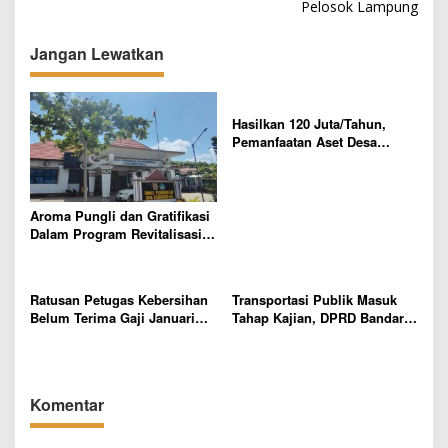
i
Pelosok Lampung
g
Jangan Lewatkan
a
s
i
Hasilkan 120 Juta/Tahun,
p
Pemanfaatan Aset Desa
Sumber Makmur Mesuji Sarat
o
Korupsi?
s
Aroma Pungli dan Gratifikasi
Dalam Program Revitalisasi
Sekolah di Mesuji Mencuat
Ratusan Petugas Kebersihan
Transportasi Publik Masuk
Belum Terima Gaji Januari
Tahap Kajian, DPRD Bandar
2026, DPRD Bandar Lampung
Lampung Soroti Izin Angkot
Desak DLH dan Keuangan
dan Wacana BRT
Daerah Bertindak Cepat
Komentar