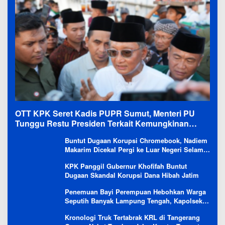
OTT KPK Seret Kadis PUPR Sumut, Menteri PU
Tunggu Restu Presiden Terkait Kemungkinan
Evaluasi Besar
Buntut Dugaan Korupsi Chromebook, Nadiem
Makarim Dicekal Pergi ke Luar Negeri Selama
6 Bulan
KPK Panggil Gubernur Khofifah Buntut
Dugaan Skandal Korupsi Dana Hibah Jatim
Penemuan Bayi Perempuan Hebohkan Warga
Seputih Banyak Lampung Tengah, Kapolsek:
Masih Kami Lakukan Penyelidikan
Kronologi Truk Tertabrak KRL di Tangerang