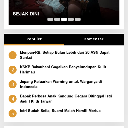
TETAP SEMANGAT
B
Populer
Komentar
Menpan-RB: Setiap Bulan Lebih dari 20 ASN Dapat
1
Sanksi
KSKP Bakauheni Gagalkan Penyelundupan Kulit
2
Harimau
Jepang Keluarkan Warning untuk Warganya di
3
Indonesia
Bapak Perkosa Anak Kandung Gegara Ditinggal Istri
4
Jadi TKI di Taiwan
Istri Sudah Setia, Suami Malah Hamili Mertua
5