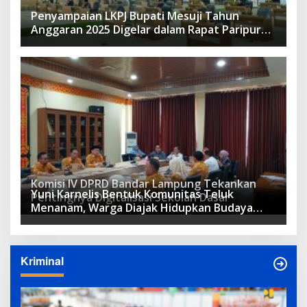
Penyampaian LKPJ Bupati Mesuji Tahun
Anggaran 2025 Digelar dalam Rapat Paripurna
DPRD
Komisi IV DPRD Bandar Lampung Tekankan
Yuni Karnelis Bentuk Komunitas Teluk
Pentingnya Digitalisasi Sekolah Dasar
Menanam, Warga Diajak Hidupkan Budaya
Tanam
Kriminal