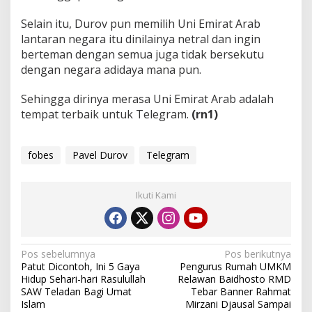
Selain itu, Durov pun memilih Uni Emirat Arab
lantaran negara itu dinilainya netral dan ingin
berteman dengan semua juga tidak bersekutu
dengan negara adidaya mana pun.
Sehingga dirinya merasa Uni Emirat Arab adalah
tempat terbaik untuk Telegram.
(rn1)
fobes
Pavel Durov
Telegram
Ikuti Kami
N
Pos sebelumnya
Pos berikutnya
Patut Dicontoh, Ini 5 Gaya
Pengurus Rumah UMKM
a
Hidup Sehari-hari Rasulullah
Relawan Baidhosto RMD
v
SAW Teladan Bagi Umat
Tebar Banner Rahmat
Islam
Mirzani Djausal Sampai