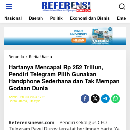
L
e
w
Nasional
Daerah
Politik
Ekonomi dan Bisnis
Entert
a
t
i
k
e
k
o
n
Beranda
/
Berita Utama
H
t
a
e
Hartanya Mencapai Rp 252 Triliun,
r
n
Pendiri Telegram Pilih Gunakan
t
a
Handphone Sederhana dan Tak Mempan
n
Godaan Dunia
y
a
Admin
28 Juli 2024 17:21
M
Berita Utama
,
Lifestyle
e
n
c
a
Referensinews.com
– Pendiri sekaligus CEO
p
Telegram Pavel Durov tercatat berlimpah harta. Ya,
a