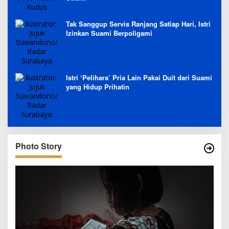
Tak Sanggup Servis Ranjang Satiap Hari, Istri
Izinkan Suami Berpoligami
Istri ‘Pelihara’ Pria Lain Pakai Duit dari Suami
yang Hidup Prihatin
Photo Story