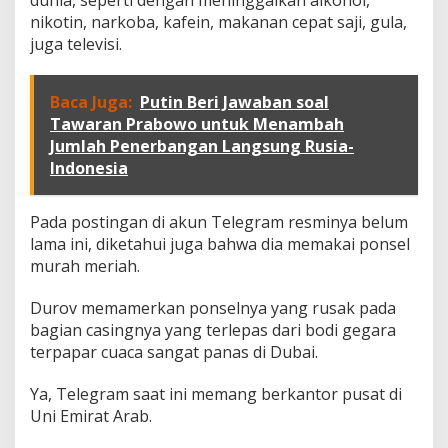
e
g
nikotin, narkoba, kafein, makanan cepat saji, gula,
r
juga televisi.
a
m
P
Baca Juga:
Putin Beri Jawaban soal
i
Tawaran Prabowo untuk Menambah
l
Jumlah Penerbangan Langsung Rusia-
i
h
Indonesia
G
u
n
Pada postingan di akun Telegram resminya belum
a
lama ini, diketahui juga bahwa dia memakai ponsel
k
murah meriah.
a
n
Durov memamerkan ponselnya yang rusak pada
H
a
bagian casingnya yang terlepas dari bodi gegara
n
terpapar cuaca sangat panas di Dubai.
d
p
Ya, Telegram saat ini memang berkantor pusat di
h
Uni Emirat Arab.
o
n