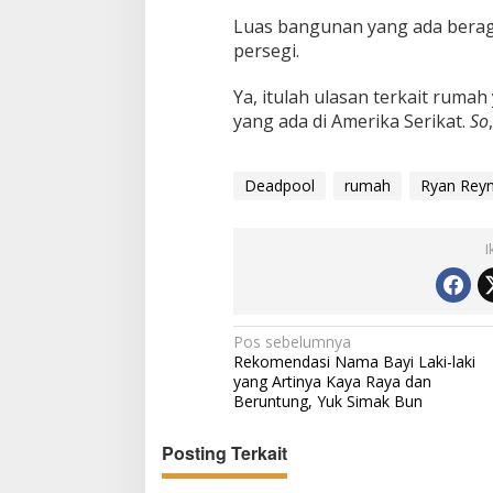
Luas bangunan yang ada beraga
persegi.
Ya, itulah ulasan terkait rumah
yang ada di Amerika Serikat.
So
Deadpool
rumah
Ryan Reyn
I
N
Pos sebelumnya
Rekomendasi Nama Bayi Laki-laki
a
yang Artinya Kaya Raya dan
v
Beruntung, Yuk Simak Bun
i
Posting Terkait
g