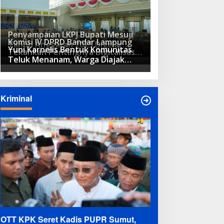
Penyampaian LKPJ Bupati Mesuji
Komisi IV DPRD Bandar Lampung
Tahun Anggaran 2025 Digelar
Yuni Karnelis Bentuk Komunitas
Tekankan Pentingnya Digitalisasi
dalam Rapat Paripurna DPRD
Teluk Menanam, Warga Diajak
Sekolah Dasar
Hidupkan Budaya Tanam
Kriminal
OTT KPK Seret Kadis PUPR Sumut,