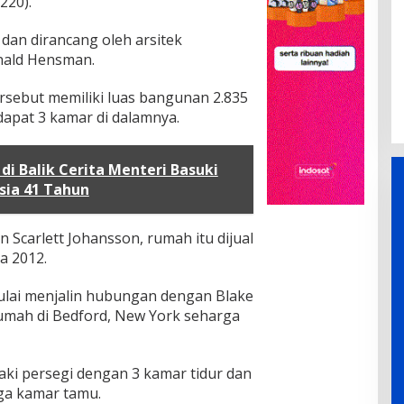
220).
dan dirancang oleh arsitek
onald Hensman.
rsebut memiliki luas bangunan 2.835
rdapat 3 kamar di dalamnya.
di Balik Cerita Menteri Basuki
sia 41 Tahun
 Scarlett Johansson, rumah itu dijual
da 2012.
mulai menjalin hubungan dengan Blake
umah di Bedford, New York seharga
kaki persegi dengan 3 kamar tidur dan
uga kamar tamu.