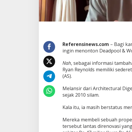
r
e
t
K
o
l
e
k
Referensinews.com
– Bagi ka
s
i
ingin menonton Deadpool & Wol
R
u
Nah
, sebagai informasi tamba
m
Ryan Reynolds memiliki sedere
a
(AS).
h
R
y
Melansir dari Architectural Dig
a
sejak 2010 silam.
n
'
Kala itu, ia masih berstatus me
D
e
a
Mereka membeli sebuah propert
d
tersebut lantas direnovasi yan
p