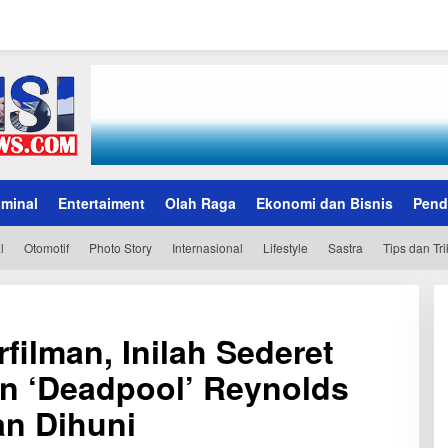
iminal
Entertaiment
Olah Raga
Ekonomi dan Bisnis
Pend
l
Otomotif
Photo Story
Internasional
Lifestyle
Sastra
Tips dan Tri
filman, Inilah Sederet
n ‘Deadpool’ Reynolds
n Dihuni