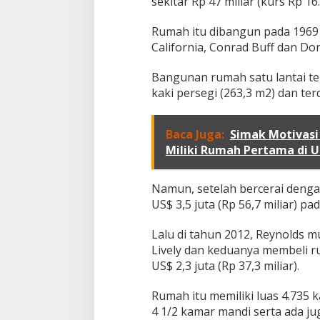
sekitar Rp 47 miliar (kurs Rp 16.
o
o
Rumah itu dibangun pada 1969 
l
'
California, Conrad Buff dan D
R
e
Bangunan rumah satu lantai te
y
kaki persegi (263,3 m2) dan te
n
o
l
Baca Juga:
Simak Motivasi 
d
s
Miliki Rumah Pertama di U
y
a
n
Namun, setelah bercerai dengan
g
US$ 3,5 juta (Rp 56,7 miliar) pa
S
a
Lalu di tahun 2012, Reynolds 
n
Lively dan keduanya membeli r
g
a
US$ 2,3 juta (Rp 37,3 miliar).
t
N
Rumah itu memiliki luas 4.735 
y
4 1/2 kamar mandi serta ada j
a