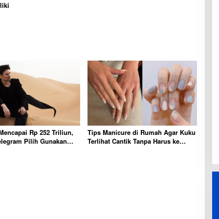
liki
Mencapai Rp 252 Triliun,
Tips Manicure di Rumah Agar Kuku
elegram Pilih Gunakan
Terlihat Cantik Tanpa Harus ke
e Sederhana dan Tak
Salon
odaan Dunia