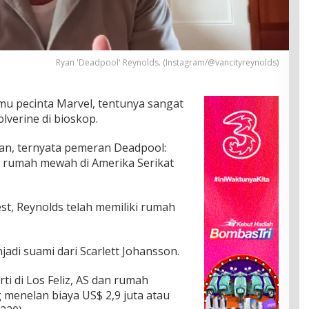
Ryan 'Deadpool' Reynolds. (Instagram/@vancityreynolds)
mu pecinta Marvel, tentunya sangat
verine di bioskop.
han, ternyata pemeran Deadpool:
t rumah mewah di Amerika Serikat
est, Reynolds telah memiliki rumah
njadi suami dari Scarlett Johansson.
i di Los Feliz, AS dan rumah
g menelan biaya US$ 2,9 juta atau