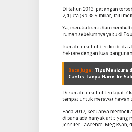
m
Di tahun 2013, pasangan ters
a
n
2,4 juta (Rp 38,9 miliar) lalu m
D
i
Ya, mereka kemudian membeli r
h
rumah sebelumnya yaitu di Pou
u
n
i
Rumah tersebut berdiri di atas 
hektare dengan luas bangunan 8
Baca Juga:
Tips Manicure 
Cantik Tanpa Harus ke Sal
Di rumah tersebut terdapat 7 k
tempat untuk merawat hewan t
Pada 2017, keduanya membeli a
di sana ada banyak artis yang 
Jennifer Lawrence, Meg Ryan, d