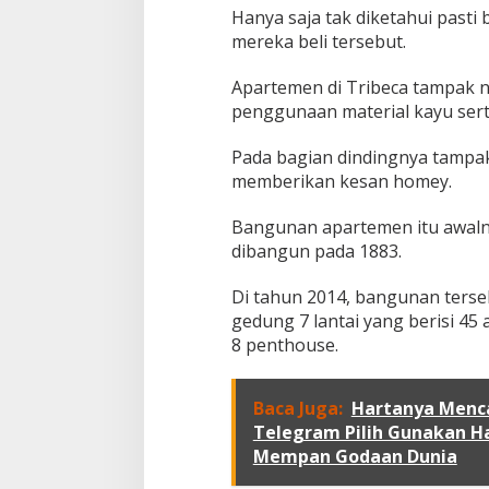
Hanya saja tak diketahui past
mereka beli tersebut.
Apartemen di Tribeca tampak 
penggunaan material kayu ser
Pada bagian dindingnya tampa
memberikan kesan homey.
Bangunan apartemen itu awalny
dibangun pada 1883.
Di tahun 2014, bangunan terseb
gedung 7 lantai yang berisi 45
8 penthouse.
Baca Juga:
Hartanya Mencap
Telegram Pilih Gunakan H
Mempan Godaan Dunia