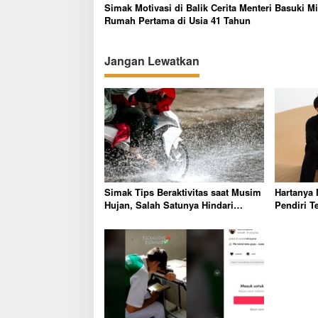
a
Simak Motivasi di Balik Cerita Menteri Basuki Mi
s
Rumah Pertama di Usia 41 Tahun
i
p
Jangan Lewatkan
o
s
Simak Tips Beraktivitas saat Musim
Hartanya 
Hujan, Salah Satunya Hindari
Pendiri T
Daerah Rawan Bencana
Handphon
Mempan G