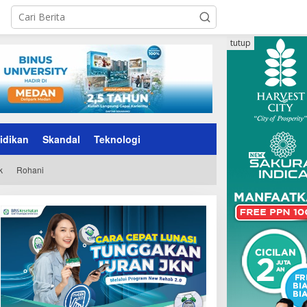
tutup
idikan
Skandal
Teknologi
k
Rohani