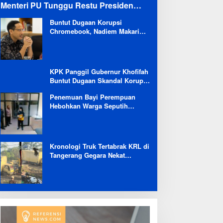
Menteri PU Tunggu Restu Presiden
Terkait Kemungkinan Evaluasi Besar
Buntut Dugaan Korupsi
Chromebook, Nadiem Makarim
Dicekal Pergi ke Luar Negeri
Selama 6 Bulan
KPK Panggil Gubernur Khofifah
Buntut Dugaan Skandal Korupsi
Dana Hibah Jatim
Penemuan Bayi Perempuan
Hebohkan Warga Seputih
Banyak Lampung Tengah,
Kapolsek: Masih Kami Lakukan
Penyelidikan
Kronologi Truk Tertabrak KRL di
Tangerang Gegara Nekat
Terobos Jalur Kereta: Terpental,
Timpa 2 Motor