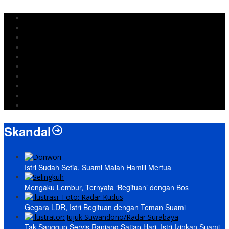
DPRD Bandar Lampung
Lampung
Iran
pemkot bandar lampung
Jokowi
DPRD Bandarlampung
Israel
Wiyadi
Prabowo
paripurna
Skandal
Istri Sudah Setia, Suami Malah Hamili Mertua
Mengaku Lembur, Ternyata ‘Begituan’ dengan Bos
Gegara LDR, Istri Begituan dengan Teman Suami
Tak Sanggup Servis Ranjang Satiap Hari, Istri Izinkan Suami