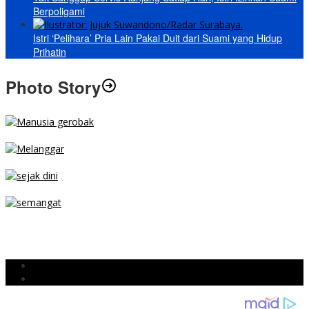
Berpoligami
Istri ‘Pelihara’ Pria Lain Pakai Duit dari Suami yang Hidup
Prihatin
Photo Story
MENGIBA
PARKIR SEMBARANG
SEJAK DINI
TETAP SEMANGAT
BERJIBAKU
Populer
Komentar