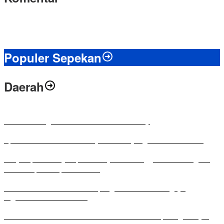
Populer Sepekan
Daerah
Antusias Warga di Reses Ketua DPRD Mesuji
Apresiasi Ketua DPRD Mesuji di Hut Bayangkara ke-80 Tahun
Penyampaian LKPJ Bupati Mesuji Tahun Anggaran 2025 Digelar
dalam Rapat Paripurna DPRD
Komisi IV DPRD Bandar Lampung Tekankan Pentingnya
Digitalisasi Sekolah Dasar
Yuni Karnelis Bentuk Komunitas Teluk Menanam, Warga Diajak