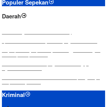
Populer Sepekan
Daerah
Antusias Warga di Reses Ketua DPRD Mesuji
Apresiasi Ketua DPRD Mesuji di Hut Bayangkara ke-80 Tahun
Penyampaian LKPJ Bupati Mesuji Tahun Anggaran 2025 Digelar
dalam Rapat Paripurna DPRD
Komisi IV DPRD Bandar Lampung Tekankan Pentingnya
Digitalisasi Sekolah Dasar
Yuni Karnelis Bentuk Komunitas Teluk Menanam, Warga Diajak
Hidupkan Budaya Tanam
Kriminal