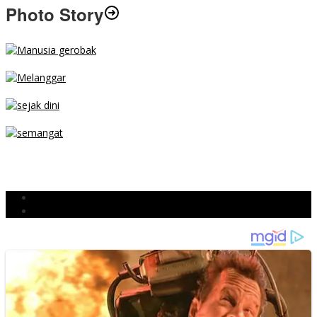
Photo Story
MENGIBA
PARKIR SEMBARANG
SEJAK DINI
TETAP SEMANGAT
BERJIBAKU
Populer
Komentar