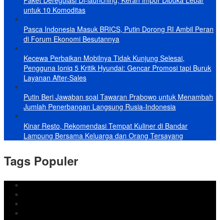
Paket Deregulasi Di-launching, Keran Impor Dibuka Lebar
untuk 10 Komoditas
Pasca Indonesia Masuk BRICS, Putin Dorong RI Ambil Peran
di Forum Ekonomi Besutannya
Kecewa Perbaikan Mobilnya Tidak Kunjung Selesai,
Pengguna Ioniq 5 Kritik Hyundai: Gencar Promosi tapi Buruk
Layanan After-Sales
Putin Beri Jawaban soal Tawaran Prabowo untuk Menambah
Jumlah Penerbangan Langsung Rusia-Indonesia
Kinar Resto, Rekomendasi Tempat Kuliner di Bandar
Lampung Bersama Keluarga dan Orang Tersayang
Tags Populer
DPRD Bandar Lampung
Lampung
Iran
pemkot bandar lampung