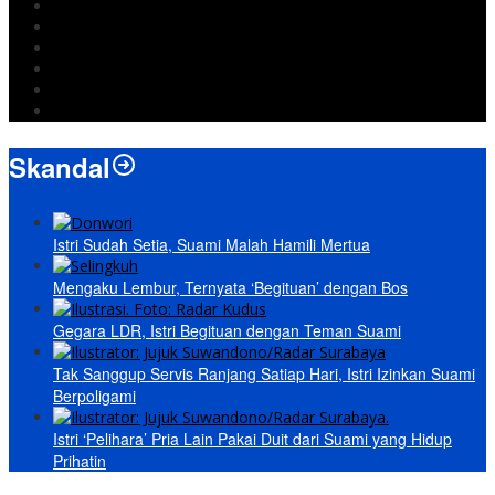
Jokowi
DPRD Bandarlampung
Israel
Wiyadi
Prabowo
paripurna
Skandal
Istri Sudah Setia, Suami Malah Hamili Mertua
Mengaku Lembur, Ternyata ‘Begituan’ dengan Bos
Gegara LDR, Istri Begituan dengan Teman Suami
Tak Sanggup Servis Ranjang Satiap Hari, Istri Izinkan Suami
Berpoligami
Istri ‘Pelihara’ Pria Lain Pakai Duit dari Suami yang Hidup
Prihatin