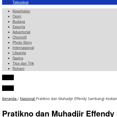
Teknologi
Kesehatan
Opini
Budaya
Esports
Advertorial
Otomotif
Photo Story
Internasional
Lifestyle
Sastra
Tips dan Trik
Rohani
tutup
tutup
Beranda
/
Nasional
Pratikno dan Muhadjir Effendy Sambangi Kediam
Pratikno dan Muhadjir Effend