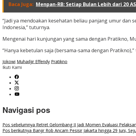
Baca Juga:
Menpan-RB: Setiap Bulan Lebih dari 20 A
“Jadi ya mendoakan kesehatan beliau panjang umur dan sel
Indonesia,” tuturnya.
Mengenai hari kunjungan yang sama dengan Pratikno, Muh
“Hanya kebetulan saja (bersama-sama dengan Pratikno),”
Jokowi
Muhadjir Effendy
Pratikno
Ikuti Kami
Navigasi pos
Pos sebelumnya
Retret Gelombang II Jadi Momen Evaluasi Pelaksa
Pos berikutnya
Banjir Rob Ancam Pesisir Jakarta hingga 29 Juni, Se