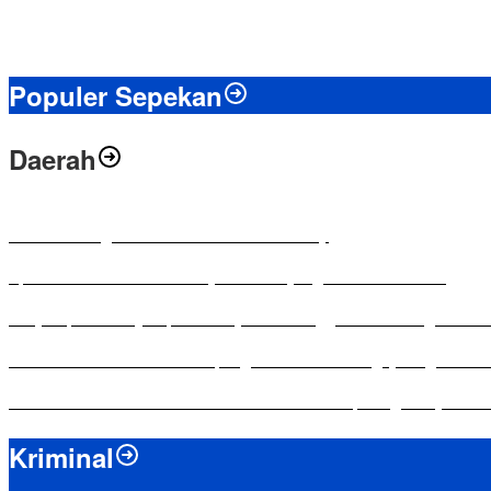
Populer Sepekan
Daerah
Antusias Warga di Reses Ketua DPRD Mesuji
Apresiasi Ketua DPRD Mesuji di Hut Bayangkara ke-80 Tahun
Penyampaian LKPJ Bupati Mesuji Tahun Anggaran 2025 Digelar da
Komisi IV DPRD Bandar Lampung Tekankan Pentingnya Digitalisasi
Yuni Karnelis Bentuk Komunitas Teluk Menanam, Warga Diajak Hi
Kriminal