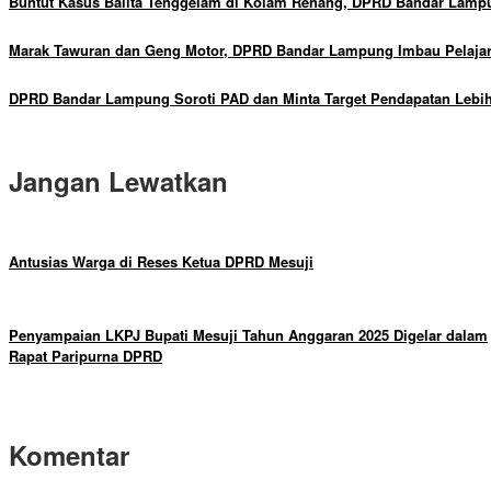
Buntut Kasus Balita Tenggelam di Kolam Renang, DPRD Bandar Lampu
Marak Tawuran dan Geng Motor, DPRD Bandar Lampung Imbau Pelajar
DPRD Bandar Lampung Soroti PAD dan Minta Target Pendapatan Lebih 
Jangan Lewatkan
Antusias Warga di Reses Ketua DPRD Mesuji
Penyampaian LKPJ Bupati Mesuji Tahun Anggaran 2025 Digelar dalam
Rapat Paripurna DPRD
Komentar