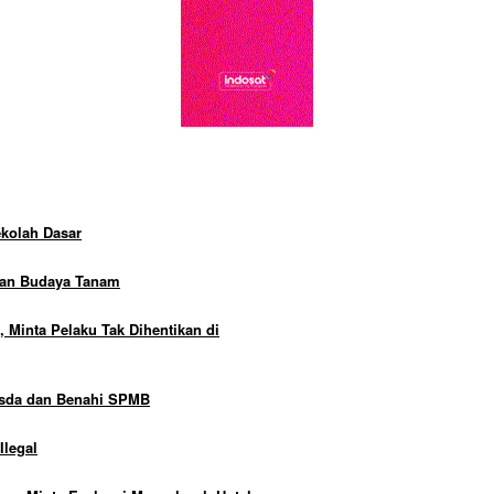
kolah Dasar
kan Budaya Tanam
Minta Pelaku Tak Dihentikan di
osda dan Benahi SPMB
Ilegal