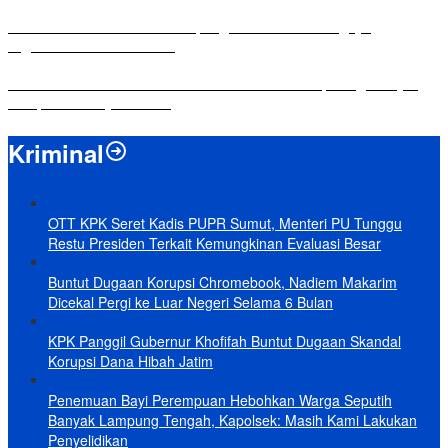
Komisi IV DPRD Bandar Lampung Tekankan Pentingnya
Digitalisasi Sekolah Dasar
Yuni Karnelis Bentuk Komunitas Teluk Menanam, Warga Diajak
Hidupkan Budaya Tanam
Kriminal
OTT KPK Seret Kadis PUPR Sumut, Menteri PU Tunggu
Restu Presiden Terkait Kemungkinan Evaluasi Besar
Buntut Dugaan Korupsi Chromebook, Nadiem Makarim
Dicekal Pergi ke Luar Negeri Selama 6 Bulan
KPK Panggil Gubernur Khofifah Buntut Dugaan Skandal
Korupsi Dana Hibah Jatim
Penemuan Bayi Perempuan Hebohkan Warga Seputih
Banyak Lampung Tengah, Kapolsek: Masih Kami Lakukan
Penyelidikan