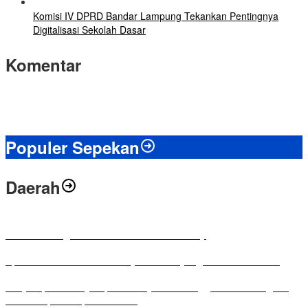
Komisi IV DPRD Bandar Lampung Tekankan Pentingnya
Digitalisasi Sekolah Dasar
Komentar
Populer Sepekan
Daerah
Antusias Warga di Reses Ketua DPRD Mesuji
Apresiasi Ketua DPRD Mesuji di Hut Bayangkara ke-80 Tahun
Penyampaian LKPJ Bupati Mesuji Tahun Anggaran 2025 Digelar
dalam Rapat Paripurna DPRD