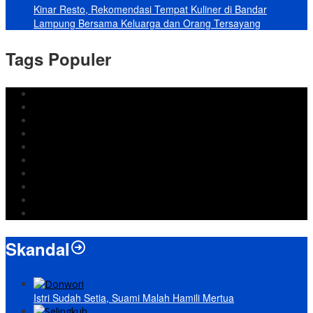
Kinar Resto, Rekomendasi Tempat Kuliner di Bandar
Lampung Bersama Keluarga dan Orang Tersayang
Tags Populer
DPRD Bandar Lampung
Lampung
Iran
pemkot bandar lampung
Jokowi
DPRD Bandarlampung
Israel
Wiyadi
Prabowo
paripurna
Skandal
Istri Sudah Setia, Suami Malah Hamili Mertua