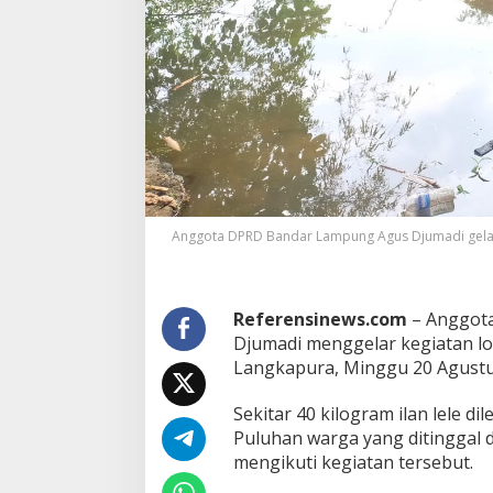
P
R
D
K
o
t
a
B
a
n
d
a
Anggota DPRD Bandar Lampung Agus Djumadi gelar 
r
L
a
m
Referensinews.com
– Anggot
p
Djumadi menggelar kegiatan l
u
n
Langkapura, Minggu 20 Agustu
g
S
Sekitar 40 kilogram ilan lele dil
e
Puluhan warga yang ditinggal d
m
mengikuti kegiatan tersebut.
b
a