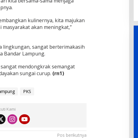
Mari kita bersama-sama menjaga
apnya.
kembangkan kulinernya, kita majukan
i masyarakat akan meningkat,”
da lingkungan, sangat berterimakasih
a Bandar Lampung.
l sangat mendongkrak semangat
dayakan sungai curup.
(rn1)
ampung
PKS
kuti Kami
Pos berikutnya