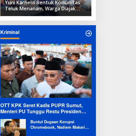
Yuni Karnelis Bentuk Komunitas
Teluk Menanam, Warga Diajak
Hidupkan Budaya Tanam
Kriminal
OTT KPK Seret Kadis PUPR Sumut,
Menteri PU Tunggu Restu Presiden
Terkait Kemungkinan Evaluasi Besar
Buntut Dugaan Korupsi
Chromebook, Nadiem Makarim
Dicekal Pergi ke Luar Negeri