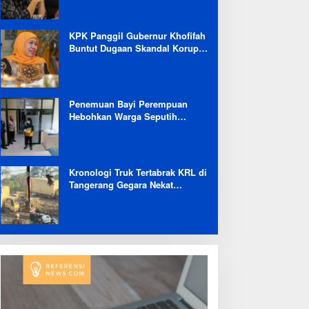
Selama 6 Bulan
KPK Panggil Gubernur Khofifah
Buntut Dugaan Skandal Korupsi
Dana Hibah Jatim
Penemuan Bayi Perempuan
Hebohkan Warga Seputih
Banyak Lampung Tengah,
Kapolsek: Masih Kami Lakukan
Penyelidikan
Kronologi Truk Tertabrak KRL di
Tangerang Gegara Nekat
Terobos Jalur Kereta: Terpental,
Timpa 2 Motor