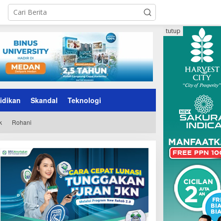
tutup
idikan
Skandal
Teknologi
k
Rohani