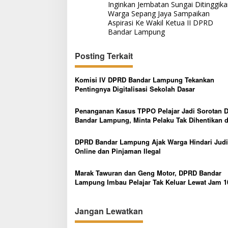
Inginkan Jembatan Sungai Ditinggika
a
Warga Sepang Jaya Sampaikan
v
Aspirasi Ke Wakil Ketua II DPRD
Bandar Lampung
i
g
Posting Terkait
a
s
Komisi IV DPRD Bandar Lampung Tekankan
Pentingnya Digitalisasi Sekolah Dasar
i
p
Penanganan Kasus TPPO Pelajar Jadi Sorotan 
Bandar Lampung, Minta Pelaku Tak Dihentikan d
o
Tersangka Awal
s
DPRD Bandar Lampung Ajak Warga Hindari Judi
Online dan Pinjaman Ilegal
Marak Tawuran dan Geng Motor, DPRD Bandar
Lampung Imbau Pelajar Tak Keluar Lewat Jam 1
Malam
Jangan Lewatkan