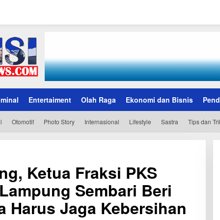
iminal
Entertaiment
Olah Raga
Ekonomi dan Bisnis
Pend
l
Otomotif
Photo Story
Internasional
Lifestyle
Sastra
Tips dan Tri
ng, Ketua Fraksi PKS
Lampung Sembari Beri
 Harus Jaga Kebersihan