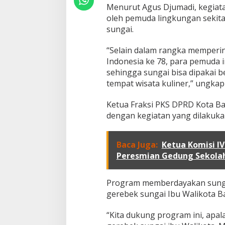
r
Menurut Agus Djumadi, kegiat
i
oleh pemuda lingkungan sekita
B
sungai.
e
r
“Selain dalam rangka memperin
i
P
Indonesia ke 78, para pemuda i
e
sehingga sungai bisa dipakai be
s
tempat wisata kuliner,” ungkap
a
n
Ketua Fraksi PKS DPRD Kota Ba
B
a
dengan kegiatan yang dilakuka
h
w
a
Baca Juga:
Ketua Komisi I
W
Peresmian Gedung Sekolah
a
r
g
Program memberdayakan sunga
a
gerebek sungai Ibu Walikota 
H
a
r
“Kita dukung program ini, apal
u