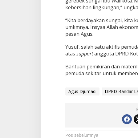
gerebek sungai ibu Walikota. 
s
kebersihan lingkungan,” ungk
J
a
“Kita berdayakan sungai, kita 
g
a
umkmnya. Insyaa Allah ekonom
K
pesan Agus.
e
b
Yusuf, salah satu aktifis pemu
e
atas
support
anggota DPRD Kot
r
s
i
Bantuan pemikiran dan materi
h
pemuda sekitar untuk member
a
n
L
Agus Djumadi
DPRD Bandar L
i
n
g
k
I
u
n
g
a
N
Pos sebelumnya
n