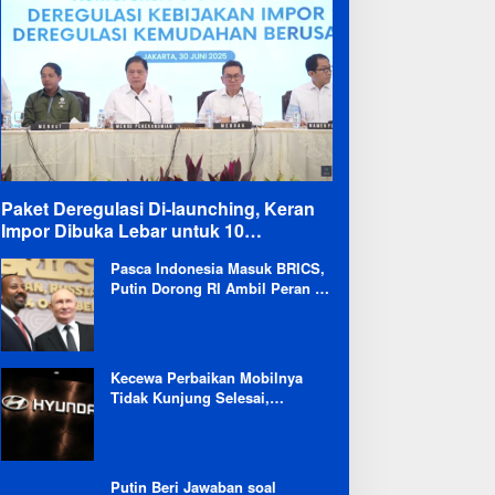
Paket Deregulasi Di-launching, Keran
Impor Dibuka Lebar untuk 10
Komoditas
Pasca Indonesia Masuk BRICS,
Putin Dorong RI Ambil Peran di
Forum Ekonomi Besutannya
Kecewa Perbaikan Mobilnya
Tidak Kunjung Selesai,
Pengguna Ioniq 5 Kritik
Hyundai: Gencar Promosi tapi
Buruk Layanan After-Sales
Putin Beri Jawaban soal