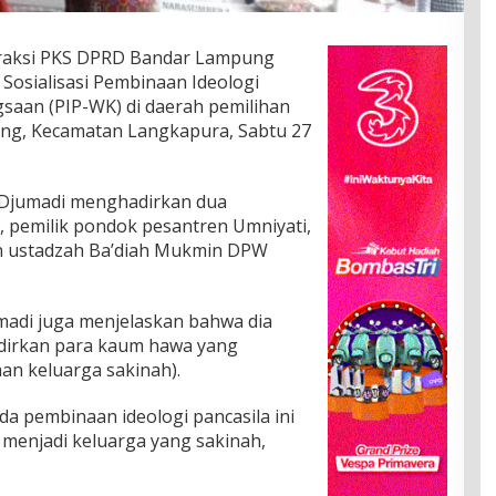
raksi PKS DPRD Bandar Lampung
Sosialisasi Pembinaan Ideologi
saan (PIP-WK) di daerah pemilihan
ang, Kecamatan Langkapura, Sabtu 27
s Djumadi menghadirkan dua
 pemilik pondok pesantren Umniyati,
n ustadzah Ba’diah Mukmin DPW
madi juga menjelaskan bahwa dia
adirkan para kaum hawa yang
n keluarga sakinah).
da pembinaan ideologi pancasila ini
 menjadi keluarga yang sakinah,