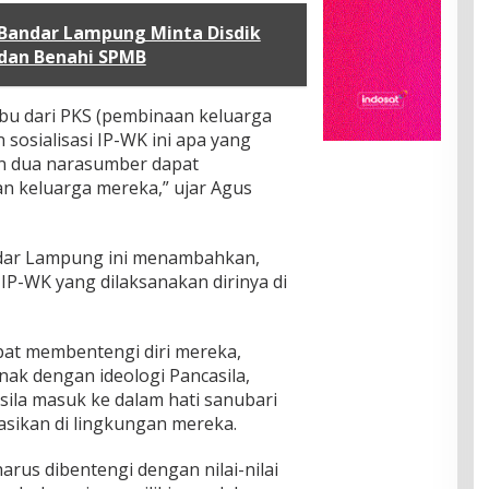
 Bandar Lampung Minta Disdik
 dan Benahi SPMB
-ibu dari PKS (pembinaan keluarga
sosialisasi IP-WK ini apa yang
an dua narasumber dapat
an keluarga mereka,” ujar Agus
ndar Lampung ini menambahkan,
 IP-WK yang dilaksanakan dirinya di
pat membentengi diri mereka,
ak dengan ideologi Pancasila,
asila masuk ke dalam hati sanubari
sikan di lingkungan mereka.
rus dibentengi dengan nilai-nilai