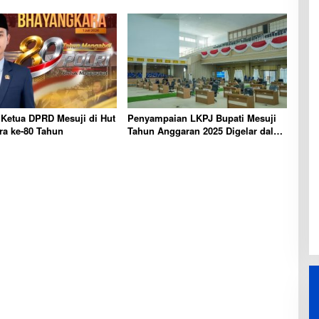
 Ketua DPRD Mesuji di Hut
Penyampaian LKPJ Bupati Mesuji
ra ke-80 Tahun
Tahun Anggaran 2025 Digelar dalam
Rapat Paripurna DPRD