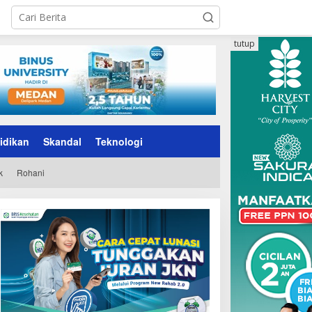
tutup
idikan
Skandal
Teknologi
k
Rohani