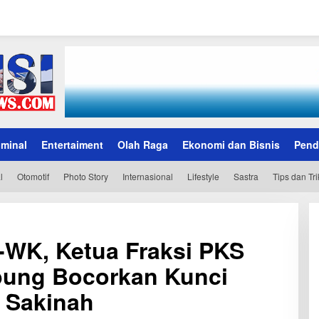
iminal
Entertaiment
Olah Raga
Ekonomi dan Bisnis
Pend
l
Otomotif
Photo Story
Internasional
Lifestyle
Sastra
Tips dan Tri
P-WK, Ketua Fraksi PKS
ung Bocorkan Kunci
 Sakinah