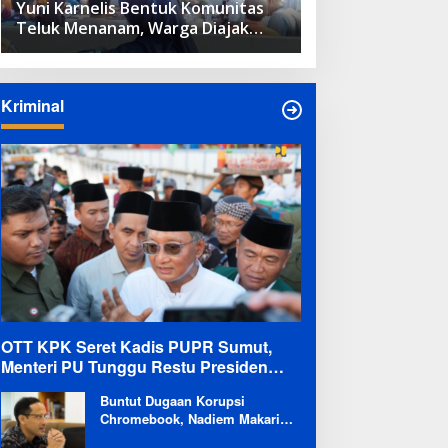
Yuni Karnelis Bentuk Komunitas
Teluk Menanam, Warga Diajak
Hidupkan Budaya Tanam
Kriminal
OTT KPK Seret Kadis PUPR Sumut,
Menteri PU Tunggu Restu Presiden
Terkait Kemungkinan Evaluasi Besar
Buntut Dugaan Korupsi
Chromebook, Nadiem Makarim
Dicekal Pergi ke Luar Negeri