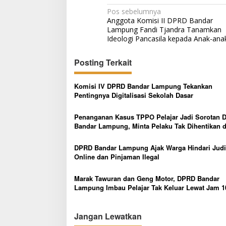
N
Pos sebelumnya
Anggota Komisi II DPRD Bandar
a
Lampung Fandi Tjandra Tanamkan
v
Ideologi Pancasila kepada Anak-ana
i
Posting Terkait
g
a
Komisi IV DPRD Bandar Lampung Tekankan
s
Pentingnya Digitalisasi Sekolah Dasar
i
Penanganan Kasus TPPO Pelajar Jadi Sorotan 
p
Bandar Lampung, Minta Pelaku Tak Dihentikan d
Tersangka Awal
o
DPRD Bandar Lampung Ajak Warga Hindari Judi
s
Online dan Pinjaman Ilegal
Marak Tawuran dan Geng Motor, DPRD Bandar
Lampung Imbau Pelajar Tak Keluar Lewat Jam 1
Malam
Jangan Lewatkan