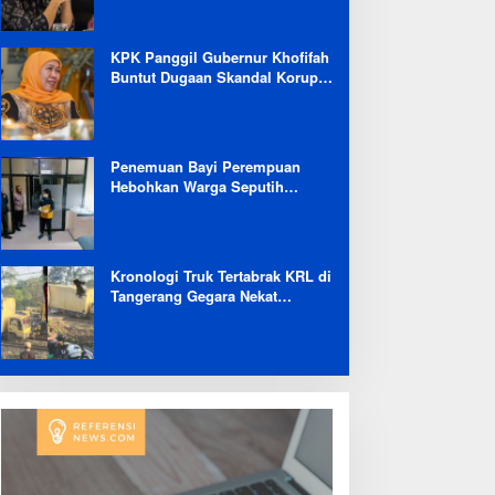
Selama 6 Bulan
KPK Panggil Gubernur Khofifah
Buntut Dugaan Skandal Korupsi
Dana Hibah Jatim
Penemuan Bayi Perempuan
Hebohkan Warga Seputih
Banyak Lampung Tengah,
Kapolsek: Masih Kami Lakukan
Penyelidikan
Kronologi Truk Tertabrak KRL di
Tangerang Gegara Nekat
Terobos Jalur Kereta: Terpental,
Timpa 2 Motor