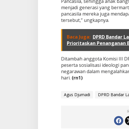
Pancasila, sehingga anak bang
a
menjadi generasi yang bermart
k
pancasila mereka juga mendapar
i
n
tersebut,” ungkapnya.
a
h
Baca Juga:
DPRD Bandar L
Prioritaskan Penanganan B
Ditambah anggota Komisi III D
peserta sosialisasi ideologi pan
negarawan dalam mengalahkan 
hari.
(rn1)
Agus Djumadi
DPRD Bandar L
I