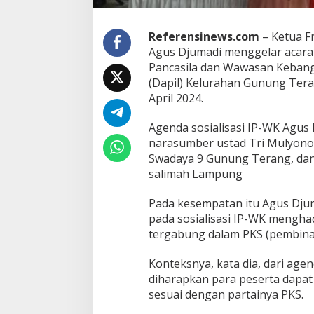
P
K
S
Referensinews.com
– Ketua F
D
Agus Djumadi menggelar acara 
P
Pancasila dan Wawasan Kebang
R
D
(Dapil) Kelurahan Gunung Ter
B
April 2024.
a
n
Agenda sosialisasi IP-WK Agu
d
narasumber ustad Tri Mulyono,
a
r
Swadaya 9 Gunung Terang, da
L
salimah Lampung
a
m
Pada kesempatan itu Agus Dju
p
pada sosialisasi IP-WK mengh
u
n
tergabung dalam PKS (pembinaa
g
B
Konteksnya, kata dia, dari agen
o
diharapkan para peserta dapat
c
sesuai dengan partainya PKS.
o
r