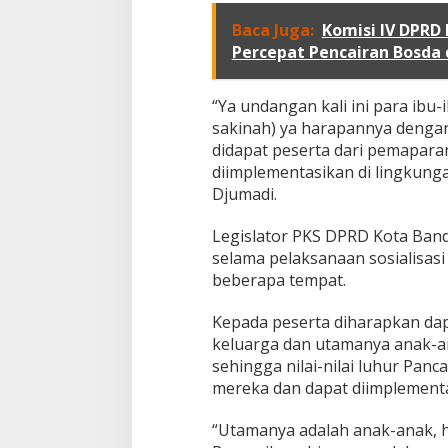
k
a
Baca Juga:
Komisi IV DPRD
n
Percepat Pencairan Bosda
K
u
n
“Ya undangan kali ini para ibu
c
sakinah) ya harapannya dengan 
i
didapat peserta dari pemapar
W
diimplementasikan di lingkung
u
j
Djumadi.
u
d
Legislator PKS DPRD Kota Ba
k
selama pelaksanaan sosialisasi
a
beberapa tempat.
n
K
e
Kepada peserta diharapkan da
l
keluarga dan utamanya anak-an
u
sehingga nilai-nilai luhur Panc
a
mereka dan dapat diimplementa
r
g
a
“Utamanya adalah anak-anak, ha
S