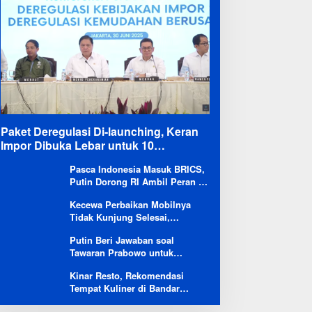
Paket Deregulasi Di-launching, Keran
Impor Dibuka Lebar untuk 10
Komoditas
Pasca Indonesia Masuk BRICS,
Putin Dorong RI Ambil Peran di
Forum Ekonomi Besutannya
Kecewa Perbaikan Mobilnya
Tidak Kunjung Selesai,
Pengguna Ioniq 5 Kritik
Putin Beri Jawaban soal
Hyundai: Gencar Promosi tapi
Tawaran Prabowo untuk
Buruk Layanan After-Sales
Menambah Jumlah
Kinar Resto, Rekomendasi
Penerbangan Langsung Rusia-
Tempat Kuliner di Bandar
Indonesia
Lampung Bersama Keluarga