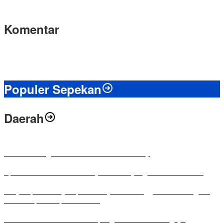
Komentar
Populer Sepekan
Daerah
Antusias Warga di Reses Ketua DPRD Mesuji
Apresiasi Ketua DPRD Mesuji di Hut Bayangkara ke-80 Tahun
Penyampaian LKPJ Bupati Mesuji Tahun Anggaran 2025 Digelar
dalam Rapat Paripurna DPRD
Komisi IV DPRD Bandar Lampung Tekankan Pentingnya