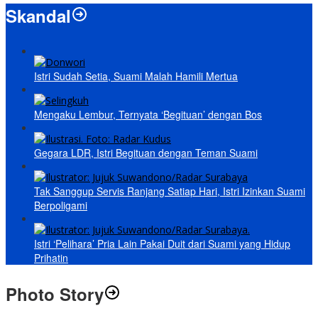
Skandal
Istri Sudah Setia, Suami Malah Hamili Mertua
Mengaku Lembur, Ternyata ‘Begituan’ dengan Bos
Gegara LDR, Istri Begituan dengan Teman Suami
Tak Sanggup Servis Ranjang Satiap Hari, Istri Izinkan Suami
Berpoligami
Istri ‘Pelihara’ Pria Lain Pakai Duit dari Suami yang Hidup
Prihatin
Photo Story