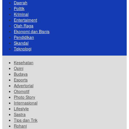
Daerah
Politik
Kriminal
Entertaiment
Olah Raga
Ekonomi dan Bisnis
Pendidikan
Skandal
Teknologi
Kesehatan
Opini
Budaya
Esports
Advertorial
Otomotif
Photo Story
Internasional
Lifestyle
Sastra
Tips dan Trik
Rohani