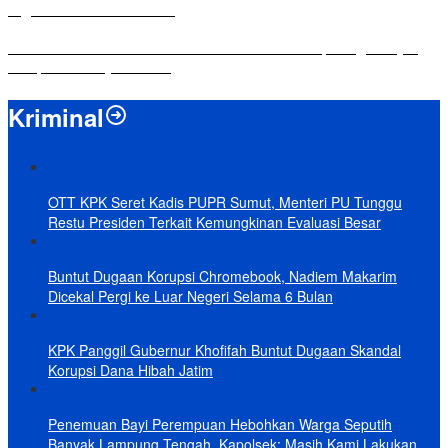
Digitalisasi Sekolah Dasar
Yuni Karnelis Bentuk Komunitas Teluk Menanam, Warga Diajak
Hidupkan Budaya Tanam
Kriminal
OTT KPK Seret Kadis PUPR Sumut, Menteri PU Tunggu
Restu Presiden Terkait Kemungkinan Evaluasi Besar
Buntut Dugaan Korupsi Chromebook, Nadiem Makarim
Dicekal Pergi ke Luar Negeri Selama 6 Bulan
KPK Panggil Gubernur Khofifah Buntut Dugaan Skandal
Korupsi Dana Hibah Jatim
Penemuan Bayi Perempuan Hebohkan Warga Seputih
Banyak Lampung Tengah, Kapolsek: Masih Kami Lakukan