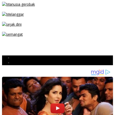
MENGIBA
PARKIR SEMBARANG
SEJAK DINI
TETAP SEMANGAT
BERJIBAKU
Populer
Komentar