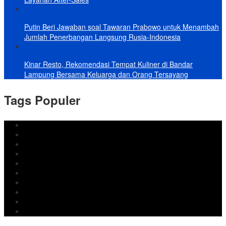
Putin Beri Jawaban soal Tawaran Prabowo untuk Menambah
Jumlah Penerbangan Langsung Rusia-Indonesia
Kinar Resto, Rekomendasi Tempat Kuliner di Bandar
Lampung Bersama Keluarga dan Orang Tersayang
Tags Populer
DPRD Bandar Lampung
Lampung
Iran
pemkot bandar lampung
Jokowi
DPRD Bandarlampung
Israel
Wiyadi
Prabowo
paripurna