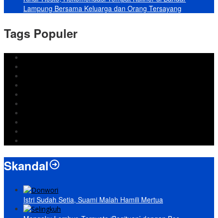
Lampung Bersama Keluarga dan Orang Tersayang
Tags Populer
DPRD Bandar Lampung
Lampung
Iran
pemkot bandar lampung
Jokowi
DPRD Bandarlampung
Israel
Wiyadi
Prabowo
paripurna
Skandal
Istri Sudah Setia, Suami Malah Hamili Mertua