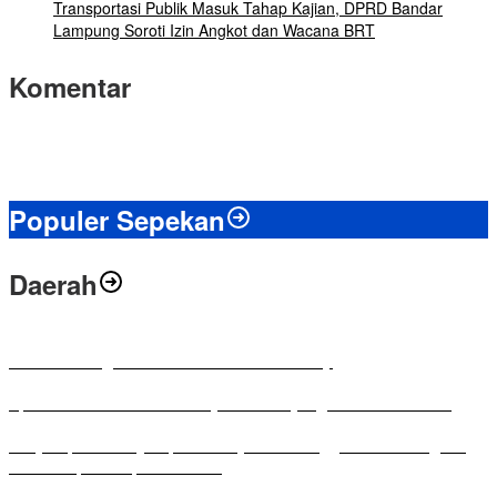
Transportasi Publik Masuk Tahap Kajian, DPRD Bandar
Lampung Soroti Izin Angkot dan Wacana BRT
Komentar
Populer Sepekan
Daerah
Antusias Warga di Reses Ketua DPRD Mesuji
Apresiasi Ketua DPRD Mesuji di Hut Bayangkara ke-80 Tahun
Penyampaian LKPJ Bupati Mesuji Tahun Anggaran 2025 Digelar
dalam Rapat Paripurna DPRD