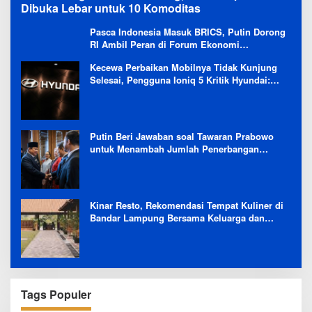
Dibuka Lebar untuk 10 Komoditas
Pasca Indonesia Masuk BRICS, Putin Dorong
RI Ambil Peran di Forum Ekonomi
Besutannya
Kecewa Perbaikan Mobilnya Tidak Kunjung
Selesai, Pengguna Ioniq 5 Kritik Hyundai:
Gencar Promosi tapi Buruk Layanan After-
Sales
Putin Beri Jawaban soal Tawaran Prabowo
untuk Menambah Jumlah Penerbangan
Langsung Rusia-Indonesia
Kinar Resto, Rekomendasi Tempat Kuliner di
Bandar Lampung Bersama Keluarga dan
Orang Tersayang
Tags Populer