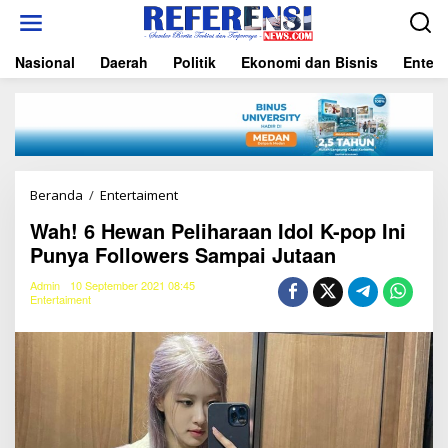
L
e
w
Nasional
Daerah
Politik
Ekonomi dan Bisnis
Entert
a
t
i
k
e
k
o
n
Beranda
/
Entertaiment
W
t
a
e
Wah! 6 Hewan Peliharaan Idol K-pop Ini
h
n
Punya Followers Sampai Jutaan
!
6
H
Admin
10 September 2021 08:45
Entertaiment
e
w
a
n
P
e
l
i
h