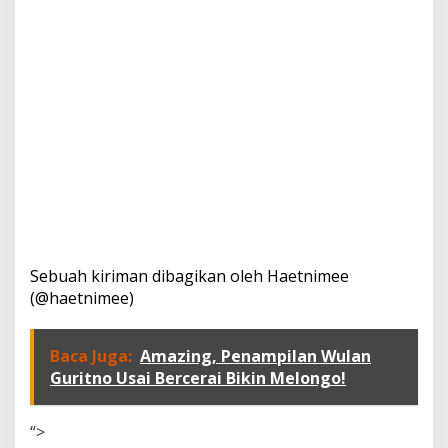
Sebuah kiriman dibagikan oleh Haetnimee
(@haetnimee)
Baca Juga:
Amazing, Penampilan Wulan
Guritno Usai Bercerai Bikin Melongo!
“>