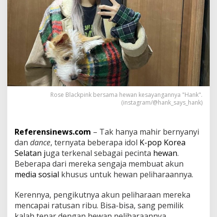
a
r
a
a
n
I
d
o
l
K
Rose Blackpink bersama hewan kesayangannya "Hank".
-
(instagram/@hank_says_hank)
p
o
p
I
Referensinews.com
– Tak hanya mahir bernyanyi
n
dan
dance
, ternyata beberapa idol
K-pop
Korea
i
Selatan j
uga terkenal sebagai pecinta
hewan
.
P
Beberapa dari mereka sengaja membuat akun
u
media sosial
khusus untuk hewan peliharaannya.
n
y
a
Kerennya, pengikutnya akun peliharaan mereka
F
mencapai ratusan ribu. Bisa-bisa, sang pemilik
o
kalah tenar dengan hewan peliharaannya.