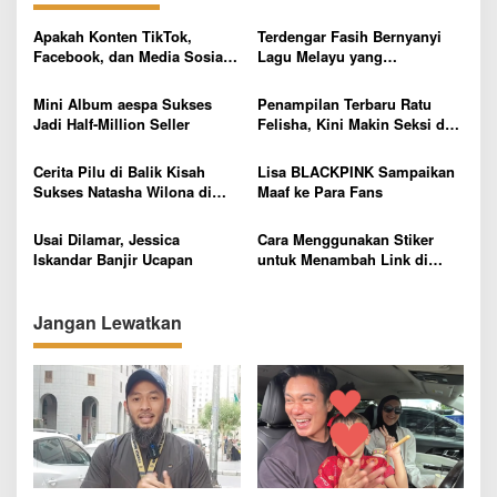
g
a
Apakah Konten TikTok,
Terdengar Fasih Bernyanyi
s
Facebook, dan Media Sosial
Lagu Melayu yang
Tunduk pada UU Pers atau UU
Mengisyaratkan Tentang
i
ITE?
Sholat, Netizen Doakan Cha
Mini Album aespa Sukses
Penampilan Terbaru Ratu
p
Eun Woo Masuk Islam
Jadi Half-Million Seller
Felisha, Kini Makin Seksi dan
Eksotis!
o
Cerita Pilu di Balik Kisah
Lisa BLACKPINK Sampaikan
s
Sukses Natasha Wilona di
Maaf ke Para Fans
Dunia Entertainment
Usai Dilamar, Jessica
Cara Menggunakan Stiker
Iskandar Banjir Ucapan
untuk Menambah Link di
Stories Instagram
Jangan Lewatkan