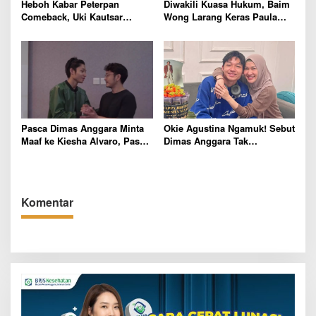
Heboh Kabar Peterpan
Diwakili Kuasa Hukum, Baim
Comeback, Uki Kautsar
Wong Larang Keras Paula
Angkat Bicara
Verhoeven Temui Anak di
Sekolah
Pasca Dimas Anggara Minta
Okie Agustina Ngamuk! Sebut
Maaf ke Kiesha Alvaro, Pasha
Dimas Anggara Tak
Ungu: Insya Allah Semua Ada
Profesional pasca Insiden
Hikmahnya
Pemukulan Kiesha Alvaro di
Lokasi Syuting
Komentar