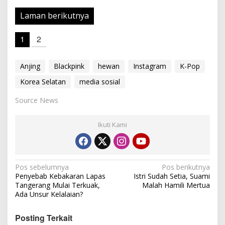
Laman berikutnya
1
2
Anjing
Blackpink
hewan
Instagram
K-Pop
Korea Selatan
media sosial
Source News
Ikuti Kami
N
Pos sebelumnya
Pos berikutnya
Penyebab Kebakaran Lapas
Istri Sudah Setia, Suami
a
Tangerang Mulai Terkuak,
Malah Hamili Mertua
v
Ada Unsur Kelalaian?
i
Posting Terkait