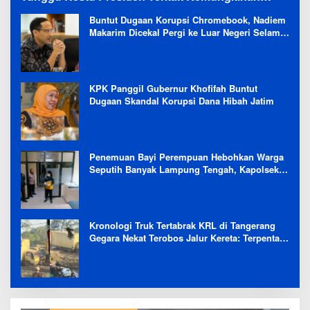
Evaluasi Besar
Buntut Dugaan Korupsi Chromebook, Nadiem
Makarim Dicekal Pergi ke Luar Negeri Selama
6 Bulan
KPK Panggil Gubernur Khofifah Buntut
Dugaan Skandal Korupsi Dana Hibah Jatim
Penemuan Bayi Perempuan Hebohkan Warga
Seputih Banyak Lampung Tengah, Kapolsek:
Masih Kami Lakukan Penyelidikan
Kronologi Truk Tertabrak KRL di Tangerang
Gegara Nekat Terobos Jalur Kereta: Terpental,
Timpa 2 Motor