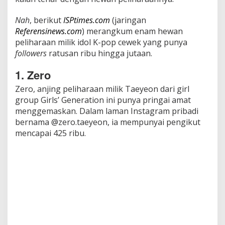
l
l
o
Nah
, berikut
ISPtimes.com
(jaringan
w
Referensinews.com
) merangkum enam hewan
e
peliharaan milik idol K-pop cewek yang punya
r
followers
ratusan ribu hingga jutaan.
s
S
1. Zero
a
m
Zero, anjing peliharaan milik Taeyeon dari girl
p
group Girls’ Generation ini punya pringai amat
a
i
menggemaskan. Dalam laman Instagram pribadi
J
bernama @zero.taeyeon, ia mempunyai pengikut
u
mencapai 425 ribu.
t
a
a
n