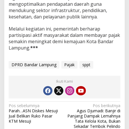
mengoptimalkan pendapatan daerah guna
-
P
mendukung sektor infrastruktur, pendidikan,
2
kesehatan, dan pelayanan publik lainnya.
2
0
Melalui kegiatan ini, pemerintah berharap
2
partisipasi aktif masyarakat dalam membayar pajak
5
d
semakin meningkat demi kemajuan Kota Bandar
i
Lampung.
***
B
a
n
DPRD Bandar Lampung
Pajak
sppt
d
a
r
L
Ikuti Kami
a
m
p
u
N
Pos sebelumnya
Pos berikutnya
n
Parah…ASN Diskes Mesuji
Agus Djumadi: Banjir di
a
g
Jual Belikan Ruko Pasar
Panjang Dampak Lemahnya
v
KTM Mesuji
Tata Kelola Kota, Bukan
Sekadar Tembok Pelindo