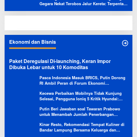
Gegara Nekat Terobos Jalur Kereta: Terpental,
Timpa 2 Motor
Ekonomi dan Bisnis
Paket Deregulasi Di-launching, Keran Impor
Dibuka Lebar untuk 10 Komoditas
Pasca Indonesia Masuk BRICS, Putin Dorong
RI Ambil Peran di Forum Ekonomi
Besutannya
Kecewa Perbaikan Mobilnya Tidak Kunjung
Selesai, Pengguna Ioniq 5 Kritik Hyundai:
Gencar Promosi tapi Buruk Layanan After-
Putin Beri Jawaban soal Tawaran Prabowo
Sales
untuk Menambah Jumlah Penerbangan
Langsung Rusia-Indonesia
Kinar Resto, Rekomendasi Tempat Kuliner di
Bandar Lampung Bersama Keluarga dan
Orang Tersayang