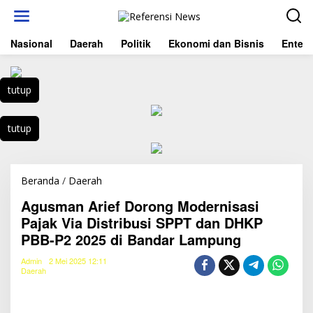
L
e
w
Nasional
Daerah
Politik
Ekonomi dan Bisnis
Entert
a
t
i
k
tutup
e
k
o
tutup
n
t
e
n
Beranda
/
Daerah
A
g
Agusman Arief Dorong Modernisasi
u
s
Pajak Via Distribusi SPPT dan DHKP
m
PBB-P2 2025 di Bandar Lampung
a
n
Admin
2 Mei 2025 12:11
A
Daerah
r
i
e