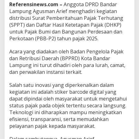
f
Referensinews.com –
Anggota DPRD Bandar
D
Lampung Agusman Arief menghadiri kegiatan
o
distribusi Surat Pemberitahuan Pajak Terhutang
r
(SPPT) dan Daftar Hasil Ketetapan Pajak (DHKP)
o
n
untuk Pajak Bumi dan Bangunan Perdesaan dan
g
Perkotaan (PBB-P2) tahun pajak 2025.
M
o
Acara yang diadakan oleh Badan Pengelola Pajak
d
dan Retribusi Daerah (BPPRD) Kota Bandar
e
r
Lampung ini turut dihadiri oleh para lurah, camat,
n
dan perwakilan instansi terkait.
i
s
Salah satu inovasi yang diperkenalkan dalam
a
kegiatan ini adalah stiker barcode digital yang
s
i
dapat dipindai oleh masyarakat untuk mengetahui
P
status pajak pada objek tertentu secara langsung.
a
Teknologi ini diharapkan mampu meningkatkan
j
efisiensi, transparansi, serta memudahkan
a
pelayanan pajak kepada masyarakat.
k
V
i
Dalam sambutannya, Agusman Arief