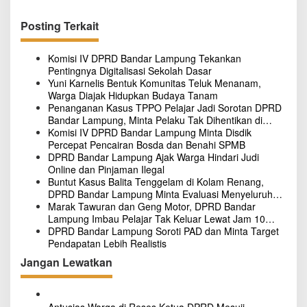
i
g
Posting Terkait
a
s
Komisi IV DPRD Bandar Lampung Tekankan
Pentingnya Digitalisasi Sekolah Dasar
i
Yuni Karnelis Bentuk Komunitas Teluk Menanam,
p
Warga Diajak Hidupkan Budaya Tanam
Penanganan Kasus TPPO Pelajar Jadi Sorotan DPRD
o
Bandar Lampung, Minta Pelaku Tak Dihentikan di
Tersangka Awal
Komisi IV DPRD Bandar Lampung Minta Disdik
s
Percepat Pencairan Bosda dan Benahi SPMB
DPRD Bandar Lampung Ajak Warga Hindari Judi
Online dan Pinjaman Ilegal
Buntut Kasus Balita Tenggelam di Kolam Renang,
DPRD Bandar Lampung Minta Evaluasi Menyeluruh
Hotel
Marak Tawuran dan Geng Motor, DPRD Bandar
Lampung Imbau Pelajar Tak Keluar Lewat Jam 10
Malam
DPRD Bandar Lampung Soroti PAD dan Minta Target
Pendapatan Lebih Realistis
Jangan Lewatkan