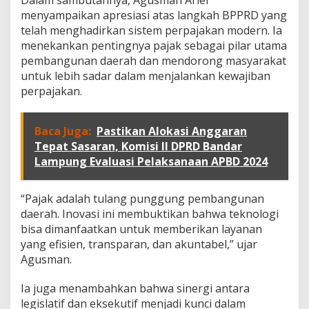
a
menyampaikan apresiasi atas langkah BPPRD yang
D
telah menghadirkan sistem perpajakan modern. Ia
i
menekankan pentingnya pajak sebagai pilar utama
s
t
pembangunan daerah dan mendorong masyarakat
r
untuk lebih sadar dalam menjalankan kewajiban
i
perpajakan.
b
u
s
Baca Juga:
Pastikan Alokasi Anggaran
i
S
Tepat Sasaran, Komisi II DPRD Bandar
P
Lampung Evaluasi Pelaksanaan APBD 2024
P
T
d
“Pajak adalah tulang punggung pembangunan
a
daerah. Inovasi ini membuktikan bahwa teknologi
n
bisa dimanfaatkan untuk memberikan layanan
D
yang efisien, transparan, dan akuntabel,” ujar
H
K
Agusman.
P
P
Ia juga menambahkan bahwa sinergi antara
B
legislatif dan eksekutif menjadi kunci dalam
B