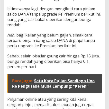
m
,
Istimewanya lagi, dengan mengikuti cara pinjam
B
i
saldo DANA tanpa upgrade ke Premium berikut ini,
s
uang yang cair bakal diberikan dengan bunga
a
rendah.
L
a
Nah
, bagi kalian yang belum gajian, simak cara
n
g
terbaru pinjam uang saldo DANA di pinjol tanpa
s
perlu upgrade ke Premium berikut ini.
u
n
Sebab, selain bisa langsung cair hingga Rp 15 juta,
g
bunga rendah yang diberikan bisa hanya 0,1
C
a
persen per hari.
i
r
R
Baca Juga:
Satu Kata Pujian Sandiaga Uno
p
ke Pengusaha Muda Lampung: "Keren!"
1
5
J
Pinjaman online atau yang sering kita kenal
u
dengan pinjol, menjadi solusi mudah juga cepat
t