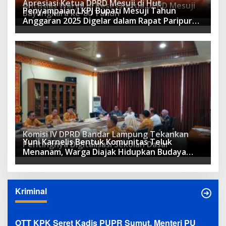
Apresiasi Ketua DPRD Mesuji di Hut
Antusias Warga di Reses Ketua DPRD Mesuji
Penyampaian LKPJ Bupati Mesuji Tahun
Bayangkara ke-80 Tahun
Anggaran 2025 Digelar dalam Rapat Paripurna
DPRD
Komisi IV DPRD Bandar Lampung Tekankan
Yuni Karnelis Bentuk Komunitas Teluk
Pentingnya Digitalisasi Sekolah Dasar
Menanam, Warga Diajak Hidupkan Budaya
Tanam
Kriminal
OTT KPK Seret Kadis PUPR Sumut, Menteri PU