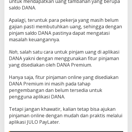
untuk mendapatkan uang tambahan yang berupa
a
d
saldo DANA.
e
n
Apalagi, teruntuk para pekerja yang masih belum
g
gajian pasti membutuhkan uang, sehingga dengan
a
pinjam saldo DANA pastinya dapat mengatasi
n
B
masalah keuangannya.
u
n
Nah
, salah satu cara untuk pinjam uang di aplikasi
g
DANA yakni dengan menggunakan fitur pinjaman
a
yang disediakan oleh DANA Premium.
R
e
n
Hanya saja, fitur pinjaman online yang disediakan
d
DANA Premium ini masih pada tahap
a
pengembangan dan belum tersedia untuk
h
pengguna aplikasi DANA.
Tetapi jangan khawatir, kalian tetap bisa ajukan
pinjaman online dengan mudah dan praktis melalui
aplikasi JULO PayLater.