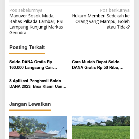
N
Pos sebelumnya
Pos berikutnya
Manuver Sosok Muda,
Hukum Memberi Sedekah ke
a
Bahas Pilkada Lambar, PSI
Orang yang Mampu, Boleh
v
Lampung Kunjungi Markas
atau Tidak?
Gerindra
i
g
Posting Terkait
a
s
Saldo DANA Gratis Rp
Cara Mudah Dapat Saldo
160.000 Langsung Cair
DANA Gratis Rp 50 Ribu,
i
Secepat Kilat, Cukup Lakukan
Dijamin Berhasil dengan
p
3 Langkah Ini
Cepat
8 Aplikasi Penghasil Saldo
DANA 2023, Bisa Klaim Uang
o
Rp 200 Ribu Dengan Segera
s
Jangan Lewatkan