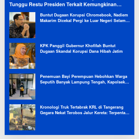
Tunggu Restu Presiden Terkait Kemungkinan
Evaluasi Besar
Buntut Dugaan Korupsi Chromebook, Nadiem
Makarim Dicekal Pergi ke Luar Negeri Selama
6 Bulan
KPK Panggil Gubernur Khofifah Buntut
Dugaan Skandal Korupsi Dana Hibah Jatim
Penemuan Bayi Perempuan Hebohkan Warga
Seputih Banyak Lampung Tengah, Kapolsek:
Masih Kami Lakukan Penyelidikan
Kronologi Truk Tertabrak KRL di Tangerang
Gegara Nekat Terobos Jalur Kereta: Terpental,
Timpa 2 Motor