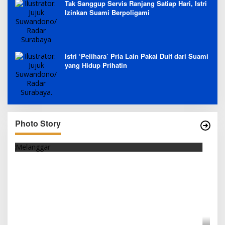
Tak Sanggup Servis Ranjang Satiap Hari, Istri
Izinkan Suami Berpoligami
Istri ‘Pelihara’ Pria Lain Pakai Duit dari Suami
yang Hidup Prihatin
Photo Story
SEJAK DINI