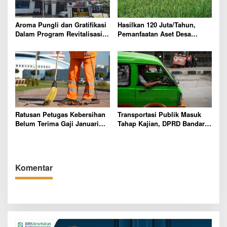
Aroma Pungli dan Gratifikasi
Hasilkan 120 Juta/Tahun,
Dalam Program Revitalisasi
Pemanfaatan Aset Desa
Sekolah di Mesuji Mencuat
Sumber Makmur Mesuji Sarat
Korupsi?
Ratusan Petugas Kebersihan
Transportasi Publik Masuk
Belum Terima Gaji Januari
Tahap Kajian, DPRD Bandar
2026, DPRD Bandar Lampung
Lampung Soroti Izin Angkot
Desak DLH dan Keuangan
dan Wacana BRT
Daerah Bertindak Cepat
Komentar