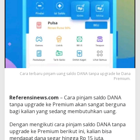
D
A
N
A
T
a
n
p
a
U
p
g
r
Cara terbaru pinjam uang saldo DANA tanpa upgrade ke Dana
a
Premium.
d
e
k
Referensinews.com
– Cara pinjam saldo DANA
e
tanpa upgrade ke Premium akan sangat berguna
P
bagi kalian yang sedang membutuhkan uang.
r
e
m
Dengan mengikuti cara pinjam saldo DANA tanpa
i
upgrade ke Premium berikut ini, kalian bisa
u
mendapat dana segar hingga Rp 15 juta.