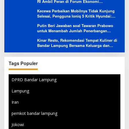
RI Ambil Peran di Forum Ekonomi
Besutannya
Kecewa Perbaikan Mobilnya Tidak Kunjung
Selesai, Pengguna Ioniq 5 Kritik Hyundai:
Gencar Promosi tapi Buruk Layanan After-
Putin Beri Jawaban soal Tawaran Prabowo
Sales
untuk Menambah Jumlah Penerbangan
Langsung Rusia-Indonesia
Kinar Resto, Rekomendasi Tempat Kuliner di
Bandar Lampung Bersama Keluarga dan
Orang Tersayang
Tags Populer
DPRD Bandar Lampung
Lampung
Iran
pemkot bandar lampung
Jokowi