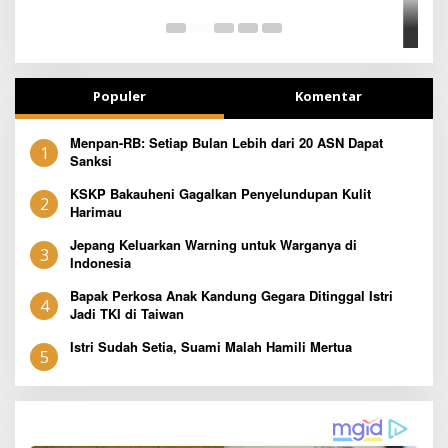
T
Populer
Komentar
Menpan-RB: Setiap Bulan Lebih dari 20 ASN Dapat
1
Sanksi
KSKP Bakauheni Gagalkan Penyelundupan Kulit
2
Harimau
Jepang Keluarkan Warning untuk Warganya di
3
Indonesia
Bapak Perkosa Anak Kandung Gegara Ditinggal Istri
4
Jadi TKI di Taiwan
Istri Sudah Setia, Suami Malah Hamili Mertua
5