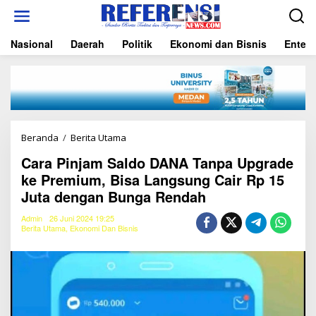
L
e
w
Nasional
Daerah
Politik
Ekonomi dan Bisnis
Entert
a
t
i
k
e
k
o
n
Beranda
/
Berita Utama
C
t
a
e
Cara Pinjam Saldo DANA Tanpa Upgrade
r
n
ke Premium, Bisa Langsung Cair Rp 15
a
P
Juta dengan Bunga Rendah
i
n
Admin
26 Juni 2024 19:25
j
Berita Utama
,
Ekonomi Dan Bisnis
a
m
S
a
l
d
o