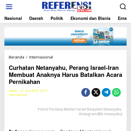
L
e
w
Nasional
Daerah
Politik
Ekonomi dan Bisnis
Entert
a
t
i
k
e
k
o
n
Beranda
/
Internasional
C
t
u
e
Curhatan Netanyahu, Perang Israel-Iran
r
n
Membuat Anaknya Harus Batalkan Acara
h
a
Pernikahan
t
a
Admin
21 Juni 2025 12:37
n
Internasional
N
e
Potret Perdana Menteri Israel Benjamin Netanyahu.
t
(Instagram/@b.netanyahu)
a
n
y
a