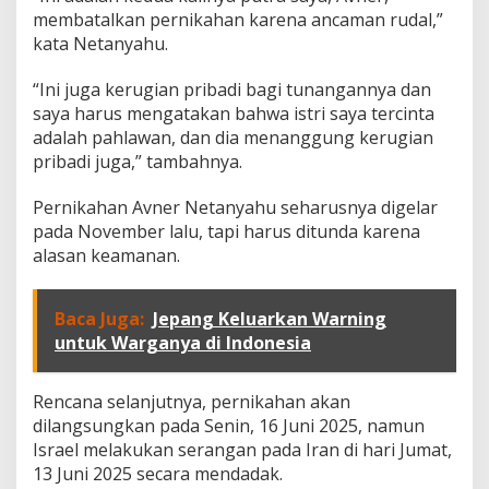
a
membatalkan pernikahan karena ancaman rudal,”
r
kata Netanyahu.
a
P
e
“Ini juga kerugian pribadi bagi tunangannya dan
r
saya harus mengatakan bahwa istri saya tercinta
n
adalah pahlawan, dan dia menanggung kerugian
i
pribadi juga,” tambahnya.
k
a
h
Pernikahan Avner Netanyahu seharusnya digelar
a
pada November lalu, tapi harus ditunda karena
n
alasan keamanan.
Baca Juga:
Jepang Keluarkan Warning
untuk Warganya di Indonesia
Rencana selanjutnya, pernikahan akan
dilangsungkan pada Senin, 16 Juni 2025, namun
Israel melakukan serangan pada Iran di hari Jumat,
13 Juni 2025 secara mendadak.