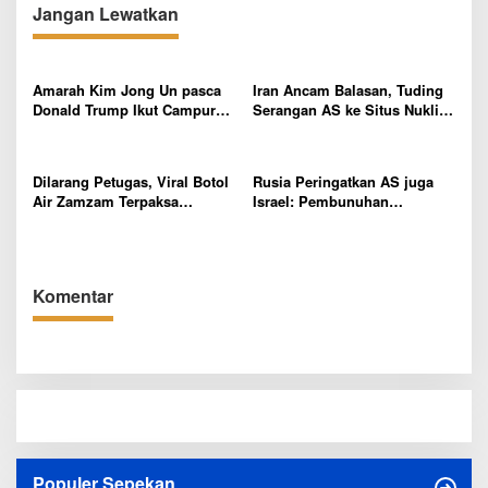
Jangan Lewatkan
Amarah Kim Jong Un pasca
Iran Ancam Balasan, Tuding
Donald Trump Ikut Campur
Serangan AS ke Situs Nuklir
Konflik Israel vs Iran, Sebut
Melanggar Piagam PBB
Sebagai Langkah Sembrono
Dilarang Petugas, Viral Botol
Rusia Peringatkan AS juga
Air Zamzam Terpaksa
Israel: Pembunuhan
Dibuang saat Ketahuan akan
Khamenei Akan Membuka
Dibawa Pulang ke Tanah Air
‘Kotak Pandora’
oleh Jemaah Haji Indonesia
Komentar
Populer Sepekan