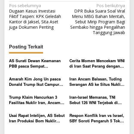
N
Pos sebelumnya
Pos berikutnya
Dugaan Kasus Investasi
DPR Buka Suara Soal Viral
a
Fiktif Taspen: KPK Geledah
Menu MBG Bahan Mentah,
v
Kantor di Jaksel, Sita Aset
Sebut Mirip Program Bagi
juga Dokumen Penting
Sembako hingga Pengalihan
i
Tanggung Jawab
g
Posting Terkait
a
s
AS Surati Dewan Keamanan
Cerita Momen Mencekam WNI
i
PBB pasca Sempat
di Iran Saat Perang dengan
p
Menyerang 3 Fasilitas Nuklir
Israel: Setiap Malam Ada
Iran
Serangan
Amarah Kim Jong Un pasca
Iran Ancam Balasan, Tuding
o
Donald Trump Ikut Campur
Serangan AS ke Situs Nuklir
s
Konflik Israel vs Iran, Sebut
Melanggar Piagam PBB
Sebagai Langkah Sembrono
Trump Klaim Hancurkan 3
Iran-Israel Memanas, TNI
Fasilitas Nuklir Iran, Ancam
Sebut 126 WNI Terjebak di
Serangan Lebih Besar Bila
Wilayah Konflik Kini Bersedia
Damai Ditolak
Dievakuasi
Usai Rapat Intelijen, AS Sebut
Respon Konflik Iran vs Israel,
Iran Produksi Bom Nuklir
SBY Soroti Pengaruh 5 Tokoh
dalam Hitungan Sepekan
Pemimpin bagi Dunia yang
Kini Terancam Malapetaka