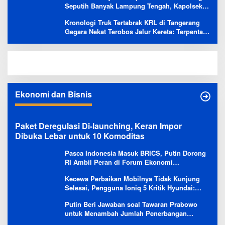
Seputih Banyak Lampung Tengah, Kapolsek:
Masih Kami Lakukan Penyelidikan
Kronologi Truk Tertabrak KRL di Tangerang
Gegara Nekat Terobos Jalur Kereta: Terpental,
Timpa 2 Motor
Ekonomi dan Bisnis
Paket Deregulasi Di-launching, Keran Impor
Dibuka Lebar untuk 10 Komoditas
Pasca Indonesia Masuk BRICS, Putin Dorong
RI Ambil Peran di Forum Ekonomi
Besutannya
Kecewa Perbaikan Mobilnya Tidak Kunjung
Selesai, Pengguna Ioniq 5 Kritik Hyundai:
Gencar Promosi tapi Buruk Layanan After-
Putin Beri Jawaban soal Tawaran Prabowo
Sales
untuk Menambah Jumlah Penerbangan
Langsung Rusia-Indonesia