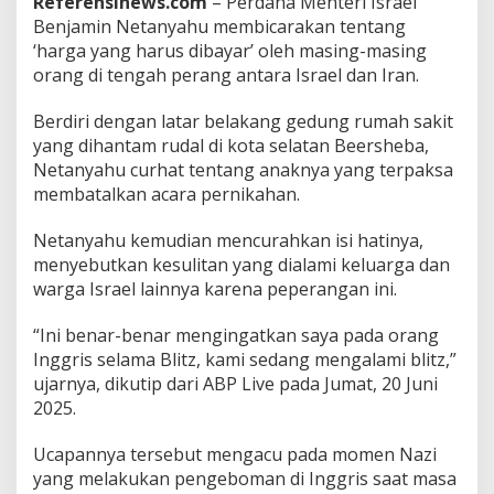
Referensinews.com
– Perdana Menteri Israel
h
Benjamin Netanyahu membicarakan tentang
u
‘harga yang harus dibayar’ oleh masing-masing
,
orang di tengah perang antara Israel dan Iran.
P
e
r
Berdiri dengan latar belakang gedung rumah sakit
a
yang dihantam rudal di kota selatan Beersheba,
n
Netanyahu curhat tentang anaknya yang terpaksa
g
membatalkan acara pernikahan.
I
s
r
Netanyahu kemudian mencurahkan isi hatinya,
a
menyebutkan kesulitan yang dialami keluarga dan
e
warga Israel lainnya karena peperangan ini.
l
-
“Ini benar-benar mengingatkan saya pada orang
I
r
Inggris selama Blitz, kami sedang mengalami blitz,”
a
ujarnya, dikutip dari ABP Live pada Jumat, 20 Juni
n
2025.
M
e
Ucapannya tersebut mengacu pada momen Nazi
m
b
yang melakukan pengeboman di Inggris saat masa