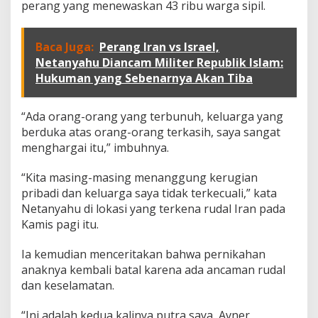
u
perang yang menewaskan 43 ribu warga sipil.
a
t
A
Baca Juga:
Perang Iran vs Israel,
n
Netanyahu Diancam Militer Republik Islam:
a
Hukuman yang Sebenarnya Akan Tiba
k
n
y
“Ada orang-orang yang terbunuh, keluarga yang
a
H
berduka atas orang-orang terkasih, saya sangat
a
menghargai itu,” imbuhnya.
r
u
“Kita masing-masing menanggung kerugian
s
pribadi dan keluarga saya tidak terkecuali,” kata
B
a
Netanyahu di lokasi yang terkena rudal Iran pada
t
Kamis pagi itu.
a
l
Ia kemudian menceritakan bahwa pernikahan
k
anaknya kembali batal karena ada ancaman rudal
a
n
dan keselamatan.
A
c
“Ini adalah kedua kalinya putra saya, Avner,