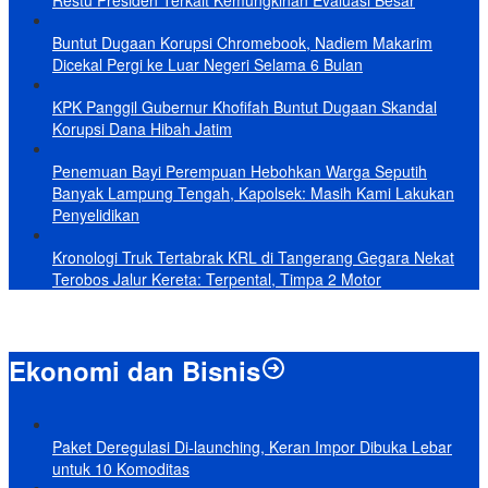
Restu Presiden Terkait Kemungkinan Evaluasi Besar
Buntut Dugaan Korupsi Chromebook, Nadiem Makarim
Dicekal Pergi ke Luar Negeri Selama 6 Bulan
KPK Panggil Gubernur Khofifah Buntut Dugaan Skandal
Korupsi Dana Hibah Jatim
Penemuan Bayi Perempuan Hebohkan Warga Seputih
Banyak Lampung Tengah, Kapolsek: Masih Kami Lakukan
Penyelidikan
Kronologi Truk Tertabrak KRL di Tangerang Gegara Nekat
Terobos Jalur Kereta: Terpental, Timpa 2 Motor
Ekonomi dan Bisnis
Paket Deregulasi Di-launching, Keran Impor Dibuka Lebar
untuk 10 Komoditas