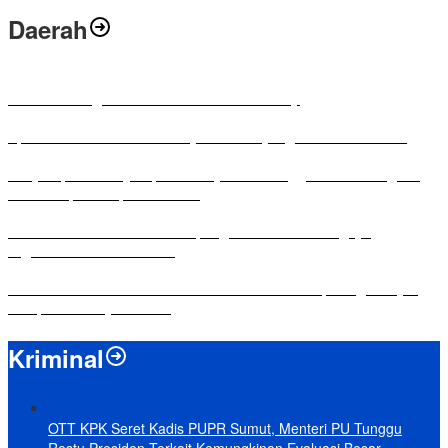
Daerah
Antusias Warga di Reses Ketua DPRD Mesuji
Apresiasi Ketua DPRD Mesuji di Hut Bayangkara ke-80 Tahun
Penyampaian LKPJ Bupati Mesuji Tahun Anggaran 2025 Digelar
dalam Rapat Paripurna DPRD
Komisi IV DPRD Bandar Lampung Tekankan Pentingnya
Digitalisasi Sekolah Dasar
Yuni Karnelis Bentuk Komunitas Teluk Menanam, Warga Diajak
Hidupkan Budaya Tanam
Kriminal
OTT KPK Seret Kadis PUPR Sumut, Menteri PU Tunggu