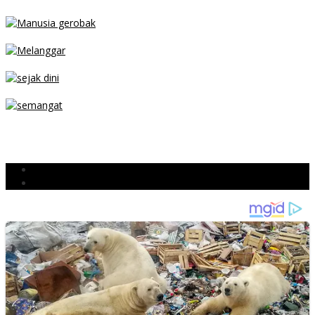
MENGIBA
PARKIR SEMBARANG
SEJAK DINI
TETAP SEMANGAT
BERJIBAKU
Populer
Komentar