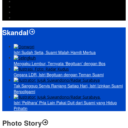
Israel
Wiyadi
Prabowo
paripurna
Skandal
Istri Sudah Setia, Suami Malah Hamili Mertua
Mengaku Lembur, Ternyata ‘Begituan’ dengan Bos
Gegara LDR, Istri Begituan dengan Teman Suami
Tak Sanggup Servis Ranjang Satiap Hari, Istri Izinkan Suami
Berpoligami
Istri ‘Pelihara’ Pria Lain Pakai Duit dari Suami yang Hidup
Prihatin
Photo Story