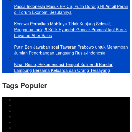
Pasca Indonesia Masuk BRICS, Putin Dorong RI Ambil Peran
di Forum Ekonomi Besutannya
Kecewa Perbaikan Mobilnya Tidak Kunjung Selesai,
Pengguna Ioniq 5 Kritik Hyundai: Gencar Promosi tapi Buruk
Layanan After-Sales
Putin Beri Jawaban soal Tawaran Prabowo untuk Menambah
Jumlah Penerbangan Langsung Rusia-Indonesia
Kinar Resto, Rekomendasi Tempat Kuliner di Bandar
Lampung Bersama Keluarga dan Orang Tersayang
Tags Populer
DPRD Bandar Lampung
Lampung
Iran
pemkot bandar lampung
Jokowi
DPRD Bandarlampung