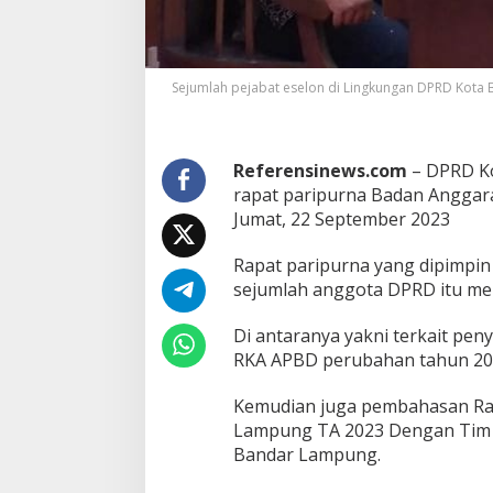
r
n
a
B
a
Sejumlah pejabat eselon di Lingkungan DPRD Kota
h
a
s
R
Referensinews.com
– DPRD K
K
rapat paripurna Badan Angga
A
Jumat, 22 September 2023
A
P
Rapat paripurna yang dipimpin
B
D
sejumlah anggota DPRD itu me
P
e
Di antaranya yakni terkait pe
r
RKA APBD perubahan tahun 2023
u
b
a
Kemudian juga pembahasan Ra
h
Lampung TA 2023 Dengan Tim 
a
Bandar Lampung.
n
2