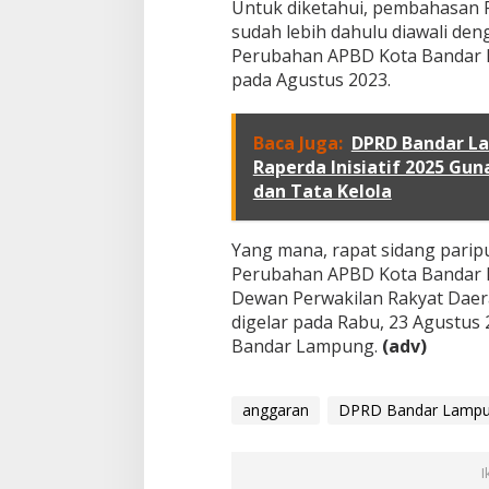
Untuk diketahui, pembahasan
0
2
sudah lebih dahulu diawali d
3
Perubahan APBD Kota Bandar
pada Agustus 2023.
Baca Juga:
DPRD Bandar L
Raperda Inisiatif 2025 Gun
dan Tata Kelola
Yang mana, rapat sidang pari
Perubahan APBD Kota Bandar 
Dewan Perwakilan Rakyat Dae
digelar pada Rabu, 23 Agustus
Bandar Lampung.
(adv)
anggaran
DPRD Bandar Lamp
I