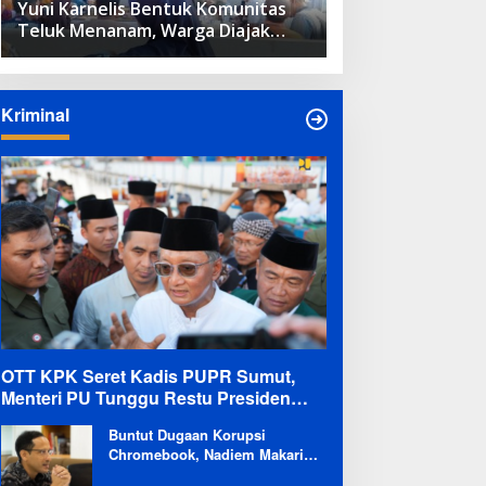
Yuni Karnelis Bentuk Komunitas
Teluk Menanam, Warga Diajak
Hidupkan Budaya Tanam
Kriminal
OTT KPK Seret Kadis PUPR Sumut,
Menteri PU Tunggu Restu Presiden
Terkait Kemungkinan Evaluasi Besar
Buntut Dugaan Korupsi
Chromebook, Nadiem Makarim
Dicekal Pergi ke Luar Negeri