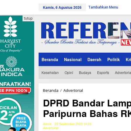
L
Kamis, 6 Agustus 2026
Tambahkan Menu
e
w
a
tutup
t
i
k
e
k
o
n
Beranda
Nasional
Daerah
Politik
Kr
t
e
n
Kesehatan
Opini
Budaya
Esports
Advertoria
Beranda
/
Advertorial
D
P
DPRD Bandar Lamp
R
D
Paripurna Bahas R
B
a
n
Admin
22 September 2023 14:23
d
Advertorial