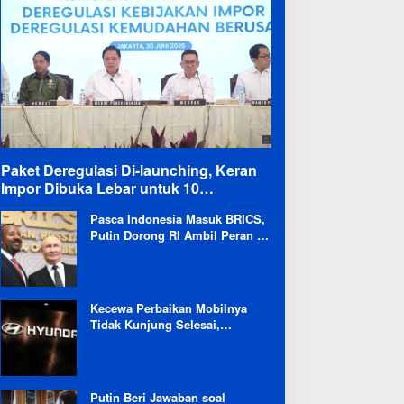
Paket Deregulasi Di-launching, Keran
Impor Dibuka Lebar untuk 10
Komoditas
Pasca Indonesia Masuk BRICS,
Putin Dorong RI Ambil Peran di
Forum Ekonomi Besutannya
Kecewa Perbaikan Mobilnya
Tidak Kunjung Selesai,
Pengguna Ioniq 5 Kritik
Hyundai: Gencar Promosi tapi
Buruk Layanan After-Sales
Putin Beri Jawaban soal