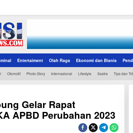
iminal
Entertaiment
Olah Raga
Ekonomi dan Bisnis
Pend
l
Otomotif
Photo Story
Internasional
Lifestyle
Sastra
Tips dan Tri
ung Gelar Rapat
KA APBD Perubahan 2023