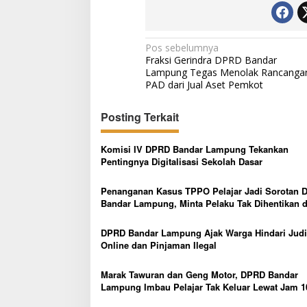
N
Pos sebelumnya
Fraksi Gerindra DPRD Bandar
a
Lampung Tegas Menolak Rancanga
v
PAD dari Jual Aset Pemkot
i
Posting Terkait
g
a
Komisi IV DPRD Bandar Lampung Tekankan
s
Pentingnya Digitalisasi Sekolah Dasar
i
Penanganan Kasus TPPO Pelajar Jadi Sorotan 
p
Bandar Lampung, Minta Pelaku Tak Dihentikan d
Tersangka Awal
o
DPRD Bandar Lampung Ajak Warga Hindari Judi
s
Online dan Pinjaman Ilegal
Marak Tawuran dan Geng Motor, DPRD Bandar
Lampung Imbau Pelajar Tak Keluar Lewat Jam 1
Malam