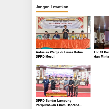
Jangan Lewatkan
Antusias Warga di Reses Ketua
DPRD Ban
DPRD Mesuji
dan Minta
Realistis
DPRD Bandar Lampung
Paripurnakan Enam Raperda