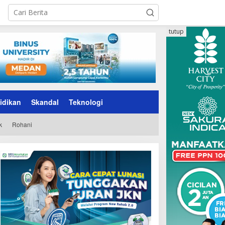
tutup
idikan
Skandal
Teknologi
k
Rohani