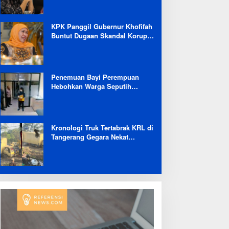
Selama 6 Bulan
KPK Panggil Gubernur Khofifah
Buntut Dugaan Skandal Korupsi
Dana Hibah Jatim
Penemuan Bayi Perempuan
Hebohkan Warga Seputih
Banyak Lampung Tengah,
Kapolsek: Masih Kami Lakukan
Penyelidikan
Kronologi Truk Tertabrak KRL di
Tangerang Gegara Nekat
Terobos Jalur Kereta: Terpental,
Timpa 2 Motor