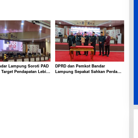
dar Lampung Soroti PAD
DPRD dan Pemkot Bandar
 Target Pendapatan Lebih
Lampung Sepakat Sahkan Perda
Pengelolaan Barang Milik Daerah
guna Perkuat Sistem Pengelolaan
Aset