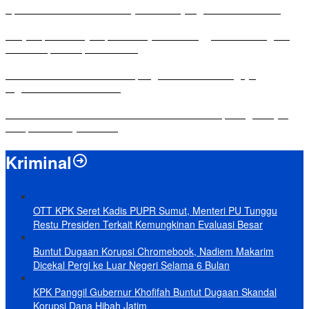
Apresiasi Ketua DPRD Mesuji di Hut Bayangkara ke-80 Tahun
Penyampaian LKPJ Bupati Mesuji Tahun Anggaran 2025 Digelar
dalam Rapat Paripurna DPRD
Komisi IV DPRD Bandar Lampung Tekankan Pentingnya
Digitalisasi Sekolah Dasar
Yuni Karnelis Bentuk Komunitas Teluk Menanam, Warga Diajak
Hidupkan Budaya Tanam
Kriminal
OTT KPK Seret Kadis PUPR Sumut, Menteri PU Tunggu
Restu Presiden Terkait Kemungkinan Evaluasi Besar
Buntut Dugaan Korupsi Chromebook, Nadiem Makarim
Dicekal Pergi ke Luar Negeri Selama 6 Bulan
KPK Panggil Gubernur Khofifah Buntut Dugaan Skandal
Korupsi Dana Hibah Jatim