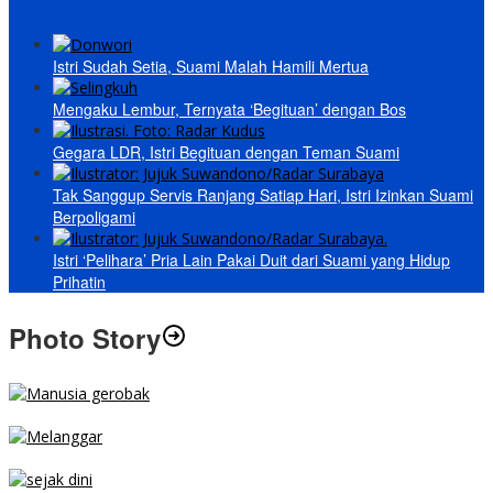
Istri Sudah Setia, Suami Malah Hamili Mertua
Mengaku Lembur, Ternyata ‘Begituan’ dengan Bos
Gegara LDR, Istri Begituan dengan Teman Suami
Tak Sanggup Servis Ranjang Satiap Hari, Istri Izinkan Suami
Berpoligami
Istri ‘Pelihara’ Pria Lain Pakai Duit dari Suami yang Hidup
Prihatin
Photo Story
MENGIBA
PARKIR SEMBARANG