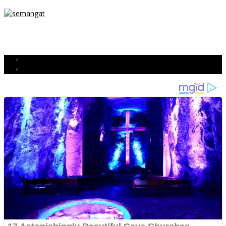
SEJAK DINI
TETAP SEMANGAT
BERJIBAKU
Populer
Komentar