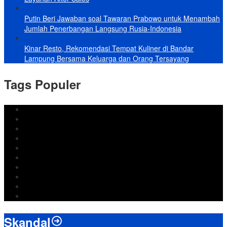
Putin Beri Jawaban soal Tawaran Prabowo untuk Menambah
Jumlah Penerbangan Langsung Rusia-Indonesia
Kinar Resto, Rekomendasi Tempat Kuliner di Bandar
Lampung Bersama Keluarga dan Orang Tersayang
Tags Populer
DPRD Bandar Lampung
Lampung
Iran
pemkot bandar lampung
Jokowi
DPRD Bandarlampung
Israel
Wiyadi
Prabowo
paripurna
Skandal