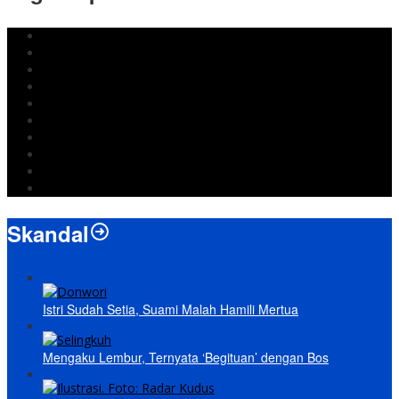
DPRD Bandar Lampung
Lampung
Iran
pemkot bandar lampung
Jokowi
DPRD Bandarlampung
Israel
Wiyadi
Prabowo
paripurna
Skandal
Istri Sudah Setia, Suami Malah Hamili Mertua
Mengaku Lembur, Ternyata ‘Begituan’ dengan Bos