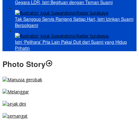
Gegara LDR, Istri Begituan dengan Teman Suami
Tak Sanggup Servis Ranjang Satiap Hari, Istri Izinkan Suami
Berpoligami
Istri ‘Pelihara’ Pria Lain Pakai Duit dari Suami yang Hidup
Prihatin
Photo Story
MENGIBA
PARKIR SEMBARANG
SEJAK DINI
TETAP SEMANGAT
BERJIBAKU