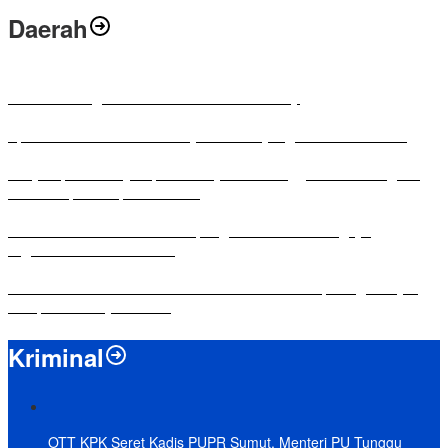
Daerah
Antusias Warga di Reses Ketua DPRD Mesuji
Apresiasi Ketua DPRD Mesuji di Hut Bayangkara ke-80 Tahun
Penyampaian LKPJ Bupati Mesuji Tahun Anggaran 2025 Digelar
dalam Rapat Paripurna DPRD
Komisi IV DPRD Bandar Lampung Tekankan Pentingnya
Digitalisasi Sekolah Dasar
Yuni Karnelis Bentuk Komunitas Teluk Menanam, Warga Diajak
Hidupkan Budaya Tanam
Kriminal
OTT KPK Seret Kadis PUPR Sumut, Menteri PU Tunggu