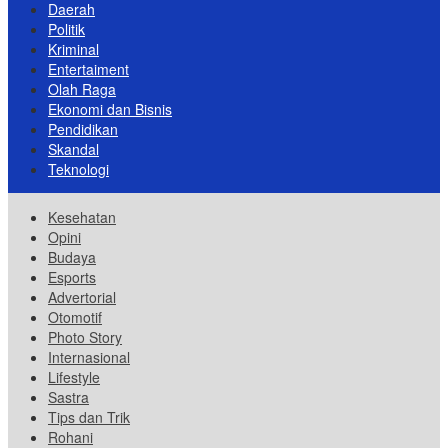
Daerah
Politik
Kriminal
Entertaiment
Olah Raga
Ekonomi dan Bisnis
Pendidikan
Skandal
Teknologi
Kesehatan
Opini
Budaya
Esports
Advertorial
Otomotif
Photo Story
Internasional
Lifestyle
Sastra
Tips dan Trik
Rohani