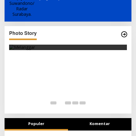
Photo Story
SEJAK DINI
T
Populer
Komentar