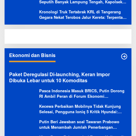
Seputih Banyak Lampung Tengah, Kapolsek:
Masih Kami Lakukan Penyelidikan
Kronologi Truk Tertabrak KRL di Tangerang
Gegara Nekat Terobos Jalur Kereta: Terpental,
Timpa 2 Motor
Ekonomi dan Bisnis
Paket Deregulasi Di-launching, Keran Impor
Dibuka Lebar untuk 10 Komoditas
Pasca Indonesia Masuk BRICS, Putin Dorong
RI Ambil Peran di Forum Ekonomi
Besutannya
Kecewa Perbaikan Mobilnya Tidak Kunjung
Selesai, Pengguna Ioniq 5 Kritik Hyundai:
Gencar Promosi tapi Buruk Layanan After-
Putin Beri Jawaban soal Tawaran Prabowo
Sales
untuk Menambah Jumlah Penerbangan
Langsung Rusia-Indonesia