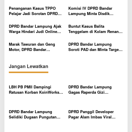
i
Pentingnya Digitalisasi
Warga Diajak Hidupkan
n
p
Sekolah Dasar
Budaya Tanam
g
Penanganan Kasus TPPO
Komisi IV DPRD Bandar
u
Pelajar Jadi Sorotan DPRD
Lampung Minta Disdik
o
a
Bandar Lampung, Minta
Percepat Pencairan Bosda
s
t
Pelaku Tak Dihentikan di
dan Benahi SPMB
DPRD Bandar Lampung Ajak
Buntut Kasus Balita
Tersangka Awal
Warga Hindari Judi Online
Tenggelam di Kolam Renang,
dan Pinjaman Ilegal
DPRD Bandar Lampung Minta
Evaluasi Menyeluruh Hotel
Marak Tawuran dan Geng
DPRD Bandar Lampung
Motor, DPRD Bandar
Soroti PAD dan Minta Target
Lampung Imbau Pelajar Tak
Pendapatan Lebih Realistis
Keluar Lewat Jam 10 Malam
Jangan Lewatkan
LBH PB PMII Dampingi
DPRD Bandar Lampung
Ratusan Korban KoinWorks,
Gagas Raperda Gizi
Laporkan Dugaan Penipuan,
Masyarakat, Klaim Regulasi
Penggelapan dan TPPU ke
Pertama di Indonesia untuk
Bareskrim Polri
Cegah Stunting
DPRD Bandar Lampung
DPRD Panggil Developer
Selidiki Dugaan Pungutan
Pagar Alam Imbas Viral
Tak Resmi Saat Pelaksanaan
Medsos: Kalau Tak Langgar
ANBK di Sekolah Negeri
Aturan, Tak Ada Masalah