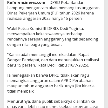
Referensinews.com
– DPRD Kota Bandar
n
Lampung mengancam akan memangkas anggaran
a
Dinas Pekerjaan Umum (PU) tahun 2026 karena
s
P
realisasi anggaran 2025 hanya 15 persen.
U
B
Wakil Ketua Komisi III DPRD, Dedi Yuginta,
a
menyampaikan kekecewaannya terhadap
n
rendahnya serapan anggaran yang tak sebanding
d
a
dengan nilai pagu yang besar.
r
L
“Kami sudah memanggil mereka dalam Rapat
a
Dengar Pendapat, dan data menunjukkan realisasi
m
baru 15 persen,” kata Dedi, Rabu (16/7/2025).
p
u
n
Ia menegaskan bahwa DPRD tidak akan ragu
g
memangkas anggaran dalam APBD Perubahan
:
maupun tahun anggaran berikutnya jika kinerja
R
tidak membaik.
e
a
l
Menurutnya, dana publik sebaiknya dialihkan ke
i
dinas yang lebih siap mengeksekusi program agar