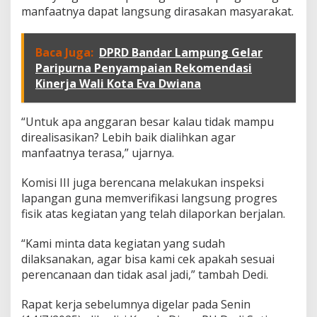
s
manfaatnya dapat langsung dirasakan masyarakat.
a
s
i
Baca Juga:
DPRD Bandar Lampung Gelar
H
a
Paripurna Penyampaian Rekomendasi
n
Kinerja Wali Kota Eva Dwiana
y
a
1
“Untuk apa anggaran besar kalau tidak mampu
5
direalisasikan? Lebih baik dialihkan agar
P
manfaatnya terasa,” ujarnya.
e
r
s
Komisi III juga berencana melakukan inspeksi
e
lapangan guna memverifikasi langsung progres
n
fisik atas kegiatan yang telah dilaporkan berjalan.
,
A
“Kami minta data kegiatan yang sudah
n
c
dilaksanakan, agar bisa kami cek apakah sesuai
a
perencanaan dan tidak asal jadi,” tambah Dedi.
m
a
Rapat kerja sebelumnya digelar pada Senin
n