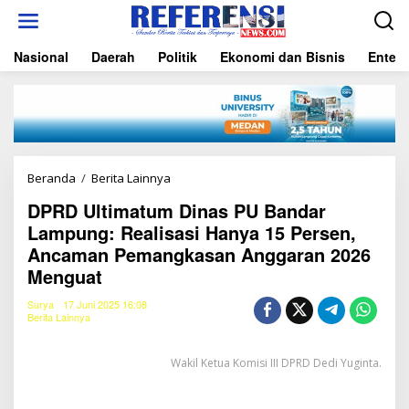
L
e
w
Nasional
Daerah
Politik
Ekonomi dan Bisnis
Entert
a
t
i
k
e
k
o
n
Beranda
/
Berita Lainnya
D
t
P
e
DPRD Ultimatum Dinas PU Bandar
R
n
Lampung: Realisasi Hanya 15 Persen,
D
U
Ancaman Pemangkasan Anggaran 2026
l
Menguat
t
i
Surya
17 Juni 2025 16:08
m
Berita Lainnya
a
t
u
Wakil Ketua Komisi III DPRD Dedi Yuginta.
m
D
i