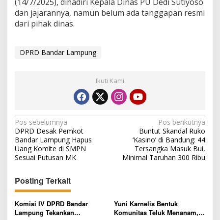
(14/7/2025), dihadiri Kepala Dinas PU Dedi Sutiyoso
P
e
dan jajarannya, namun belum ada tanggapan resmi
m
dari pihak dinas.
a
n
g
DPRD Bandar Lampung
k
a
s
Ikuti Kami
a
n
A
n
g
N
Pos sebelumnya
Pos berikutnya
g
DPRD Desak Pemkot
Buntut Skandal Ruko
a
a
Bandar Lampung Hapus
‘Kasino’ di Bandung: 44
r
v
Uang Komite di SMPN
Tersangka Masuk Bui,
a
Sesuai Putusan MK
Minimal Taruhan 300 Ribu
n
i
2
g
0
Posting Terkait
2
a
6
s
Komisi IV DPRD Bandar
Yuni Karnelis Bentuk
M
Lampung Tekankan
Komunitas Teluk Menanam,
e