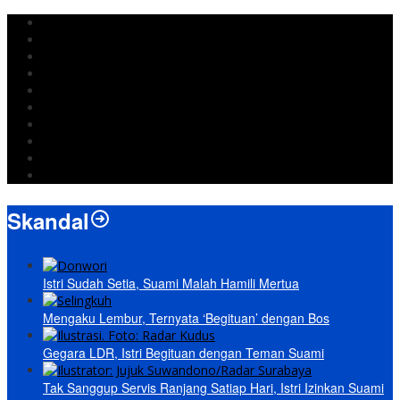
DPRD Bandar Lampung
Lampung
Iran
pemkot bandar lampung
Jokowi
DPRD Bandarlampung
Israel
Wiyadi
Prabowo
paripurna
Skandal
Istri Sudah Setia, Suami Malah Hamili Mertua
Mengaku Lembur, Ternyata ‘Begituan’ dengan Bos
Gegara LDR, Istri Begituan dengan Teman Suami
Tak Sanggup Servis Ranjang Satiap Hari, Istri Izinkan Suami