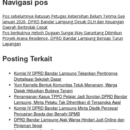
Navigasi pos
Pos sebelumnya
Ratusan Petugas Kebersihan Belum Terima Gaji
Januari 2026, DPRD Bandar Lampung Desak DLH dan Keuangan
Daerah Bertindak Cepat
Pos berikutnya
Heboh Dugaan Sungai Way Garuntang Ditimbun
Proyek Arana Residence, DPRD Bandar Lampung Bersiap Turun
Lapangan
Posting Terkait
Komisi IV DPRD Bandar Lampung Tekankan Pentingnya
Digitalisasi Sekolah Dasar
Yuni Karnelis Bentuk Komunitas Teluk Menanam, Warga
Diajak Hidupkan Budaya Tanam
Penanganan Kasus TPPO Pelajar Jadi Sorotan DPRD Bandar
Lampung, Minta Pelaku Tak Dihentikan di Tersangka Awal
Komisi IV DPRD Bandar Lampung Minta Disdik Percepat
Pencairan Bosda dan Benahi SPMB
DPRD Bandar Lampung Ajak Warga Hindari Judi Online dan
Pinjaman Ilegal