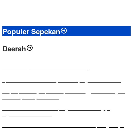
Populer Sepekan
Daerah
Antusias Warga di Reses Ketua DPRD Mesuji
Apresiasi Ketua DPRD Mesuji di Hut Bayangkara ke-80 Tahun
Penyampaian LKPJ Bupati Mesuji Tahun Anggaran 2025 Digelar
dalam Rapat Paripurna DPRD
Komisi IV DPRD Bandar Lampung Tekankan Pentingnya
Digitalisasi Sekolah Dasar
Yuni Karnelis Bentuk Komunitas Teluk Menanam, Warga Diajak
Hidupkan Budaya Tanam