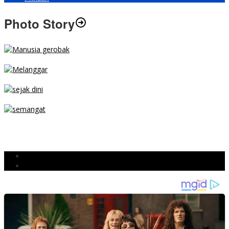
Photo Story
MENGIBA
PARKIR SEMBARANG
SEJAK DINI
TETAP SEMANGAT
BERJIBAKU
Populer
Komentar