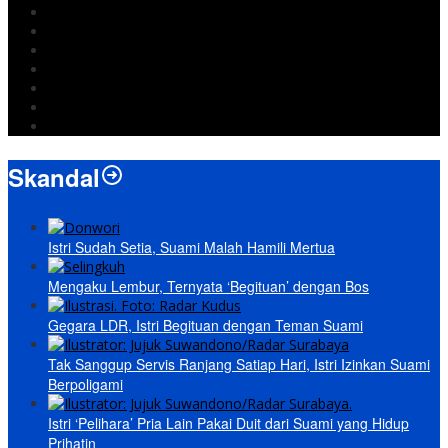
pemkot bandar lampung
Jokowi
DPRD Bandarlampung
Israel
Wiyadi
Prabowo
paripurna
Skandal
Istri Sudah Setia, Suami Malah Hamili Mertua
Mengaku Lembur, Ternyata ‘Begituan’ dengan Bos
Gegara LDR, Istri Begituan dengan Teman Suami
Tak Sanggup Servis Ranjang Satiap Hari, Istri Izinkan Suami
Berpoligami
Istri ‘Pelihara’ Pria Lain Pakai Duit dari Suami yang Hidup
Prihatin