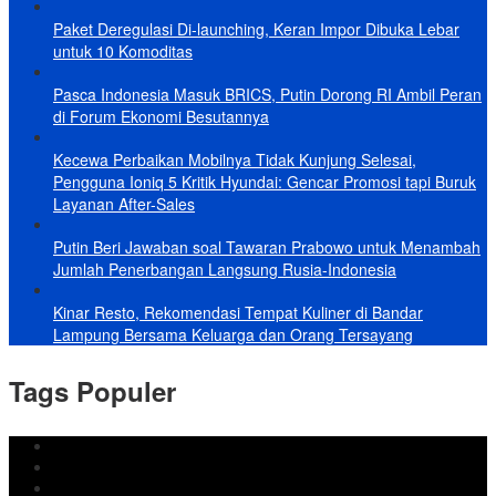
Paket Deregulasi Di-launching, Keran Impor Dibuka Lebar
untuk 10 Komoditas
Pasca Indonesia Masuk BRICS, Putin Dorong RI Ambil Peran
di Forum Ekonomi Besutannya
Kecewa Perbaikan Mobilnya Tidak Kunjung Selesai,
Pengguna Ioniq 5 Kritik Hyundai: Gencar Promosi tapi Buruk
Layanan After-Sales
Putin Beri Jawaban soal Tawaran Prabowo untuk Menambah
Jumlah Penerbangan Langsung Rusia-Indonesia
Kinar Resto, Rekomendasi Tempat Kuliner di Bandar
Lampung Bersama Keluarga dan Orang Tersayang
Tags Populer
DPRD Bandar Lampung
Lampung
Iran