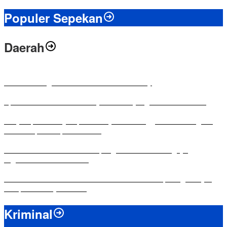
Populer Sepekan
Daerah
Antusias Warga di Reses Ketua DPRD Mesuji
Apresiasi Ketua DPRD Mesuji di Hut Bayangkara ke-80 Tahun
Penyampaian LKPJ Bupati Mesuji Tahun Anggaran 2025 Digelar
dalam Rapat Paripurna DPRD
Komisi IV DPRD Bandar Lampung Tekankan Pentingnya
Digitalisasi Sekolah Dasar
Yuni Karnelis Bentuk Komunitas Teluk Menanam, Warga Diajak
Hidupkan Budaya Tanam
Kriminal