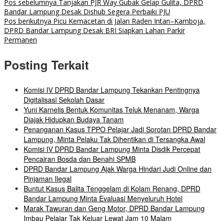
Pos sebelumnya
Tanjakan PJR Way Gubak Gelap Gulita, DPRD
Bandar Lampung Desak Dishub Segera Perbaiki PJU
Pos berikutnya
Picu Kemacetan di Jalan Raden Intan–Kamboja,
DPRD Bandar Lampung Desak BRI Siapkan Lahan Parkir
Permanen
Posting Terkait
Komisi IV DPRD Bandar Lampung Tekankan Pentingnya
Digitalisasi Sekolah Dasar
Yuni Karnelis Bentuk Komunitas Teluk Menanam, Warga
Diajak Hidupkan Budaya Tanam
Penanganan Kasus TPPO Pelajar Jadi Sorotan DPRD Bandar
Lampung, Minta Pelaku Tak Dihentikan di Tersangka Awal
Komisi IV DPRD Bandar Lampung Minta Disdik Percepat
Pencairan Bosda dan Benahi SPMB
DPRD Bandar Lampung Ajak Warga Hindari Judi Online dan
Pinjaman Ilegal
Buntut Kasus Balita Tenggelam di Kolam Renang, DPRD
Bandar Lampung Minta Evaluasi Menyeluruh Hotel
Marak Tawuran dan Geng Motor, DPRD Bandar Lampung
Imbau Pelajar Tak Keluar Lewat Jam 10 Malam