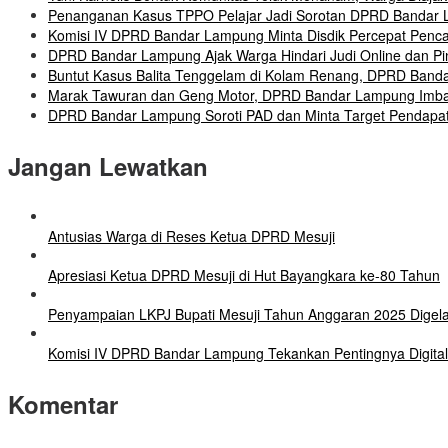
Penanganan Kasus TPPO Pelajar Jadi Sorotan DPRD Bandar La
Komisi IV DPRD Bandar Lampung Minta Disdik Percepat Penc
DPRD Bandar Lampung Ajak Warga Hindari Judi Online dan Pin
Buntut Kasus Balita Tenggelam di Kolam Renang, DPRD Banda
Marak Tawuran dan Geng Motor, DPRD Bandar Lampung Imbau
DPRD Bandar Lampung Soroti PAD dan Minta Target Pendapata
Jangan Lewatkan
Antusias Warga di Reses Ketua DPRD Mesuji
Apresiasi Ketua DPRD Mesuji di Hut Bayangkara ke-80 Tahun
Penyampaian LKPJ Bupati Mesuji Tahun Anggaran 2025 Digel
Komisi IV DPRD Bandar Lampung Tekankan Pentingnya Digital
Komentar