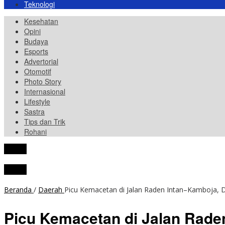
Teknologi
Kesehatan
Opini
Budaya
Esports
Advertorial
Otomotif
Photo Story
Internasional
Lifestyle
Sastra
Tips dan Trik
Rohani
tutup
tutup
Beranda
/
Daerah
Picu Kemacetan di Jalan Raden Intan–Kamboja,
Picu Kemacetan di Jalan Rad