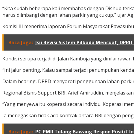
“Kita sudah beberapa kali membahas dengan Dishub terkai
harus diimbangi dengan lahan parkir yang cukup,” ujar Ag
Komisi III menerima laporan Forum Masyarakat Rawasubur, E
Baca Juga:
Isu Revisi Sistem Pilkada Mencuat, DPRD
Kondisi serupa terjadi di Jalan Kamboja yang dinilai rawan
“Ini jalur penting. Kalau sampai terjadi penumpukan ke
Dalam hearing, DPRD menyoroti penggunaan lahan parkir H
Regional Bisnis Support BRI, Arief Amiruddin, menjelaska
“Yang menyewa itu koperasi secara individu. Koperasi mem
Ia menegaskan tidak ada kontrak antara BRI dengan penge
Baca Juga:
PC PMII Tulang Bawang Respon Positif I