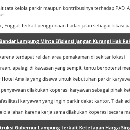
t tata kelola parkir maupun kontribusinya terhadap PAD. 
us.
nggal, terkait penggunaan badan jalan sebagai lokasi parki
 Bandar Lampung Minta Efisiensi Jangan Kurangi Hak Ra
 karena terdapat rel dan area pemakaman di sekitar lokasi.
ndaraan, apalagi di kawasan yang sempit, tentu berpotens
otel Amalia yang disewa untuk kebutuhan parkir karyawan 
n penyewaan dilakukan koperasi karyawan sebagai pihak ket
fasilitasi karyawan yang ingin parkir dekat kantor. Tidak 
lola lahan karena kerja sama dilakukan koperasi secara ma
ntruksi Gubernur Lampung terkait Ketetapan Harga Si