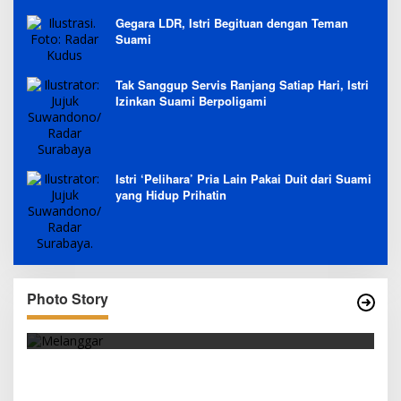
Gegara LDR, Istri Begituan dengan Teman
Suami
Tak Sanggup Servis Ranjang Satiap Hari, Istri
Izinkan Suami Berpoligami
Istri ‘Pelihara’ Pria Lain Pakai Duit dari Suami
yang Hidup Prihatin
Photo Story