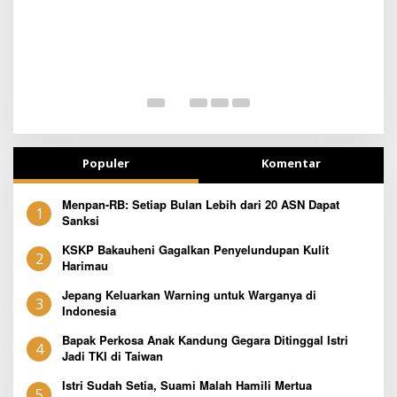
SEJAK DINI
T
Populer
Komentar
Menpan-RB: Setiap Bulan Lebih dari 20 ASN Dapat
1
Sanksi
KSKP Bakauheni Gagalkan Penyelundupan Kulit
2
Harimau
Jepang Keluarkan Warning untuk Warganya di
3
Indonesia
Bapak Perkosa Anak Kandung Gegara Ditinggal Istri
4
Jadi TKI di Taiwan
Istri Sudah Setia, Suami Malah Hamili Mertua
5