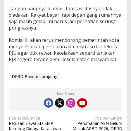
“Jangan uangnya diambil, tapi fasilitasnya tidak
diadakan. Rakyat bayar, tapi depan gang rumahnya
saja masih gelap. Ini harus jadi perhatian serius,”
pungkasnya.
Komisi III akan terus mendorong pemerintah kota
menyelesaikan persoalan administrasi dan teknis
PJU agar titik rawan kecelakaan seperti tanjakan
PJR segera terang demi keselamatan masyarakat.
DPRD Bandar Lampung
Ikuti Kami
N
Pos sebelumnya
Pos berikutnya
Ratusan Siswa SD-SMP
Perumahan ASN Belum
a
Kemiling Diduga Keracunan
Masuk APBD 2026, DPRD