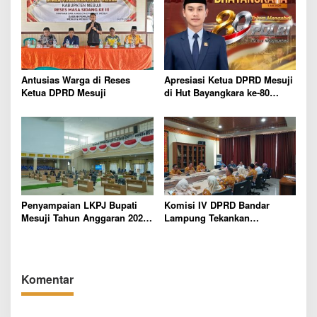
Antusias Warga di Reses
Apresiasi Ketua DPRD Mesuji
Ketua DPRD Mesuji
di Hut Bayangkara ke-80
Tahun
Penyampaian LKPJ Bupati
Komisi IV DPRD Bandar
Mesuji Tahun Anggaran 2025
Lampung Tekankan
Digelar dalam Rapat
Pentingnya Digitalisasi
Paripurna DPRD
Sekolah Dasar
Komentar