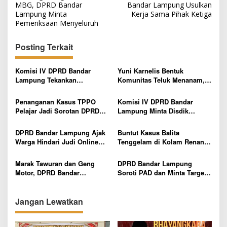
v
MBG, DPRD Bandar
Bandar Lampung Usulkan
Lampung Minta
Kerja Sama Pihak Ketiga
i
Pemeriksaan Menyeluruh
g
Posting Terkait
a
s
Komisi IV DPRD Bandar
Yuni Karnelis Bentuk
i
Lampung Tekankan
Komunitas Teluk Menanam,
p
Pentingnya Digitalisasi
Warga Diajak Hidupkan
Sekolah Dasar
Budaya Tanam
Penanganan Kasus TPPO
Komisi IV DPRD Bandar
o
Pelajar Jadi Sorotan DPRD
Lampung Minta Disdik
s
Bandar Lampung, Minta
Percepat Pencairan Bosda
Pelaku Tak Dihentikan di
dan Benahi SPMB
DPRD Bandar Lampung Ajak
Buntut Kasus Balita
Tersangka Awal
Warga Hindari Judi Online
Tenggelam di Kolam Renang,
dan Pinjaman Ilegal
DPRD Bandar Lampung Minta
Evaluasi Menyeluruh Hotel
Marak Tawuran dan Geng
DPRD Bandar Lampung
Motor, DPRD Bandar
Soroti PAD dan Minta Target
Lampung Imbau Pelajar Tak
Pendapatan Lebih Realistis
Keluar Lewat Jam 10 Malam
Jangan Lewatkan