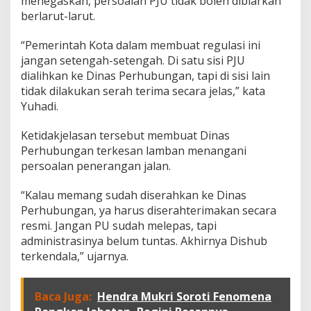
menegaskan, persoalan PJU tidak boleh dibiarkan
a
r
berlarut-larut.
L
a
“Pemerintah Kota dalam membuat regulasi ini
m
jangan setengah-setengah. Di satu sisi PJU
p
dialihkan ke Dinas Perhubungan, tapi di sisi lain
u
n
tidak dilakukan serah terima secara jelas,” kata
g
Yuhadi.
D
e
Ketidakjelasan tersebut membuat Dinas
s
Perhubungan terkesan lamban menangani
a
k
persoalan penerangan jalan.
D
i
“Kalau memang sudah diserahkan ke Dinas
s
Perhubungan, ya harus diserahterimakan secara
h
resmi. Jangan PU sudah melepas, tapi
u
b
administrasinya belum tuntas. Akhirnya Dishub
S
terkendala,” ujarnya.
e
g
e
Baca Juga:
Hendra Mukri Soroti Fenomena
r