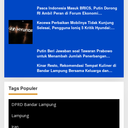
Pasca Indonesia Masuk BRICS, Putin Dorong
RI Ambil Peran di Forum Ekonomi
Besutannya
Kecewa Perbaikan Mobilnya Tidak Kunjung
Selesai, Pengguna Ioniq 5 Kritik Hyundai:
Gencar Promosi tapi Buruk Layanan After-
Sales
Putin Beri Jawaban soal Tawaran Prabowo
untuk Menambah Jumlah Penerbangan
Langsung Rusia-Indonesia
Kinar Resto, Rekomendasi Tempat Kuliner di
Bandar Lampung Bersama Keluarga dan
Orang Tersayang
Tags Populer
DPRD Bandar Lampung
Lampung
Iran