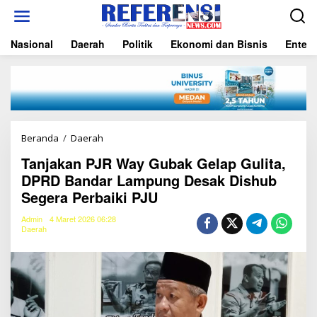
L
e
w
Nasional
Daerah
Politik
Ekonomi dan Bisnis
Entert
a
t
i
k
e
k
o
n
Beranda
/
Daerah
T
t
a
e
Tanjakan PJR Way Gubak Gelap Gulita,
n
n
DPRD Bandar Lampung Desak Dishub
j
a
Segera Perbaiki PJU
k
a
Admin
4 Maret 2026 06:28
n
Daerah
P
J
R
W
a
y
G