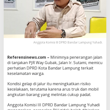
u
b
a
k
G
e
l
a
p
Anggota Komisi III DPRD Bandar Lampung Yuhadi.
G
u
l
Referensinews.com –
Minimnya penerangan jalan
i
t
di tanjakan PJR Way Gubak, Jalan Ir. Sutami, memicu
a
perhatian DPRD Kota Bandar Lampung terkait
,
keselamatan warga.
D
P
Kondisi gelap di jalur itu meningkatkan risiko
R
D
kecelakaan, terutama karena arus truk dan mobil
B
angkutan barang yang melintas cukup padat.
a
n
Anggota Komisi III DPRD Bandar Lampung Yuhadi
d