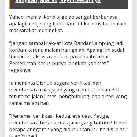
Rangkap Jabatan, Begini Pesannya
a
P
e
Yuhadi menilai kondisi gelap sangat berbahaya,
r
b
apalagi menjelang Ramadan ketika aktivitas malam
a
masyarakat meningkat.
i
k
“Jangan sampai rakyat Kota Bandar Lampung jadi
i
korban karena malam hari gelap. Apalagi ini sudah
P
J
Ramadan, aktivitas malam pasti lebih ramai.
U
Pemerintah harus punya langkah konkret,”
tegasnya.
Ia meminta Dishub segera verifikasi dan
inventarisasi ruas jalan yang membutuhkan PJU,
terutama jalan lintas, penghubung, dan arteri yang
ramai malam hari.
“Pertama, verifikasi. Kedua, evaluasi. Ketiga,
inventarisasi berapa ruas jalan yang butuh PJU dan
berapa anggaran yang dibutuhkan. Itu harus jelas,”
ucap Yuhadi.