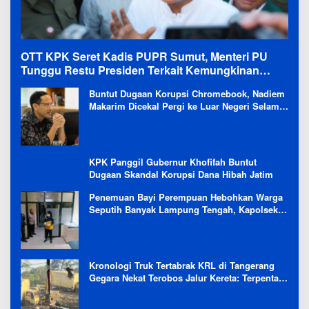
OTT KPK Seret Kadis PUPR Sumut, Menteri PU
Tunggu Restu Presiden Terkait Kemungkinan
Evaluasi Besar
Buntut Dugaan Korupsi Chromebook, Nadiem
Makarim Dicekal Pergi ke Luar Negeri Selama
6 Bulan
KPK Panggil Gubernur Khofifah Buntut
Dugaan Skandal Korupsi Dana Hibah Jatim
Penemuan Bayi Perempuan Hebohkan Warga
Seputih Banyak Lampung Tengah, Kapolsek:
Masih Kami Lakukan Penyelidikan
Kronologi Truk Tertabrak KRL di Tangerang
Gegara Nekat Terobos Jalur Kereta: Terpental,
Timpa 2 Motor