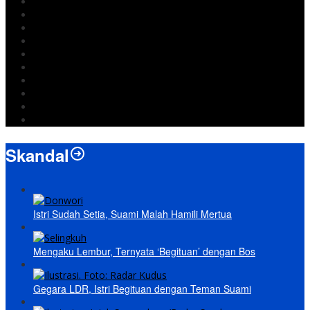
DPRD Bandar Lampung
Lampung
Iran
pemkot bandar lampung
Jokowi
DPRD Bandarlampung
Israel
Wiyadi
Prabowo
paripurna
Skandal
Istri Sudah Setia, Suami Malah Hamili Mertua
Mengaku Lembur, Ternyata ‘Begituan’ dengan Bos
Gegara LDR, Istri Begituan dengan Teman Suami