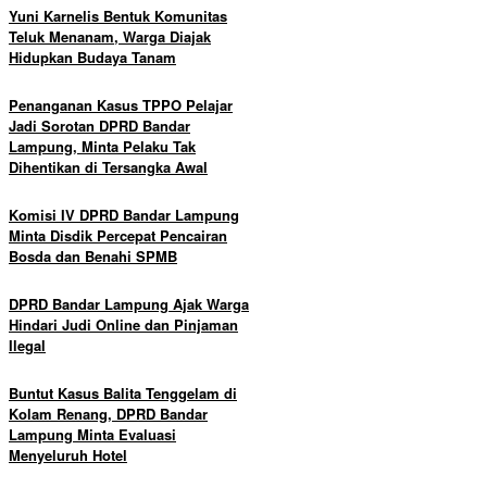
Yuni Karnelis Bentuk Komunitas
Teluk Menanam, Warga Diajak
Hidupkan Budaya Tanam
Penanganan Kasus TPPO Pelajar
Jadi Sorotan DPRD Bandar
Lampung, Minta Pelaku Tak
Dihentikan di Tersangka Awal
Komisi IV DPRD Bandar Lampung
Minta Disdik Percepat Pencairan
Bosda dan Benahi SPMB
DPRD Bandar Lampung Ajak Warga
Hindari Judi Online dan Pinjaman
Ilegal
Buntut Kasus Balita Tenggelam di
Kolam Renang, DPRD Bandar
Lampung Minta Evaluasi
Menyeluruh Hotel