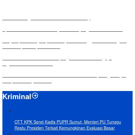
Antusias Warga di Reses Ketua DPRD Mesuji
Apresiasi Ketua DPRD Mesuji di Hut Bayangkara ke-80 Tahun
Penyampaian LKPJ Bupati Mesuji Tahun Anggaran 2025 Digelar
dalam Rapat Paripurna DPRD
Komisi IV DPRD Bandar Lampung Tekankan Pentingnya
Digitalisasi Sekolah Dasar
Yuni Karnelis Bentuk Komunitas Teluk Menanam, Warga Diajak
Hidupkan Budaya Tanam
Kriminal
OTT KPK Seret Kadis PUPR Sumut, Menteri PU Tunggu
Restu Presiden Terkait Kemungkinan Evaluasi Besar