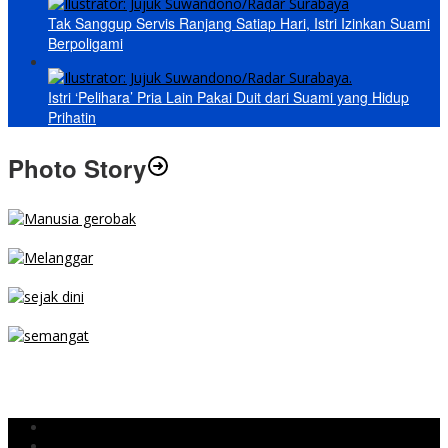
Tak Sanggup Servis Ranjang Satiap Hari, Istri Izinkan Suami
Berpoligami
Istri ‘Pelihara’ Pria Lain Pakai Duit dari Suami yang Hidup
Prihatin
Photo Story
MENGIBA
PARKIR SEMBARANG
SEJAK DINI
TETAP SEMANGAT
BERJIBAKU
Populer
Komentar