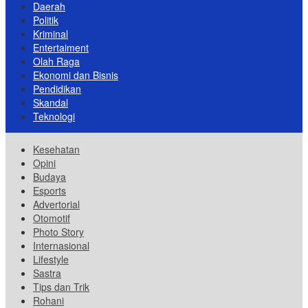
Daerah
Politik
Kriminal
Entertaiment
Olah Raga
Ekonomi dan Bisnis
Pendidikan
Skandal
Teknologi
Kesehatan
Opini
Budaya
Esports
Advertorial
Otomotif
Photo Story
Internasional
Lifestyle
Sastra
Tips dan Trik
Rohani