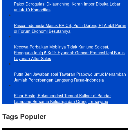
Paket Deregulasi Di-launching, Keran Impor Dibuka Lebar
untuk 10 Komoditas
Pasca Indonesia Masuk BRICS, Putin Dorong RI Ambil Peran
di Forum Ekonomi Besutannya
Kecewa Perbaikan Mobilnya Tidak Kunjung Selesai,
Pengguna Ioniq 5 Kritik Hyundai: Gencar Promosi tapi Buruk
Layanan After-Sales
Putin Beri Jawaban soal Tawaran Prabowo untuk Menambah
Jumlah Penerbangan Langsung Rusia-Indonesia
Kinar Resto, Rekomendasi Tempat Kuliner di Bandar
Lampung Bersama Keluarga dan Orang Tersayang
Tags Populer