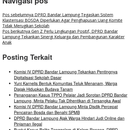
Navigasi pos
Pos sebelumnya
DPRD Bandar Lampung Tegaskan Sistem
Klasterisasi BOSDA Diperlukan Agar Penghapusan Uang Komite
Tidak Merugikan Sekolah
Pos berikutnya
Gen Z Perlu Lingkungan Positif, DPRD Bandar
Lampung Tekankan Sinergi Keluarga dan Pembangunan Karakter
Anak
Posting Terkait
Komisi IV DPRD Bandar Lampung Tekankan Pentingnya
Digitalisasi Sekolah Dasar
Yuni Karnelis Bentuk Komunitas Teluk Menanam, Warga
Diajak Hidupkan Budaya Tanam
Penanganan Kasus TPPO Pelajar Jadi Sorotan DPRD Bandar
Lampung, Minta Pelaku Tak Dihentikan di Tersangka Awal
Komisi IV DPRD Bandar Lampung Minta Disdik Percepat
Pencairan Bosda dan Benahi SPMB
DPRD Bandar Lampung Ajak Warga Hindari Judi Online dan
Pinjaman Ilegal
Buntut Kasus Balita Tenggelam di Kolam Renang, DPRD