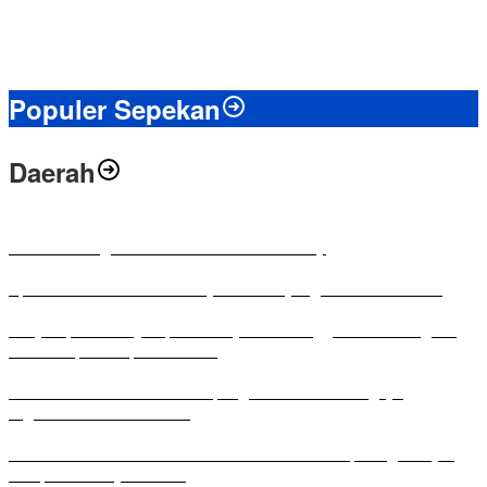
Populer Sepekan
Daerah
Antusias Warga di Reses Ketua DPRD Mesuji
Apresiasi Ketua DPRD Mesuji di Hut Bayangkara ke-80 Tahun
Penyampaian LKPJ Bupati Mesuji Tahun Anggaran 2025 Digelar
dalam Rapat Paripurna DPRD
Komisi IV DPRD Bandar Lampung Tekankan Pentingnya
Digitalisasi Sekolah Dasar
Yuni Karnelis Bentuk Komunitas Teluk Menanam, Warga Diajak
Hidupkan Budaya Tanam