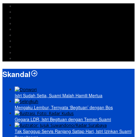
DPRD Bandar Lampung
Lampung
Iran
pemkot bandar lampung
Jokowi
DPRD Bandarlampung
Israel
Wiyadi
Prabowo
paripurna
Skandal
Istri Sudah Setia, Suami Malah Hamili Mertua
Mengaku Lembur, Ternyata ‘Begituan’ dengan Bos
Gegara LDR, Istri Begituan dengan Teman Suami
Tak Sanggup Servis Ranjang Satiap Hari, Istri Izinkan Suami