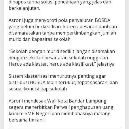
dihapus tanpa solusi pendanaan yang jelas dan
r
berkelanjutan.
P
e
n
Asroni juga menyoroti pola penyaluran BOSDA
g
yang belum berkeadilan, karena besaran bantuan
h
disamaratakan tanpa mempertimbangkan jumlah
a
murid dan kapasitas sekolah.
p
u
s
“Sekolah dengan murid sedikit jangan disamakan
a
dengan sekolah besar atau sekolah unggulan.
n
Harus ada klaster, harus ada klasifikasi,” jelasnya.
U
a
Sistem klasterisasi menurutnya penting agar
n
g
distribusi BOSDA lebih terukur, tepat sasaran, dan
K
sesuai kondisi tiap sekolah.
o
m
Asroni mendesak Wali Kota Bandar Lampung
i
segera menerbitkan Perwali penghapusan uang
t
e
komite SMP Negeri dan membahasnya matang
T
bersama tim ahli.
i
d