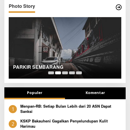
Photo Story
SEJAK DINI
T
Populer
Komentar
Menpan-RB: Setiap Bulan Lebih dari 20 ASN Dapat
1
Sanksi
KSKP Bakauheni Gagalkan Penyelundupan Kulit
2
Harimau