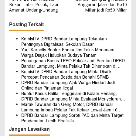
v
Bukan Tafsir Politik, Tapi
Anggaran Jalan dari Rp10
i
Amanat Undang-Undang
Miliar Jadi Rp50 Miliar
g
Posting Terkait
a
s
Komisi IV DPRD Bandar Lampung Tekankan
i
Pentingnya Digitalisasi Sekolah Dasar
p
Yuni Karnelis Bentuk Komunitas Teluk Menanam,
Warga Diajak Hidupkan Budaya Tanam
o
Penanganan Kasus TPPO Pelajar Jadi Sorotan DPRD
Bandar Lampung, Minta Pelaku Tak Dihentikan di
s
Tersangka Awal
Komisi IV DPRD Bandar Lampung Minta Disdik
Percepat Pencairan Bosda dan Benahi SPMB
DPRD Bandar Lampung Ajak Warga Hindari Judi
Online dan Pinjaman Ilegal
Buntut Kasus Balita Tenggelam di Kolam Renang,
DPRD Bandar Lampung Minta Evaluasi Menyeluruh
Hotel
Marak Tawuran dan Geng Motor, DPRD Bandar
Lampung Imbau Pelajar Tak Keluar Lewat Jam 10
Malam
DPRD Bandar Lampung Soroti PAD dan Minta Target
Pendapatan Lebih Realistis
Jangan Lewatkan