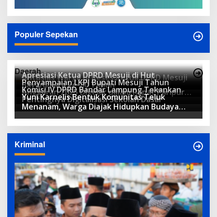
Populer Sepekan
Daerah
Apresiasi Ketua DPRD Mesuji di Hut
Antusias Warga di Reses Ketua DPRD Mesuji
Penyampaian LKPJ Bupati Mesuji Tahun
Bayangkara ke-80 Tahun
Komisi IV DPRD Bandar Lampung Tekankan
Anggaran 2025 Digelar dalam Rapat Paripurna
Yuni Karnelis Bentuk Komunitas Teluk
Pentingnya Digitalisasi Sekolah Dasar
DPRD
Menanam, Warga Diajak Hidupkan Budaya
Tanam
Kriminal