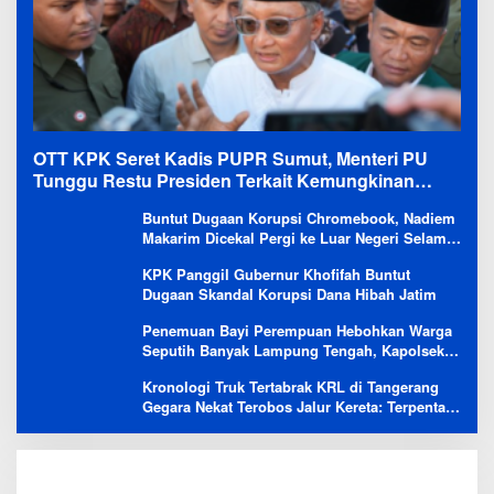
OTT KPK Seret Kadis PUPR Sumut, Menteri PU
Tunggu Restu Presiden Terkait Kemungkinan
Evaluasi Besar
Buntut Dugaan Korupsi Chromebook, Nadiem
Makarim Dicekal Pergi ke Luar Negeri Selama
6 Bulan
KPK Panggil Gubernur Khofifah Buntut
Dugaan Skandal Korupsi Dana Hibah Jatim
Penemuan Bayi Perempuan Hebohkan Warga
Seputih Banyak Lampung Tengah, Kapolsek:
Masih Kami Lakukan Penyelidikan
Kronologi Truk Tertabrak KRL di Tangerang
Gegara Nekat Terobos Jalur Kereta: Terpental,
Timpa 2 Motor