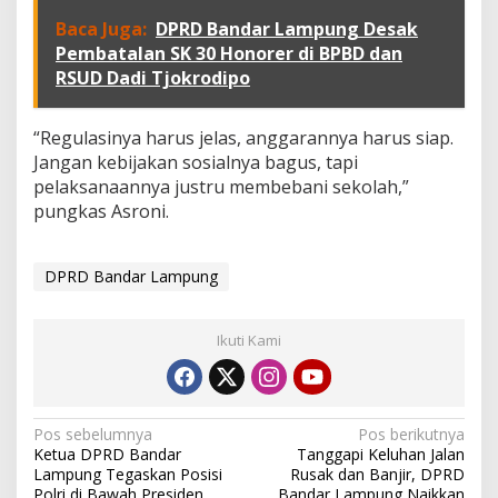
a
Baca Juga:
DPRD Bandar Lampung Desak
k
Pembatalan SK 30 Honorer di BPBD dan
M
RSUD Dadi Tjokrodipo
e
r
u
“Regulasinya harus jelas, anggarannya harus siap.
g
i
Jangan kebijakan sosialnya bagus, tapi
k
pelaksanaannya justru membebani sekolah,”
a
pungkas Asroni.
n
S
e
DPRD Bandar Lampung
k
o
l
a
Ikuti Kami
h
N
Pos sebelumnya
Pos berikutnya
Ketua DPRD Bandar
Tanggapi Keluhan Jalan
a
Lampung Tegaskan Posisi
Rusak dan Banjir, DPRD
Polri di Bawah Presiden
Bandar Lampung Naikkan