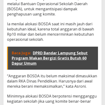
e
melalui Bantuan Operasional Sekolah Daerah
r
(BOSDA), untuk mengantisipasi dampak
i
penghapusan uang komite.
s
a
Ia menilai alokasi BOSDA saat ini masih jauh dari
s
i
kebutuhan ideal, karena total anggaran di bawah
B
Rp10 miliar dan belum mencerminkan kebutuhan
O
operasional sekolah.
S
D
A
Baca Juga:
DPRD Bandar Lampung Sebut
D
i
Program Makan Bergizi Gratis Butuh 60
p
Dapur Umum
e
r
l
“Anggaran BOSDA itu belum maksimal dimasukkan
u
dalam RKA Dinas Pendidikan. Harusnya dari awal
k
mereka berani memaksimalkan,” kata Asroni.
a
n
A
Minimnya alokasi BOSDA berpotensi mengganggu
g
kegiatan sekolah jika uang komite benar-benar
a