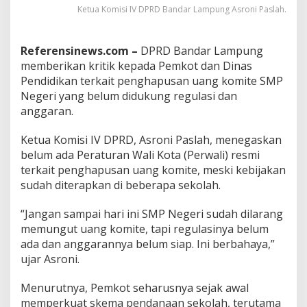
a
Ketua Komisi IV DPRD Bandar Lampung Asroni Paslah.
m
p
u
Referensinews.com –
DPRD Bandar Lampung
n
memberikan kritik kepada Pemkot dan Dinas
g
Pendidikan terkait penghapusan uang komite SMP
T
e
Negeri yang belum didukung regulasi dan
g
anggaran.
a
s
Ketua Komisi IV DPRD, Asroni Paslah, menegaskan
k
belum ada Peraturan Wali Kota (Perwali) resmi
a
n
terkait penghapusan uang komite, meski kebijakan
S
sudah diterapkan di beberapa sekolah.
i
s
“Jangan sampai hari ini SMP Negeri sudah dilarang
t
memungut uang komite, tapi regulasinya belum
e
m
ada dan anggarannya belum siap. Ini berbahaya,”
K
ujar Asroni.
l
a
Menurutnya, Pemkot seharusnya sejak awal
s
memperkuat skema pendanaan sekolah, terutama
t