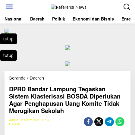
L
e
w
Nasional
Daerah
Politik
Ekonomi dan Bisnis
Entert
a
t
i
k
tutup
e
k
o
tutup
n
t
e
n
Beranda
/
Daerah
D
P
DPRD Bandar Lampung Tegaskan
R
D
Sistem Klasterisasi BOSDA Diperlukan
B
Agar Penghapusan Uang Komite Tidak
a
Merugikan Sekolah
n
d
Admin
2 Maret 2026 11:37
a
Daerah
r
L