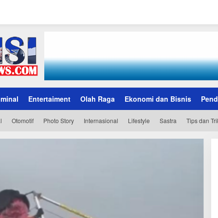
iminal
Entertaiment
Olah Raga
Ekonomi dan Bisnis
Pend
l
Otomotif
Photo Story
Internasional
Lifestyle
Sastra
Tips dan Tri