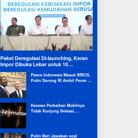
Paket Deregulasi Di-launching, Keran
Impor Dibuka Lebar untuk 10
Komoditas
Pasca Indonesia Masuk BRICS,
Putin Dorong RI Ambil Peran di
Forum Ekonomi Besutannya
Kecewa Perbaikan Mobilnya
Tidak Kunjung Selesai,
Pengguna Ioniq 5 Kritik
Hyundai: Gencar Promosi tapi
Buruk Layanan After-Sales
Putin Beri Jawaban soal