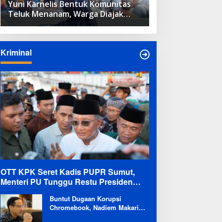
Yuni Karnelis Bentuk Komunitas
Teluk Menanam, Warga Diajak
Hidupkan Budaya Tanam
Kriminal
OTT KPK Seret Kadis PUPR Sumut,
Menteri PU Tunggu Restu Presiden
Terkait Kemungkinan Evaluasi Besar
Buntut Dugaan Korupsi
Chromebook, Nadiem Makarim
Dicekal Pergi ke Luar Negeri