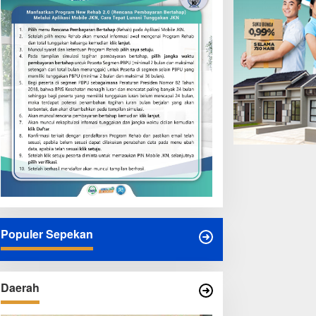
Populer Sepekan
enpan-RB Tegaskan WFA
Presiden Prabowo Resmi
agi ASN Hanya Opsional,
Mulai Proyek Raksasa
ukan Kewajiban
Baterai Kendaraan Listrik
Senilai Rp95,5 Triliun
Daerah