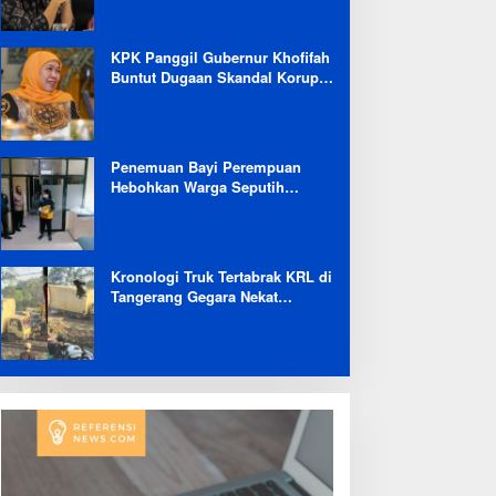
Selama 6 Bulan
KPK Panggil Gubernur Khofifah
Buntut Dugaan Skandal Korupsi
Dana Hibah Jatim
Penemuan Bayi Perempuan
Hebohkan Warga Seputih
Banyak Lampung Tengah,
Kapolsek: Masih Kami Lakukan
Penyelidikan
Kronologi Truk Tertabrak KRL di
Tangerang Gegara Nekat
Terobos Jalur Kereta: Terpental,
Timpa 2 Motor