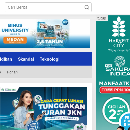
tutup
idikan
Skandal
Teknologi
k
Rohani