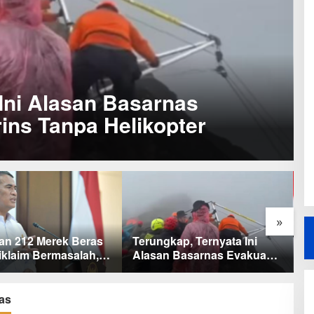
Ini Alasan Basarnas
ins Tanpa Helikopter
»
ap, Ternyata Ini
Baru KelarPolemik 4 Pulau
M
 Basarnas Evakuasi
Sumut-Aceh, Muncul Klaim
b
a Marins Tanpa
43 Pulau RI yang Kini dalam
B
ter
Sengketa
as