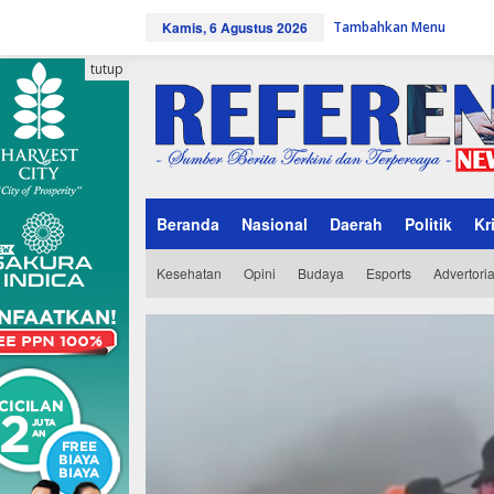
L
Kamis, 6 Agustus 2026
Tambahkan Menu
e
w
a
tutup
t
i
k
e
k
o
n
Beranda
Nasional
Daerah
Politik
Kr
t
e
n
Kesehatan
Opini
Budaya
Esports
Advertoria