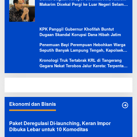
Makarim Dicekal Pergi ke Luar Negeri Selama
6 Bulan
KPK Panggil Gubernur Khofifah Buntut
Dugaan Skandal Korupsi Dana Hibah Jatim
Penemuan Bayi Perempuan Hebohkan Warga
Seputih Banyak Lampung Tengah, Kapolsek:
Masih Kami Lakukan Penyelidikan
Kronologi Truk Tertabrak KRL di Tangerang
Gegara Nekat Terobos Jalur Kereta: Terpental,
Timpa 2 Motor
Ekonomi dan Bisnis
Paket Deregulasi Di-launching, Keran Impor
Dibuka Lebar untuk 10 Komoditas