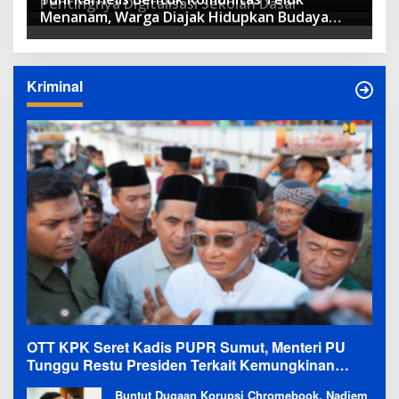
Pentingnya Digitalisasi Sekolah Dasar
DPRD
Menanam, Warga Diajak Hidupkan Budaya
Tanam
Kriminal
OTT KPK Seret Kadis PUPR Sumut, Menteri PU
Tunggu Restu Presiden Terkait Kemungkinan
Evaluasi Besar
Buntut Dugaan Korupsi Chromebook, Nadiem