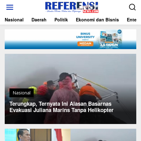
L
e
w
Nasional
Daerah
Politik
Ekonomi dan Bisnis
Entert
a
t
i
k
e
k
o
n
t
e
n
Nasional
Terungkap, Ternyata Ini Alasan Basarnas
Evakuasi Juliana Marins Tanpa Helikopter