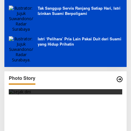
Tak Sanggup Servis Ranjang Satiap Hari, Istri
Izinkan Suami Berpoligami
Istri ‘Pelihara’ Pria Lain Pakai Duit dari Suami
yang Hidup Prihatin
Photo Story