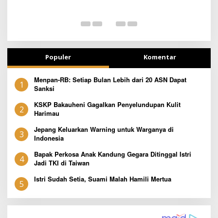
TETAP SEMANGAT
B
Populer
Komentar
Menpan-RB: Setiap Bulan Lebih dari 20 ASN Dapat
1
Sanksi
KSKP Bakauheni Gagalkan Penyelundupan Kulit
2
Harimau
Jepang Keluarkan Warning untuk Warganya di
3
Indonesia
Bapak Perkosa Anak Kandung Gegara Ditinggal Istri
4
Jadi TKI di Taiwan
Istri Sudah Setia, Suami Malah Hamili Mertua
5