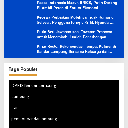
Pasca Indonesia Masuk BRICS, Putin Dorong
RI Ambil Peran di Forum Ekonomi
Besutannya
Kecewa Perbaikan Mobilnya Tidak Kunjung
Selesai, Pengguna Ioniq 5 Kritik Hyundai:
Gencar Promosi tapi Buruk Layanan After-
Putin Beri Jawaban soal Tawaran Prabowo
Sales
untuk Menambah Jumlah Penerbangan
Langsung Rusia-Indonesia
Kinar Resto, Rekomendasi Tempat Kuliner di
Bandar Lampung Bersama Keluarga dan
Orang Tersayang
Tags Populer
DPRD Bandar Lampung
Lampung
Iran
pemkot bandar lampung