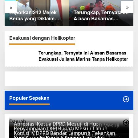
«
»
Terungkap, Ternyata Ini
Baru KelarPolemik 4
Alasan Basarnas
Pulau Sumut-Aceh,
Evakuasi Juliana
Muncul Klaim 43 Pulau
Marins Tanpa
RI yang Kini dalam
Helikopter
Sengketa
Evakuasi dengan Helikopter
Terungkap, Ternyata Ini Alasan Basarnas
Evakuasi Juliana Marins Tanpa Helikopter
Populer Sepekan
Daerah
Apresiasi Ketua DPRD Mesuji di Hut
Antusias Warga di Reses Ketua DPRD Mesuji
Penyampaian LKPJ Bupati Mesuji Tahun
Bayangkara ke-80 Tahun
Komisi IV DPRD Bandar Lampung Tekankan
Anggaran 2025 Digelar dalam Rapat Paripurna
Yuni Karnelis Bentuk Komunitas Teluk