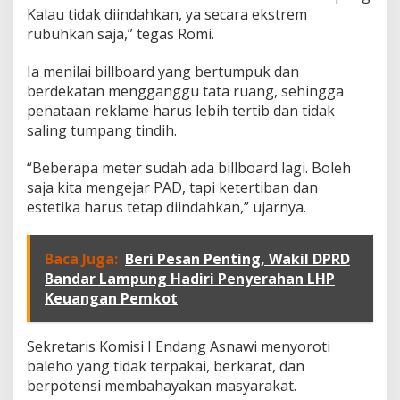
T
Kalau tidak diindahkan, ya secara ekstrem
i
rubuhkan saja,” tegas Romi.
n
d
i
Ia menilai billboard yang bertumpuk dan
h
berdekatan mengganggu tata ruang, sehingga
d
penataan reklame harus lebih tertib dan tidak
a
saling tumpang tindih.
n
B
a
“Beberapa meter sudah ada billboard lagi. Boleh
l
saja kita mengejar PAD, tapi ketertiban dan
e
estetika harus tetap diindahkan,” ujarnya.
h
o
T
Baca Juga:
Beri Pesan Penting, Wakil DPRD
a
k
Bandar Lampung Hadiri Penyerahan LHP
T
Keuangan Pemkot
e
r
p
Sekretaris Komisi I Endang Asnawi menyoroti
a
baleho yang tidak terpakai, berkarat, dan
k
berpotensi membahayakan masyarakat.
a