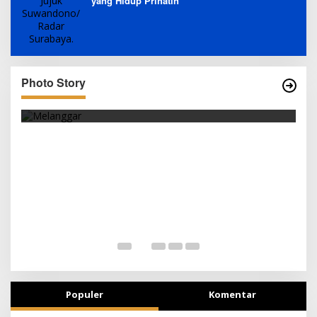
yang Hidup Prihatin
Photo Story
SEJAK DINI
T
Populer
Komentar