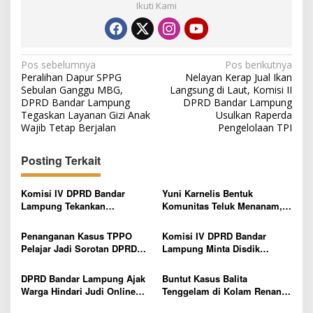
Ikuti Kami
N
Pos sebelumnya
Pos berikutnya
Peralihan Dapur SPPG
Nelayan Kerap Jual Ikan
a
Sebulan Ganggu MBG,
Langsung di Laut, Komisi II
v
DPRD Bandar Lampung
DPRD Bandar Lampung
Tegaskan Layanan Gizi Anak
Usulkan Raperda
i
Wajib Tetap Berjalan
Pengelolaan TPI
g
Posting Terkait
a
s
Komisi IV DPRD Bandar
Yuni Karnelis Bentuk
i
Lampung Tekankan
Komunitas Teluk Menanam,
p
Pentingnya Digitalisasi
Warga Diajak Hidupkan
Sekolah Dasar
Budaya Tanam
Penanganan Kasus TPPO
Komisi IV DPRD Bandar
o
Pelajar Jadi Sorotan DPRD
Lampung Minta Disdik
s
Bandar Lampung, Minta
Percepat Pencairan Bosda
Pelaku Tak Dihentikan di
dan Benahi SPMB
DPRD Bandar Lampung Ajak
Buntut Kasus Balita
Tersangka Awal
Warga Hindari Judi Online
Tenggelam di Kolam Renang,
dan Pinjaman Ilegal
DPRD Bandar Lampung Minta