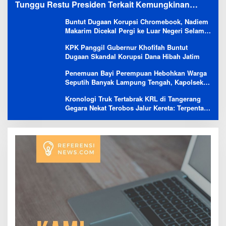
Tunggu Restu Presiden Terkait Kemungkinan
Evaluasi Besar
Buntut Dugaan Korupsi Chromebook, Nadiem
Makarim Dicekal Pergi ke Luar Negeri Selama
6 Bulan
KPK Panggil Gubernur Khofifah Buntut
Dugaan Skandal Korupsi Dana Hibah Jatim
Penemuan Bayi Perempuan Hebohkan Warga
Seputih Banyak Lampung Tengah, Kapolsek:
Masih Kami Lakukan Penyelidikan
Kronologi Truk Tertabrak KRL di Tangerang
Gegara Nekat Terobos Jalur Kereta: Terpental,
Timpa 2 Motor