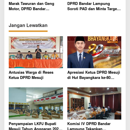
Evaluasi Menyeluruh Hotel
Marak Tawuran dan Geng
DPRD Bandar Lampung
Motor, DPRD Bandar
Soroti PAD dan Minta Target
Lampung Imbau Pelajar Tak
Pendapatan Lebih Realistis
Keluar Lewat Jam 10 Malam
Jangan Lewatkan
Antusias Warga di Reses
Apresiasi Ketua DPRD Mesuji
Ketua DPRD Mesuji
di Hut Bayangkara ke-80
Tahun
Penyampaian LKPJ Bupati
Komisi IV DPRD Bandar
Mesuji Tahun Anggaran 2025
Lampung Tekankan