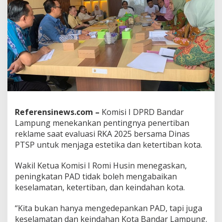
n
g
S
o
r
o
t
i
B
i
l
l
Referensinews.com –
Komisi I DPRD Bandar
b
Lampung menekankan pentingnya penertiban
o
reklame saat evaluasi RKA 2025 bersama Dinas
a
r
PTSP untuk menjaga estetika dan ketertiban kota.
d
T
Wakil Ketua Komisi I Romi Husin menegaskan,
u
peningkatan PAD tidak boleh mengabaikan
m
keselamatan, ketertiban, dan keindahan kota.
p
a
n
“Kita bukan hanya mengedepankan PAD, tapi juga
g
keselamatan dan keindahan Kota Bandar Lampung.