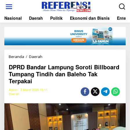
L
e
w
Nasional
Daerah
Politik
Ekonomi dan Bisnis
Entert
a
t
i
k
e
k
o
n
Beranda
/
Daerah
D
t
P
e
DPRD Bandar Lampung Soroti Billboard
R
n
Tumpang Tindih dan Baleho Tak
D
B
Terpakai
a
n
Admin
3 Maret 2026 15:11
d
Daerah
a
r
L
a
m
p
u