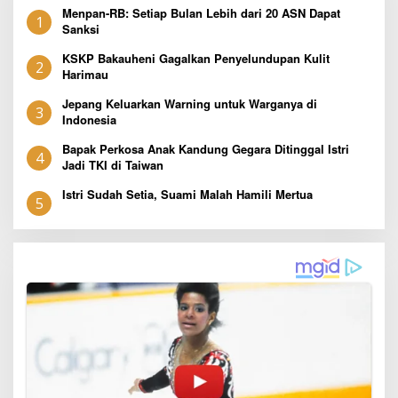
Menpan-RB: Setiap Bulan Lebih dari 20 ASN Dapat
1
Sanksi
KSKP Bakauheni Gagalkan Penyelundupan Kulit
2
Harimau
Jepang Keluarkan Warning untuk Warganya di
3
Indonesia
Bapak Perkosa Anak Kandung Gegara Ditinggal Istri
4
Jadi TKI di Taiwan
Istri Sudah Setia, Suami Malah Hamili Mertua
5