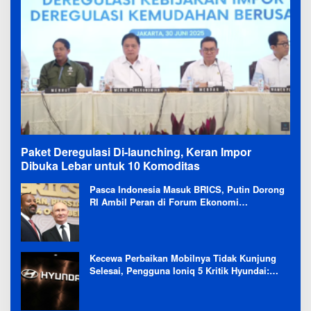
Paket Deregulasi Di-launching, Keran Impor
Dibuka Lebar untuk 10 Komoditas
Pasca Indonesia Masuk BRICS, Putin Dorong
RI Ambil Peran di Forum Ekonomi
Besutannya
Kecewa Perbaikan Mobilnya Tidak Kunjung
Selesai, Pengguna Ioniq 5 Kritik Hyundai:
Gencar Promosi tapi Buruk Layanan After-
Sales