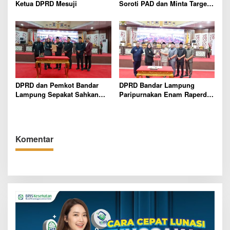
Ketua DPRD Mesuji
Soroti PAD dan Minta Target
Pendapatan Lebih Realistis
DPRD dan Pemkot Bandar
DPRD Bandar Lampung
Lampung Sepakat Sahkan
Paripurnakan Enam Raperda
Perda Pengelolaan Barang
Inisiatif 2025 Guna Tangani
Milik Daerah guna Perkuat
Isu Sosial, Ekonomi, dan Tata
Sistem Pengelolaan Aset
Kelola
Komentar