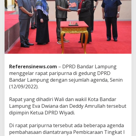
L
a
m
p
u
n
g
W
i
y
a
d
Referensinews.com
– DPRD Bandar Lampung
i
menggelar rapat paripurna di gedung DPRD
P
Bandar Lampung dengan sejumlah agenda, Senin
i
(12/09/2022).
m
p
i
Rapat yang dihadiri Wali dan wakil Kota Bandar
n
Lampung Eva Dwiana dan Deddy Amrullah tersebut
P
dipimpin Ketua DPRD Wiyadi.
a
r
Di rapat paripurna tersebut ada beberapa agenda
i
p
pembahasaan diantatranya Pembicaraan Tingkat I