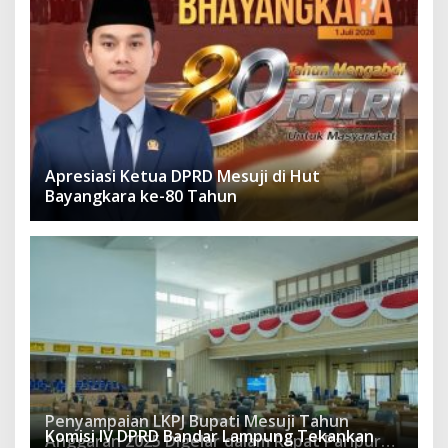
Apresiasi Ketua DPRD Mesuji di Hut
Bayangkara ke-80 Tahun
Penyampaian LKPJ Bupati Mesuji Tahun
Komisi IV DPRD Bandar Lampung Tekankan
Anggaran 2025 Digelar dalam Rapat Paripurna