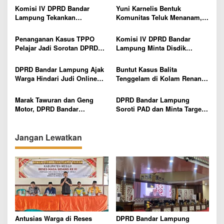
s
Komisi IV DPRD Bandar
Yuni Karnelis Bentuk
i
Lampung Tekankan
Komunitas Teluk Menanam,
p
Pentingnya Digitalisasi
Warga Diajak Hidupkan
Sekolah Dasar
Budaya Tanam
Penanganan Kasus TPPO
Komisi IV DPRD Bandar
o
Pelajar Jadi Sorotan DPRD
Lampung Minta Disdik
s
Bandar Lampung, Minta
Percepat Pencairan Bosda
Pelaku Tak Dihentikan di
dan Benahi SPMB
DPRD Bandar Lampung Ajak
Buntut Kasus Balita
Tersangka Awal
Warga Hindari Judi Online
Tenggelam di Kolam Renang,
dan Pinjaman Ilegal
DPRD Bandar Lampung Minta
Evaluasi Menyeluruh Hotel
Marak Tawuran dan Geng
DPRD Bandar Lampung
Motor, DPRD Bandar
Soroti PAD dan Minta Target
Lampung Imbau Pelajar Tak
Pendapatan Lebih Realistis
Keluar Lewat Jam 10 Malam
Jangan Lewatkan
Antusias Warga di Reses
DPRD Bandar Lampung