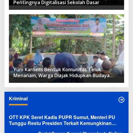
Pentingnya Digitalisasi Sekolah Dasar
DPRD
Yuni Karnelis Bentuk Komunitas Teluk
Menanam, Warga Diajak Hidupkan Budaya
Tanam
Kriminal
OTT KPK Seret Kadis PUPR Sumut, Menteri PU
Tunggu Restu Presiden Terkait Kemungkinan
Evaluasi Besar