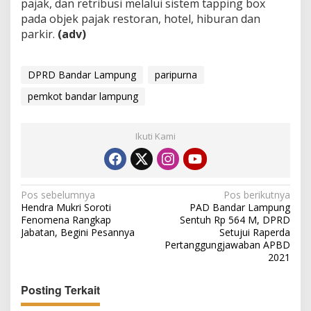
pajak, dan retribusi melalui sistem tapping box
pada objek pajak restoran, hotel, hiburan dan
parkir.
(adv)
DPRD Bandar Lampung
paripurna
pemkot bandar lampung
Ikuti Kami
N
Pos sebelumnya
Pos berikutnya
Hendra Mukri Soroti
PAD Bandar Lampung
a
Fenomena Rangkap
Sentuh Rp 564 M, DPRD
v
Jabatan, Begini Pesannya
Setujui Raperda
Pertanggungjawaban APBD
i
2021
g
Posting Terkait
a