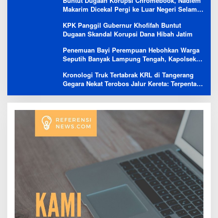
Buntut Dugaan Korupsi Chromebook, Nadiem
Makarim Dicekal Pergi ke Luar Negeri Selama
6 Bulan
KPK Panggil Gubernur Khofifah Buntut
Dugaan Skandal Korupsi Dana Hibah Jatim
Penemuan Bayi Perempuan Hebohkan Warga
Seputih Banyak Lampung Tengah, Kapolsek:
Masih Kami Lakukan Penyelidikan
Kronologi Truk Tertabrak KRL di Tangerang
Gegara Nekat Terobos Jalur Kereta: Terpental,
Timpa 2 Motor