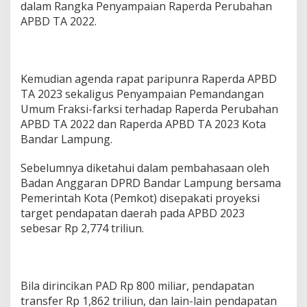
u
dalam Rangka Penyampaian Raperda Perubahan
r
APBD TA 2022.
n
a
R
a
p
Kemudian agenda rapat paripunra Raperda APBD
e
TA 2023 sekaligus Penyampaian Pemandangan
r
Umum Fraksi-farksi terhadap Raperda Perubahan
d
APBD TA 2022 dan Raperda APBD TA 2023 Kota
a
A
Bandar Lampung.
P
B
Sebelumnya diketahui dalam pembahasaan oleh
D
Badan Anggaran DPRD Bandar Lampung bersama
T
Pemerintah Kota (Pemkot) disepakati proyeksi
a
h
target pendapatan daerah pada APBD 2023
u
sebesar Rp 2,774 triliun.
n
2
0
2
3
Bila dirincikan PAD Rp 800 miliar, pendapatan
transfer Rp 1,862 triliun, dan lain-lain pendapatan