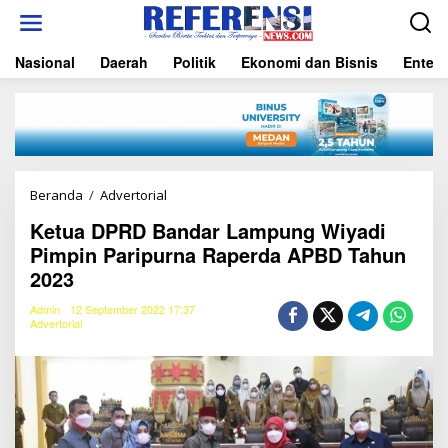
L
e
w
Nasional
Daerah
Politik
Ekonomi dan Bisnis
Entert
a
t
i
k
e
k
o
n
Beranda
/
Advertorial
K
t
e
e
Ketua DPRD Bandar Lampung Wiyadi
t
n
Pimpin Paripurna Raperda APBD Tahun
u
a
2023
D
P
Admin
12 September 2022 17:37
R
Advertorial
D
B
a
n
d
a
r