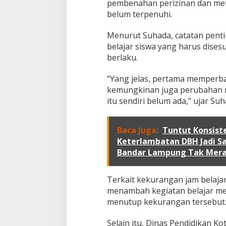
pembenahan perizinan dan mel
J
belum terpenuhi.
a
d
i
Menurut Suhada, catatan pent
P
belajar siswa yang harus dise
r
berlaku.
i
o
r
“Yang jelas, pertama memperbai
i
kemungkinan juga perubahan n
t
itu sendiri belum ada,” ujar Suh
a
s
S
Baca Juga:
Tuntut Konsist
e
Keterlambatan DBH Jadi S
b
e
Bandar Lampung Tak Mer
l
u
m
Terkait kekurangan jam belaja
B
menambah kegiatan belajar me
a
menutup kekurangan tersebut
h
a
Selain itu, Dinas Pendidikan K
s