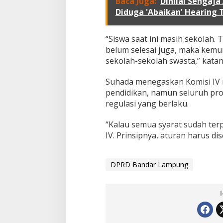
Baca Juga:
Dinilai Sengaj
Diduga 'Abaikan' Hearing 
“Siswa saat ini masih sekolah. 
belum selesai juga, maka kemu
sekolah-sekolah swasta,” katan
Suhada menegaskan Komisi IV
pendidikan, namun seluruh pros
regulasi yang berlaku.
“Kalau semua syarat sudah terpe
IV. Prinsipnya, aturan harus di
DPRD Bandar Lampung
I