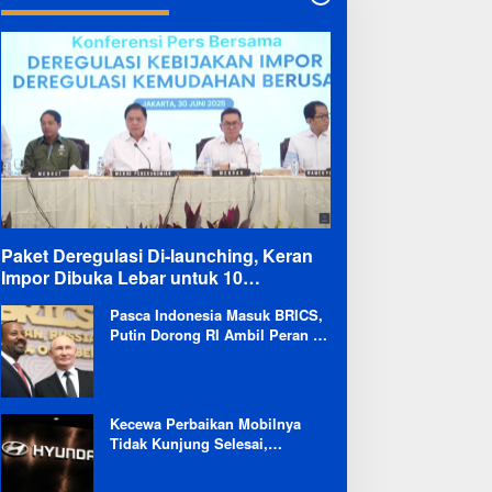
Paket Deregulasi Di-launching, Keran
Impor Dibuka Lebar untuk 10
Komoditas
Pasca Indonesia Masuk BRICS,
Putin Dorong RI Ambil Peran di
Forum Ekonomi Besutannya
Kecewa Perbaikan Mobilnya
Tidak Kunjung Selesai,
Pengguna Ioniq 5 Kritik
Hyundai: Gencar Promosi tapi