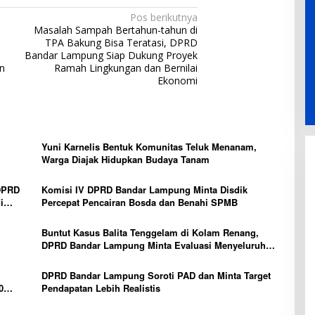
Pos berikutnya
Masalah Sampah Bertahun-tahun di
TPA Bakung Bisa Teratasi, DPRD
Bandar Lampung Siap Dukung Proyek
n
Ramah Lingkungan dan Bernilai
Ekonomi
Yuni Karnelis Bentuk Komunitas Teluk Menanam,
Warga Diajak Hidupkan Budaya Tanam
DPRD
Komisi IV DPRD Bandar Lampung Minta Disdik
i
Percepat Pencairan Bosda dan Benahi SPMB
Buntut Kasus Balita Tenggelam di Kolam Renang,
DPRD Bandar Lampung Minta Evaluasi Menyeluruh
Hotel
DPRD Bandar Lampung Soroti PAD dan Minta Target
0
Pendapatan Lebih Realistis