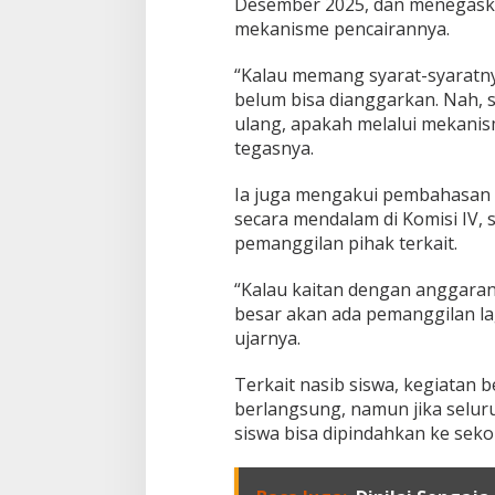
Desember 2025, dan menegask
S
mekanisme pencairannya.
i
g
“Kalau memang syarat-syaratny
e
r
belum bisa dianggarkan. Nah, so
ulang, apakah melalui mekanis
tegasnya.
Ia juga mengakui pembahasan 
secara mendalam di Komisi IV, s
pemanggilan pihak terkait.
“Kalau kaitan dengan anggaran,
besar akan ada pemanggilan l
ujarnya.
Terkait nasib siswa, kegiatan b
berlangsung, namun jika selur
siswa bisa dipindahkan ke seko