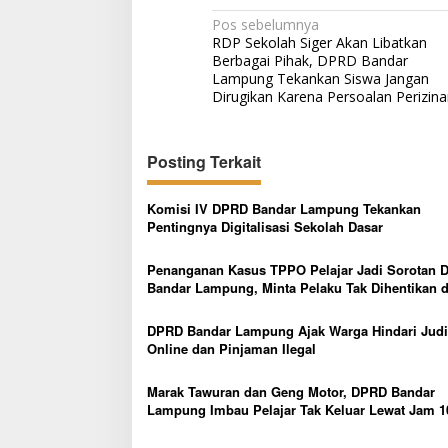
N
Pos sebelumnya
RDP Sekolah Siger Akan Libatkan
a
Berbagai Pihak, DPRD Bandar
v
Lampung Tekankan Siswa Jangan
Dirugikan Karena Persoalan Perizina
i
g
Posting Terkait
a
s
Komisi IV DPRD Bandar Lampung Tekankan
i
Pentingnya Digitalisasi Sekolah Dasar
p
Penanganan Kasus TPPO Pelajar Jadi Sorotan 
o
Bandar Lampung, Minta Pelaku Tak Dihentikan d
s
Tersangka Awal
DPRD Bandar Lampung Ajak Warga Hindari Judi
Online dan Pinjaman Ilegal
Marak Tawuran dan Geng Motor, DPRD Bandar
Lampung Imbau Pelajar Tak Keluar Lewat Jam 1
Malam