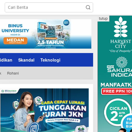
tutup
idikan
Skandal
Teknologi
k
Rohani