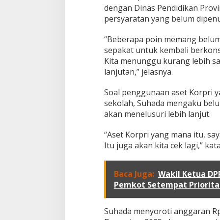
A
dengan Dinas Pendidikan Provi
n
persyaratan yang belum dipenu
g
g
“Beberapa poin memang belum d
a
sepakat untuk kembali berkonsu
r
a
Kita menunggu kurang lebih sa
n
lanjutan,” jelasnya.
R
p
Soal penggunaan aset Korpri ya
3
sekolah, Suhada mengaku belu
5
0
akan menelusuri lebih lanjut.
J
u
“Aset Korpri yang mana itu, sa
t
Itu juga akan kita cek lagi,” kat
a
u
n
Baca Juga:
Wakil Ketua D
t
u
Pemkot Setempat Priorita
k
S
M
Suhada menyoroti anggaran Rp3
A