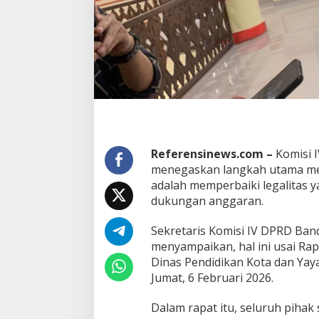
P
e
r
b
a
i
k
a
n
L
e
g
Referensinews.com –
Komisi 
a
menegaskan langkah utama me
l
adalah memperbaiki legalitas
i
t
dukungan anggaran.
a
s
Sekretaris Komisi IV DPRD Ba
Y
menyampaikan, hal ini usai Ra
a
Dinas Pendidikan Kota dan Yay
y
a
Jumat, 6 Februari 2026.
s
a
Dalam rapat itu, seluruh piha
n