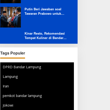
Buruk Layanan After-Sales
Putin Beri Jawaban soal
Tawaran Prabowo untuk
Menambah Jumlah
Penerbangan Langsung Rusia-
Indonesia
Kinar Resto, Rekomendasi
Tempat Kuliner di Bandar
Lampung Bersama Keluarga
dan Orang Tersayang
Tags Populer
DPRD Bandar Lampung
Lampung
Iran
pemkot bandar lampung
Jokowi