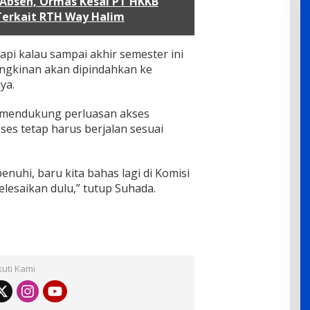
a Absen, Ormas Kesal PT HKKB
Terkait RTH Way Halim
Tapi kalau sampai akhir semester ini
ngkinan akan dipindahkan ke
ya.
 mendukung perluasan akses
es tetap harus berjalan sesuai
nuhi, baru kita bahas lagi di Komisi
selesaikan dulu,” tutup Suhada.
kuti Kami