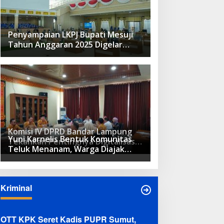
Penyampaian LKPJ Bupati Mesuji
Tahun Anggaran 2025 Digelar
dalam Rapat Paripurna DPRD
Komisi IV DPRD Bandar Lampung
Yuni Karnelis Bentuk Komunitas
Tekankan Pentingnya Digitalisasi
Teluk Menanam, Warga Diajak
Sekolah Dasar
Hidupkan Budaya Tanam
Kriminal
OTT KPK Seret Kadis PUPR Sumut,