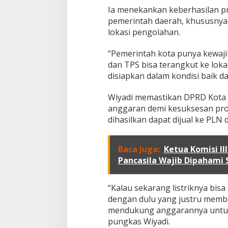
k
Ia menekankan keberhasilan p
R
pemerintah daerah, khususnya
a
lokasi pengolahan.
m
a
h
“Pemerintah kota punya kewaj
L
dan TPS bisa terangkut ke lok
i
disiapkan dalam kondisi baik da
n
g
Wiyadi memastikan DPRD Kota
k
u
anggaran demi kesuksesan prog
n
dihasilkan dapat dijual ke PLN 
g
a
n
Baca Juga:
Ketua Komisi I
d
Pancasila Wajib Dipahami
a
n
B
“Kalau sekarang listriknya bisa 
e
r
dengan dulu yang justru membe
n
mendukung anggarannya untuk 
i
pungkas Wiyadi.
l