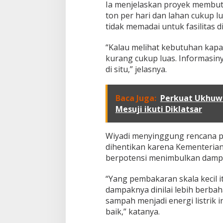
Ia menjelaskan proyek membu
d
a
ton per hari dan lahan cukup l
r
tidak memadai untuk fasilitas d
L
a
“Kalau melihat kebutuhan kapa
m
kurang cukup luas. Informasin
p
u
di situ,” jelasnya.
n
g
S
Baca Juga:
Perkuat Ukhuwa
i
Mesuji ikuti Diklatsar
a
p
D
Wiyadi menyinggung rencana p
u
dihentikan karena Kementeria
k
u
berpotensi menimbulkan dampa
n
g
“Yang pembakaran skala kecil 
P
dampaknya dinilai lebih berb
r
sampah menjadi energi listrik in
o
y
baik,” katanya.
e