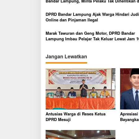
Bandar Lampung, Minta Pelaku Tak Dihentikan d
s
Tersangka Awal
DPRD Bandar Lampung Ajak Warga Hindari Judi
Online dan Pinjaman Ilegal
Marak Tawuran dan Geng Motor, DPRD Bandar
Lampung Imbau Pelajar Tak Keluar Lewat Jam 1
Malam
Jangan Lewatkan
Antusias Warga di Reses Ketua
Apresiasi
DPRD Mesuji
Bayangka