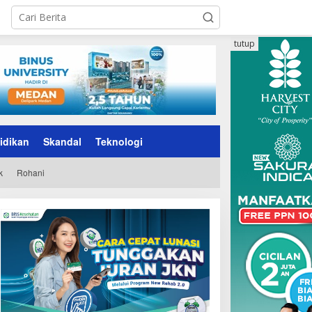
tutup
idikan
Skandal
Teknologi
k
Rohani