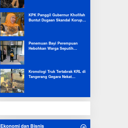
Selama 6 Bulan
KPK Panggil Gubernur Khofifah
Buntut Dugaan Skandal Korupsi
Dana Hibah Jatim
Penemuan Bayi Perempuan
Hebohkan Warga Seputih
Banyak Lampung Tengah,
Kapolsek: Masih Kami Lakukan
Penyelidikan
Kronologi Truk Tertabrak KRL di
Tangerang Gegara Nekat
Terobos Jalur Kereta: Terpental,
Timpa 2 Motor
Ekonomi dan Bisnis