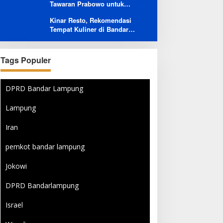
Tawaran Prabowo untuk
Buruk Layanan After-Sales
Menambah Jumlah
Kinar Resto, Rekomendasi
Penerbangan Langsung Rusia-
Tempat Kuliner di Bandar
Indonesia
Lampung Bersama Keluarga
dan Orang Tersayang
Tags Populer
DPRD Bandar Lampung
Lampung
Iran
pemkot bandar lampung
Jokowi
DPRD Bandarlampung
Israel