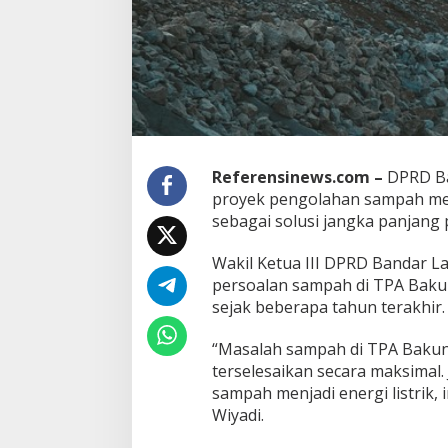
a
k
u
n
g
B
i
s
a
T
Referensinews.com –
DPRD Ba
e
proyek pengolahan sampah menj
r
sebagai solusi jangka panjan
a
t
a
Wakil Ketua III DPRD Bandar 
s
persoalan sampah di TPA Baku
i
sejak beberapa tahun terakhir.
,
D
“Masalah sampah di TPA Bakun
P
R
terselesaikan secara maksimal
D
sampah menjadi energi listrik, i
B
Wiyadi.
a
n