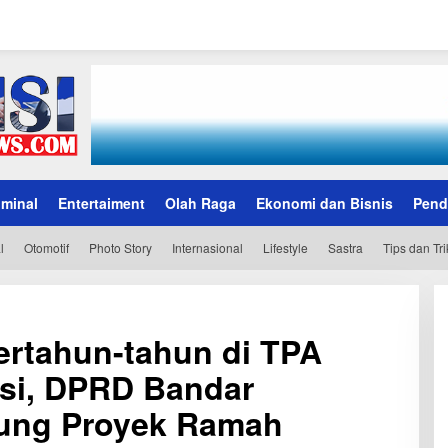
iminal
Entertaiment
Olah Raga
Ekonomi dan Bisnis
Pend
l
Otomotif
Photo Story
Internasional
Lifestyle
Sastra
Tips dan Tri
rtahun-tahun di TPA
asi, DPRD Bandar
ung Proyek Ramah