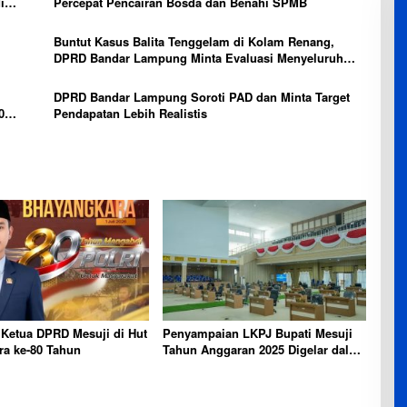
i
Percepat Pencairan Bosda dan Benahi SPMB
Buntut Kasus Balita Tenggelam di Kolam Renang,
DPRD Bandar Lampung Minta Evaluasi Menyeluruh
Hotel
DPRD Bandar Lampung Soroti PAD dan Minta Target
0
Pendapatan Lebih Realistis
 Ketua DPRD Mesuji di Hut
Penyampaian LKPJ Bupati Mesuji
ra ke-80 Tahun
Tahun Anggaran 2025 Digelar dalam
Rapat Paripurna DPRD