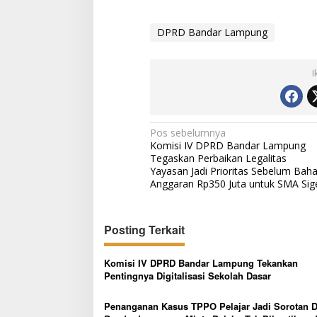
a
i
DPRD Bandar Lampung
E
k
o
n
I
o
m
i
N
Pos sebelumnya
Komisi IV DPRD Bandar Lampung
a
Tegaskan Perbaikan Legalitas
v
Yayasan Jadi Prioritas Sebelum Bah
Anggaran Rp350 Juta untuk SMA Sig
i
g
Posting Terkait
a
s
Komisi IV DPRD Bandar Lampung Tekankan
i
Pentingnya Digitalisasi Sekolah Dasar
p
Penanganan Kasus TPPO Pelajar Jadi Sorotan 
o