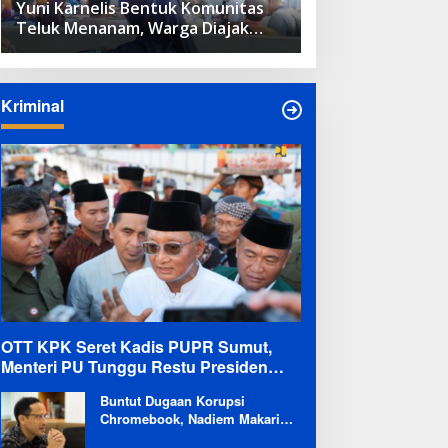
Yuni Karnelis Bentuk Komunitas
Teluk Menanam, Warga Diajak
Hidupkan Budaya Tanam
Kriminal
OTT KPK Seret Kadis PUPR Sumut,
Menteri PU Tunggu Restu Presiden
Terkait Kemungkinan Evaluasi Besar
Buntut Dugaan Korupsi
Chromebook, Nadiem Makarim
Dicekal Pergi ke Luar Negeri