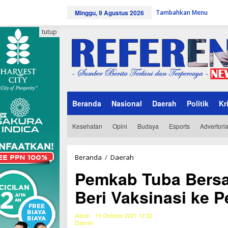
L
Minggu, 9 Agustus 2026
Tambahkan Menu
e
w
a
tutup
t
i
k
e
k
o
n
Beranda
Nasional
Daerah
Politik
Kr
t
e
n
Kesehatan
Opini
Budaya
Esports
Advertoria
Beranda
/
Daerah
P
e
Pemkab Tuba Bersa
m
k
Beri Vaksinasi ke P
a
b
T
Admin
15 Oktober 2021 13:32
u
Daerah