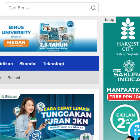
tutup
idikan
Skandal
Teknologi
k
Rohani