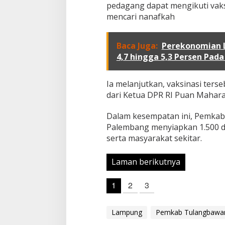
B
pedagang dapat mengikuti vaks
e
mencari nanafkah
r
i
V
Baca Juga:
Perekonomian 
a
4,7 hingga 5,3 Persen Pad
k
s
i
Ia melanjutkan, vaksinasi ters
n
dari Ketua DPR RI Puan Maharan
a
s
i
Dalam kesempatan ini, Pemkab
k
Palembang menyiapkan 1.500 d
e
serta masyarakat sekitar.
P
e
d
Laman berikutnya
a
g
1
2
3
a
n
g
P
Lampung
Pemkab Tulangbawa
a