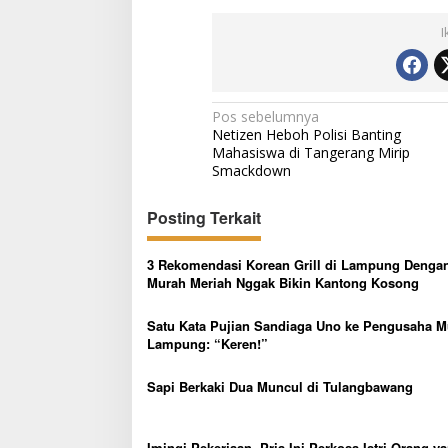
s
a
I
r
U
n
i
N
Pos sebelumnya
t
Netizen Heboh Polisi Banting
I
a
Mahasiswa di Tangerang Mirip
I
v
Smackdown
i
Posting Terkait
g
a
3 Rekomendasi Korean Grill di Lampung Denga
s
Murah Meriah Nggak Bikin Kantong Kosong
i
Satu Kata Pujian Sandiaga Uno ke Pengusaha 
p
Lampung: “Keren!”
o
Sapi Berkaki Dua Muncul di Tulangbawang
s
Imingi Pekerjaan, Pria Ini Perkosa Istri Orang ya