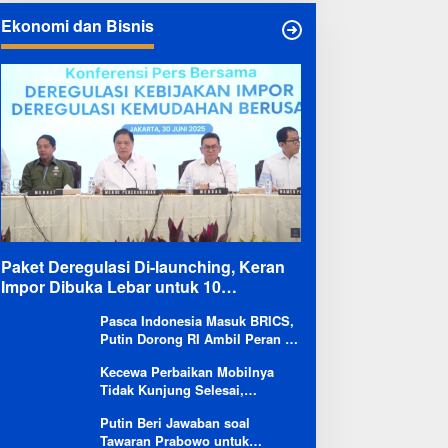
Ekonomi dan Bisnis
Paket Deregulasi Di-launching, Keran
Impor Dibuka Lebar untuk 10
Komoditas
Pasca Indonesia Masuk BRICS,
Putin Dorong RI Ambil Peran di
Forum Ekonomi Besutannya
Kecewa Perbaikan Mobilnya
Tidak Kunjung Selesai,
Pengguna Ioniq 5 Kritik
Putin Beri Jawaban soal
Hyundai: Gencar Promosi tapi
Tawaran Prabowo untuk
Buruk Layanan After-Sales