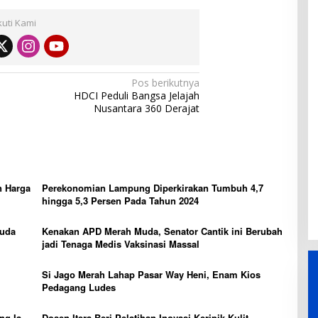
kuti Kami
Pos berikutnya
HDCI Peduli Bangsa Jelajah
Nusantara 360 Derajat
n Harga
Perekonomian Lampung Diperkirakan Tumbuh 4,7
hingga 5,3 Persen Pada Tahun 2024
Muda
Kenakan APD Merah Muda, Senator Cantik ini Berubah
jadi Tenaga Medis Vaksinasi Massal
Si Jago Merah Lahap Pasar Way Heni, Enam Kios
Pedagang Ludes
ng Ia
Dosen Itera Beri Pelatihan Inovasi Keripik Kulit