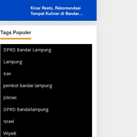
Menambah Jumlah
Kinar Resto, Rekomendasi
Penerbangan Langsung Rusia-
Tempat Kuliner di Bandar
Indonesia
Lampung Bersama Keluarga
dan Orang Tersayang
Tags Populer
DPRD Bandar Lampung
Lampung
Iran
pemkot bandar lampung
Jokowi
DPRD Bandarlampung
Israel
Wiyadi