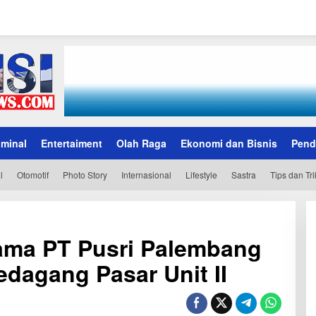
iminal
Entertaiment
Olah Raga
Ekonomi dan Bisnis
Pend
l
Otomotif
Photo Story
Internasional
Lifestyle
Sastra
Tips dan Tri
ma PT Pusri Palembang
edagang Pasar Unit II