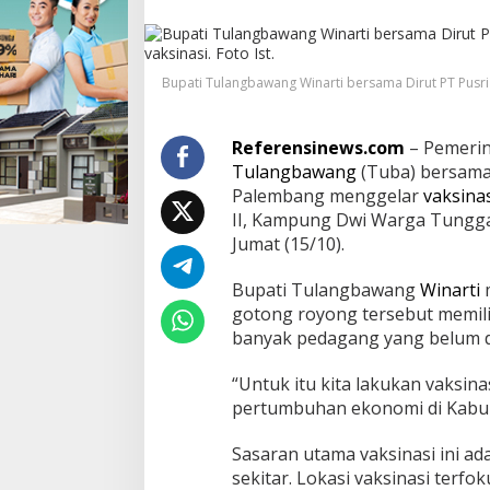
b
a
B
e
Bupati Tulangbawang Winarti bersama Dirut PT Pusri 
r
s
a
m
Referensinews.com
– Pemerin
a
Tulangbawang
(Tuba) bersama 
P
Palembang menggelar
vaksina
T
II, Kampung Dwi Warga Tungga
P
Jumat (15/10).
u
s
r
Bupati Tulangbawang
Winarti
m
i
gotong royong tersebut memilih
P
banyak pedagang yang belum di
a
l
e
“Untuk itu kita lakukan vaksinas
m
pertumbuhan ekonomi di Kabup
b
a
Sasaran utama vaksinasi ini a
n
sekitar. Lokasi vaksinasi terfo
g