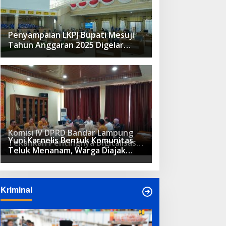
Penyampaian LKPJ Bupati Mesuji
Tahun Anggaran 2025 Digelar
dalam Rapat Paripurna DPRD
Komisi IV DPRD Bandar Lampung
Yuni Karnelis Bentuk Komunitas
Tekankan Pentingnya Digitalisasi
Teluk Menanam, Warga Diajak
Sekolah Dasar
Hidupkan Budaya Tanam
Kriminal