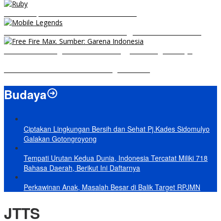
5 Hero Top Pick MPL Indonesia Season 8
8 Hero Midlaner Terbaik untuk Roaming, Sidelane Auto Aman!
Free Fire Max Segera Rilis! Catat Tanggal Pra-Registrasinya
Build Natalia Tersakit di Mobile Legends 2021
Budaya
Ciptakan Lingkungan Bersih dan Sehat Pj.Kades Sidomulyo
Galakan Gotongroyong
Tempati Urutan Kedua Dunia, Indonesia Tercatat Miliki 718
Bahasa Daerah, Berikut Ini Daftarnya
Perkawinan Anak, Masalah Besar di Balik Target RPJMN
JTTS