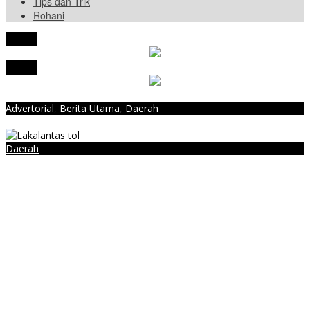
Tips dan Trik
Rohani
tutup
tutup
Advertorial
,
Berita Utama
,
Daerah
Fix, Tarif Baru Tol Bakter Berlaku 29 Agustus
Daerah
Lakalantas Maut di JTTS, 3 Tewas 6 Luka-luka
Menpan-RB Tegaskan WFA bagi ASN Hanya Opsional, Bukan
Kewajiban
Presiden Prabowo Resmi Mulai Proyek Raksasa Baterai Kendaraan
Listrik Senilai Rp95,5 Triliun
Laporkan 212 Merek Beras yang Diklaim Bermasalah, Mentan
Amran Klaim Sudah Telepon Kapolri dan Jaksa Agung