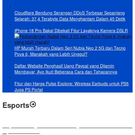
Cloudflare Bendung Serangan DDoS Terbesar Sepanjang
Sejarah: 37,4 Terabyte Data Menghantam Dalam 45 Detik
iPhone 18 Pro Bakal Dibekali Fitur Layaknya Kamera DSLR
HP Murah Terbaru Dalam Seri Nubia Neo 2 5G dan Tecno
Pova 6, Manakah yang Lebih Unggul?
Daftar Website Penghasil Uang Paypal yang Dijamin
Membayar, Ayo Ikuti Beberapa Cara dan Tahapannya
Fitur dan Harga Pulse Explore: Wireless Earbuds untuk PS5
Juga PS Portal
Esports
RRQ vs EVOS Legends: Berikut Ini Rangkuman El Clasico di MPL ID
Sejak Awal Dimulai