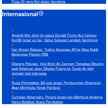
Pulau RI yang Kini dalam Sengketa
Internasional
1
Amarah Kim Jong Un pasca Donald Trump Ikut Campur
Konflik Israel vs Iran, Sebut Sebagai Langkah Sembrono
2
Iran Ancam Balasan, Tuding Serangan AS ke Situs Nuklir
Melanggar Piagam PBB
3
Dilarang Petugas, Viral Botol Air Zamzam Terpaksa Dibuang
saat Ketahuan akan Dibawa Pulang ke Tanah Air oleh
Jemaah Haji Indonesia
4
Rusia Peringatkan AS juga Israel: Pembunuhan Khamenei
Akan Membuka ‘Kotak Pandora’
5
Curhatan Netanyahu, Perang Israel-Iran Membuat Anaknya
Harus Batalkan Acara Pernikahan