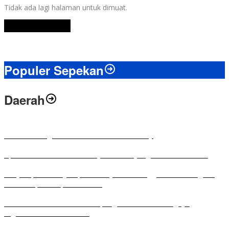
Tidak ada lagi halaman untuk dimuat.
Lihat Selengkapnya
Populer Sepekan
Daerah
Antusias Warga di Reses Ketua DPRD Mesuji
Apresiasi Ketua DPRD Mesuji di Hut Bayangkara ke-80 Tahun
Penyampaian LKPJ Bupati Mesuji Tahun Anggaran 2025 Digelar
dalam Rapat Paripurna DPRD
Komisi IV DPRD Bandar Lampung Tekankan Pentingnya
Digitalisasi Sekolah Dasar