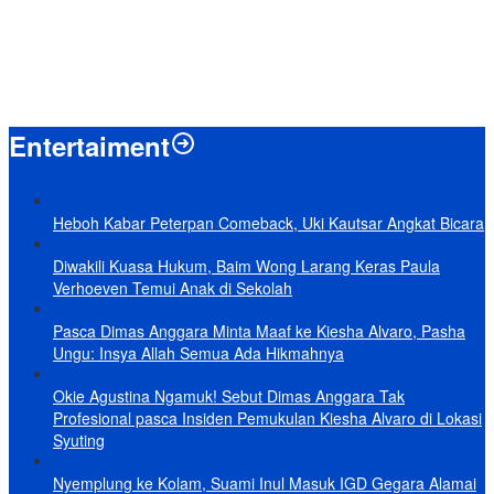
Terungkap, Ternyata Ini Alasan Basarnas Evakuasi Juliana Marins
Tanpa Helikopter
Baru KelarPolemik 4 Pulau Sumut-Aceh, Muncul Klaim 43 Pulau RI
yang Kini dalam Sengketa
Entertaiment
Heboh Kabar Peterpan Comeback, Uki Kautsar Angkat Bicara
Diwakili Kuasa Hukum, Baim Wong Larang Keras Paula
Verhoeven Temui Anak di Sekolah
Pasca Dimas Anggara Minta Maaf ke Kiesha Alvaro, Pasha
Ungu: Insya Allah Semua Ada Hikmahnya
Okie Agustina Ngamuk! Sebut Dimas Anggara Tak
Profesional pasca Insiden Pemukulan Kiesha Alvaro di Lokasi
Syuting
Nyemplung ke Kolam, Suami Inul Masuk IGD Gegara Alamai