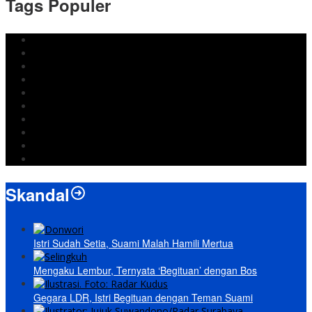
Tags Populer
DPRD Bandar Lampung
Lampung
Iran
pemkot bandar lampung
Jokowi
DPRD Bandarlampung
Israel
Wiyadi
Prabowo
paripurna
Skandal
Istri Sudah Setia, Suami Malah Hamili Mertua
Mengaku Lembur, Ternyata ‘Begituan’ dengan Bos
Gegara LDR, Istri Begituan dengan Teman Suami