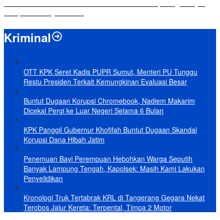
Yuni Karnelis Bentuk Komunitas Teluk Menanam, Warga Diajak
Hidupkan Budaya Tanam
Kriminal
OTT KPK Seret Kadis PUPR Sumut, Menteri PU Tunggu
Restu Presiden Terkait Kemungkinan Evaluasi Besar
Buntut Dugaan Korupsi Chromebook, Nadiem Makarim
Dicekal Pergi ke Luar Negeri Selama 6 Bulan
KPK Panggil Gubernur Khofifah Buntut Dugaan Skandal
Korupsi Dana Hibah Jatim
Penemuan Bayi Perempuan Hebohkan Warga Seputih
Banyak Lampung Tengah, Kapolsek: Masih Kami Lakukan
Penyelidikan
Kronologi Truk Tertabrak KRL di Tangerang Gegara Nekat
Terobos Jalur Kereta: Terpental, Timpa 2 Motor