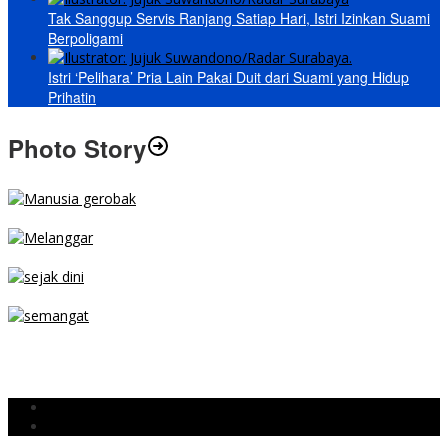
Tak Sanggup Servis Ranjang Satiap Hari, Istri Izinkan Suami
Berpoligami
Istri ‘Pelihara’ Pria Lain Pakai Duit dari Suami yang Hidup
Prihatin
Photo Story
MENGIBA
PARKIR SEMBARANG
SEJAK DINI
TETAP SEMANGAT
BERJIBAKU
Populer
Komentar