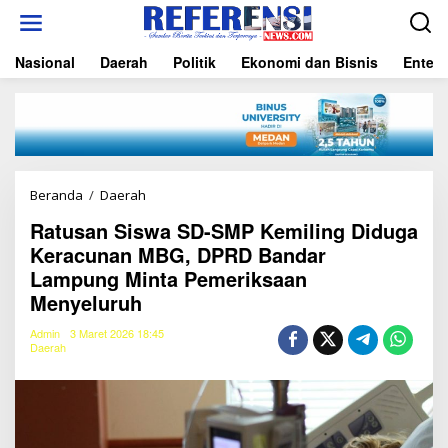
L
e
w
Nasional
Daerah
Politik
Ekonomi dan Bisnis
Entert
a
t
i
k
e
k
o
n
Beranda
/
Daerah
R
t
a
e
Ratusan Siswa SD-SMP Kemiling Diduga
t
n
Keracunan MBG, DPRD Bandar
u
s
Lampung Minta Pemeriksaan
a
Menyeluruh
n
S
Admin
3 Maret 2026 18:45
i
Daerah
s
w
a
S
D
-