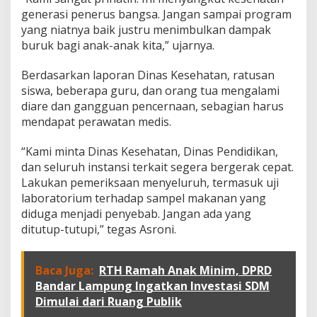
a
generasi penerus bangsa. Jangan sampai program
n
M
yang niatnya baik justru menimbulkan dampak
B
buruk bagi anak-anak kita,” ujarnya.
G
,
Berdasarkan laporan Dinas Kesehatan, ratusan
D
siswa, beberapa guru, dan orang tua mengalami
P
R
diare dan gangguan pencernaan, sebagian harus
D
mendapat perawatan medis.
B
a
“Kami minta Dinas Kesehatan, Dinas Pendidikan,
n
dan seluruh instansi terkait segera bergerak cepat.
d
a
Lakukan pemeriksaan menyeluruh, termasuk uji
r
laboratorium terhadap sampel makanan yang
L
diduga menjadi penyebab. Jangan ada yang
a
ditutup-tutupi,” tegas Asroni.
m
p
u
n
Baca Juga:
RTH Ramah Anak Minim, DPRD
g
Bandar Lampung Ingatkan Investasi SDM
M
Dimulai dari Ruang Publik
i