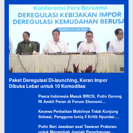
Paket Deregulasi Di-launching, Keran Impor
Dibuka Lebar untuk 10 Komoditas
Pasca Indonesia Masuk BRICS, Putin Dorong
RI Ambil Peran di Forum Ekonomi
Besutannya
Kecewa Perbaikan Mobilnya Tidak Kunjung
Selesai, Pengguna Ioniq 5 Kritik Hyundai:
Gencar Promosi tapi Buruk Layanan After-
Putin Beri Jawaban soal Tawaran Prabowo
Sales
untuk Menambah Jumlah Penerbangan