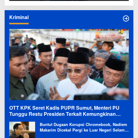
Kriminal
OTT KPK Seret Kadis PUPR Sumut, Menteri PU
Tunggu Restu Presiden Terkait Kemungkinan
Evaluasi Besar
Buntut Dugaan Korupsi Chromebook, Nadiem
Makarim Dicekal Pergi ke Luar Negeri Selama
6 Bulan