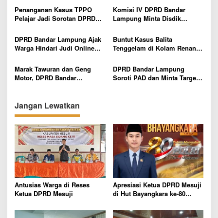
p
Sekolah Dasar
Budaya Tanam
Penanganan Kasus TPPO
Komisi IV DPRD Bandar
Pelajar Jadi Sorotan DPRD
Lampung Minta Disdik
o
Bandar Lampung, Minta
Percepat Pencairan Bosda
s
Pelaku Tak Dihentikan di
dan Benahi SPMB
DPRD Bandar Lampung Ajak
Buntut Kasus Balita
Tersangka Awal
Warga Hindari Judi Online
Tenggelam di Kolam Renang,
dan Pinjaman Ilegal
DPRD Bandar Lampung Minta
Evaluasi Menyeluruh Hotel
Marak Tawuran dan Geng
DPRD Bandar Lampung
Motor, DPRD Bandar
Soroti PAD dan Minta Target
Lampung Imbau Pelajar Tak
Pendapatan Lebih Realistis
Keluar Lewat Jam 10 Malam
Jangan Lewatkan
Antusias Warga di Reses
Apresiasi Ketua DPRD Mesuji
Ketua DPRD Mesuji
di Hut Bayangkara ke-80
Tahun