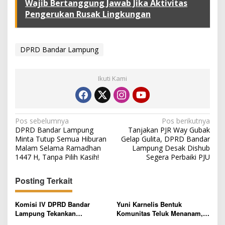
Wajib Bertanggung Jawab Jika Aktivitas
Pengerukan Rusak Lingkungan
DPRD Bandar Lampung
Ikuti Kami
N
Pos sebelumnya
Pos berikutnya
DPRD Bandar Lampung
Tanjakan PJR Way Gubak
a
Minta Tutup Semua Hiburan
Gelap Gulita, DPRD Bandar
v
Malam Selama Ramadhan
Lampung Desak Dishub
1447 H, Tanpa Pilih Kasih!
Segera Perbaiki PJU
i
g
Posting Terkait
a
s
Komisi IV DPRD Bandar
Yuni Karnelis Bentuk
Lampung Tekankan
Komunitas Teluk Menanam,
i
Pentingnya Digitalisasi
Warga Diajak Hidupkan