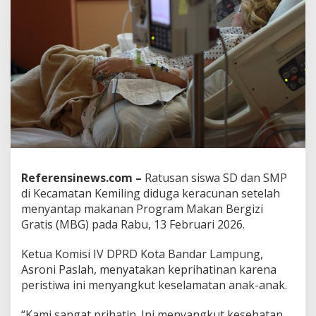
S
M
P
K
e
m
i
l
i
n
g
D
i
Referensinews.com –
Ratusan siswa SD dan SMP
d
u
di Kecamatan Kemiling diduga keracunan setelah
g
menyantap makanan Program Makan Bergizi
a
Gratis (MBG) pada Rabu, 13 Februari 2026.
K
e
Ketua Komisi IV DPRD Kota Bandar Lampung,
r
a
Asroni Paslah, menyatakan keprihatinan karena
c
peristiwa ini menyangkut keselamatan anak-anak.
u
n
“Kami sangat prihatin. Ini menyangkut kesehatan