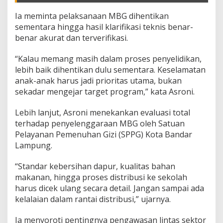
n
t
Ia meminta pelaksanaan MBG dihentikan
a
sementara hingga hasil klarifikasi teknis benar-
P
benar akurat dan terverifikasi.
e
m
e
“Kalau memang masih dalam proses penyelidikan,
r
lebih baik dihentikan dulu sementara. Keselamatan
i
anak-anak harus jadi prioritas utama, bukan
k
sekadar mengejar target program,” kata Asroni.
s
a
a
Lebih lanjut, Asroni menekankan evaluasi total
n
terhadap penyelenggaraan MBG oleh Satuan
M
Pelayanan Pemenuhan Gizi (SPPG) Kota Bandar
e
Lampung.
n
y
e
“Standar kebersihan dapur, kualitas bahan
l
makanan, hingga proses distribusi ke sekolah
u
harus dicek ulang secara detail. Jangan sampai ada
r
kelalaian dalam rantai distribusi,” ujarnya.
u
h
Ia menyoroti pentingnya pengawasan lintas sektor