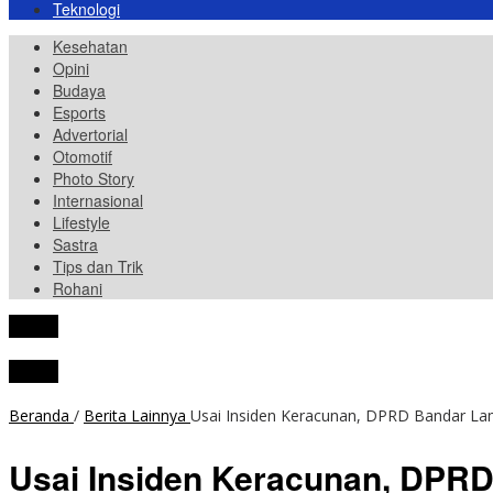
Teknologi
Kesehatan
Opini
Budaya
Esports
Advertorial
Otomotif
Photo Story
Internasional
Lifestyle
Sastra
Tips dan Trik
Rohani
tutup
tutup
Beranda
/
Berita Lainnya
Usai Insiden Keracunan, DPRD Bandar Lam
Usai Insiden Keracunan, DPR