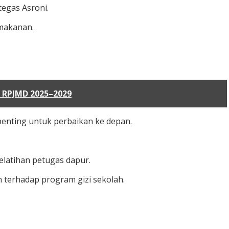
tegas Asroni.
 makanan.
 RPJMD 2025–2029
penting untuk perbaikan ke depan.
elatihan petugas dapur.
 terhadap program gizi sekolah.