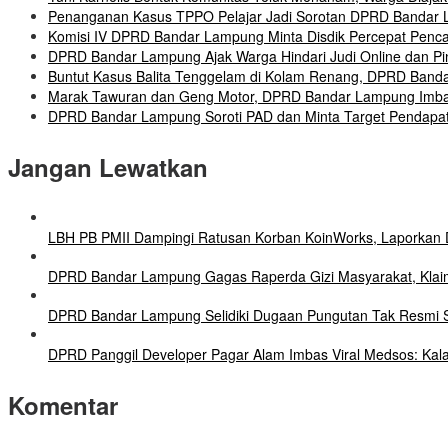
Penanganan Kasus TPPO Pelajar Jadi Sorotan DPRD Bandar La
Komisi IV DPRD Bandar Lampung Minta Disdik Percepat Penc
DPRD Bandar Lampung Ajak Warga Hindari Judi Online dan Pin
Buntut Kasus Balita Tenggelam di Kolam Renang, DPRD Banda
Marak Tawuran dan Geng Motor, DPRD Bandar Lampung Imbau
DPRD Bandar Lampung Soroti PAD dan Minta Target Pendapata
Jangan Lewatkan
LBH PB PMII Dampingi Ratusan Korban KoinWorks, Laporkan 
DPRD Bandar Lampung Gagas Raperda Gizi Masyarakat, Klaim 
DPRD Bandar Lampung Selidiki Dugaan Pungutan Tak Resmi S
DPRD Panggil Developer Pagar Alam Imbas Viral Medsos: Kal
Komentar