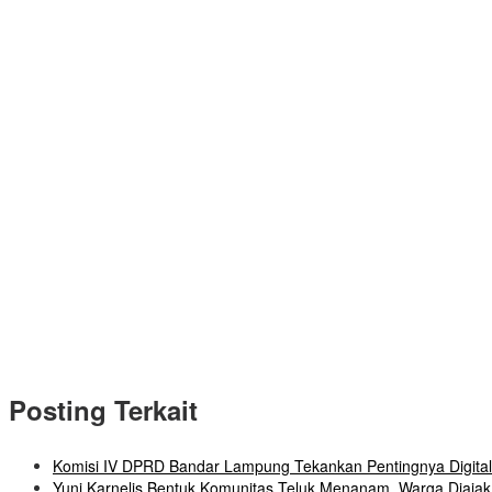
Posting Terkait
Komisi IV DPRD Bandar Lampung Tekankan Pentingnya Digital
Yuni Karnelis Bentuk Komunitas Teluk Menanam, Warga Diaj