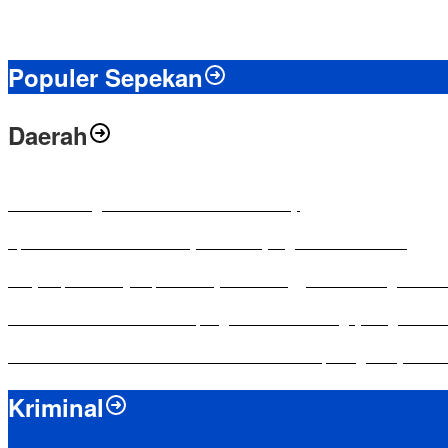
Populer Sepekan
Daerah
Antusias Warga di Reses Ketua DPRD Mesuji
Apresiasi Ketua DPRD Mesuji di Hut Bayangkara ke-80 Tahun
Penyampaian LKPJ Bupati Mesuji Tahun Anggaran 2025 Digelar da
Komisi IV DPRD Bandar Lampung Tekankan Pentingnya Digitalisasi
Yuni Karnelis Bentuk Komunitas Teluk Menanam, Warga Diajak Hi
Kriminal