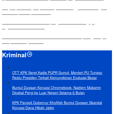
Penyampaian LKPJ Bupati Mesuji Tahun Anggaran 2025 Digelar
dalam Rapat Paripurna DPRD
Komisi IV DPRD Bandar Lampung Tekankan Pentingnya
Digitalisasi Sekolah Dasar
Yuni Karnelis Bentuk Komunitas Teluk Menanam, Warga Diajak
Hidupkan Budaya Tanam
Kriminal
OTT KPK Seret Kadis PUPR Sumut, Menteri PU Tunggu
Restu Presiden Terkait Kemungkinan Evaluasi Besar
Buntut Dugaan Korupsi Chromebook, Nadiem Makarim
Dicekal Pergi ke Luar Negeri Selama 6 Bulan
KPK Panggil Gubernur Khofifah Buntut Dugaan Skandal
Korupsi Dana Hibah Jatim