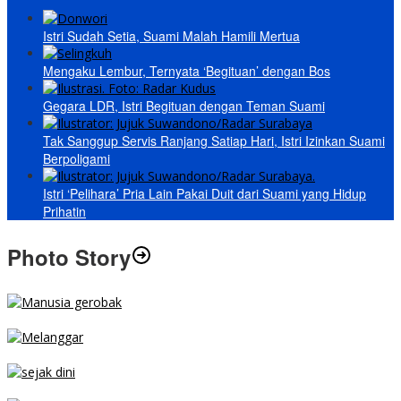
Istri Sudah Setia, Suami Malah Hamili Mertua
Mengaku Lembur, Ternyata ‘Begituan’ dengan Bos
Gegara LDR, Istri Begituan dengan Teman Suami
Tak Sanggup Servis Ranjang Satiap Hari, Istri Izinkan Suami
Berpoligami
Istri ‘Pelihara’ Pria Lain Pakai Duit dari Suami yang Hidup
Prihatin
Photo Story
MENGIBA
PARKIR SEMBARANG
SEJAK DINI