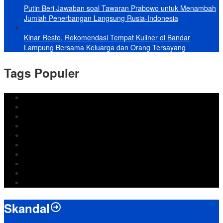
Putin Beri Jawaban soal Tawaran Prabowo untuk Menambah
Jumlah Penerbangan Langsung Rusia-Indonesia
Kinar Resto, Rekomendasi Tempat Kuliner di Bandar
Lampung Bersama Keluarga dan Orang Tersayang
Tags Populer
DPRD Bandar Lampung
Lampung
Iran
pemkot bandar lampung
Jokowi
DPRD Bandarlampung
Israel
Wiyadi
Prabowo
paripurna
Skandal