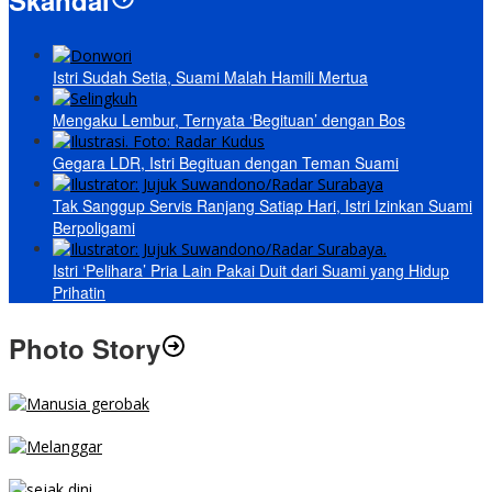
Skandal
Istri Sudah Setia, Suami Malah Hamili Mertua
Mengaku Lembur, Ternyata ‘Begituan’ dengan Bos
Gegara LDR, Istri Begituan dengan Teman Suami
Tak Sanggup Servis Ranjang Satiap Hari, Istri Izinkan Suami
Berpoligami
Istri ‘Pelihara’ Pria Lain Pakai Duit dari Suami yang Hidup
Prihatin
Photo Story
MENGIBA
PARKIR SEMBARANG