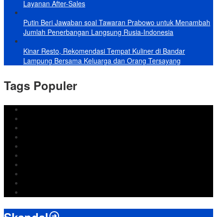
Layanan After-Sales
Putin Beri Jawaban soal Tawaran Prabowo untuk Menambah
Jumlah Penerbangan Langsung Rusia-Indonesia
Kinar Resto, Rekomendasi Tempat Kuliner di Bandar
Lampung Bersama Keluarga dan Orang Tersayang
Tags Populer
DPRD Bandar Lampung
Lampung
Iran
pemkot bandar lampung
Jokowi
DPRD Bandarlampung
Israel
Wiyadi
Prabowo
paripurna