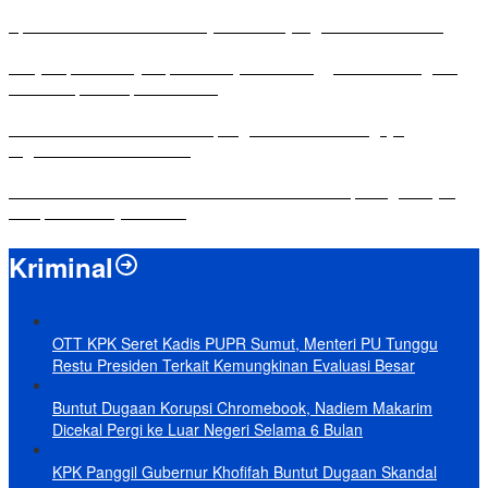
Apresiasi Ketua DPRD Mesuji di Hut Bayangkara ke-80 Tahun
Penyampaian LKPJ Bupati Mesuji Tahun Anggaran 2025 Digelar
dalam Rapat Paripurna DPRD
Komisi IV DPRD Bandar Lampung Tekankan Pentingnya
Digitalisasi Sekolah Dasar
Yuni Karnelis Bentuk Komunitas Teluk Menanam, Warga Diajak
Hidupkan Budaya Tanam
Kriminal
OTT KPK Seret Kadis PUPR Sumut, Menteri PU Tunggu
Restu Presiden Terkait Kemungkinan Evaluasi Besar
Buntut Dugaan Korupsi Chromebook, Nadiem Makarim
Dicekal Pergi ke Luar Negeri Selama 6 Bulan
KPK Panggil Gubernur Khofifah Buntut Dugaan Skandal