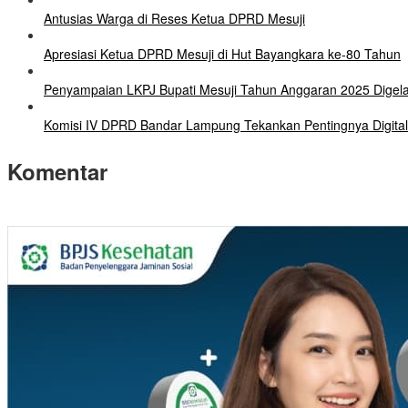
Antusias Warga di Reses Ketua DPRD Mesuji
Apresiasi Ketua DPRD Mesuji di Hut Bayangkara ke-80 Tahun
Penyampaian LKPJ Bupati Mesuji Tahun Anggaran 2025 Digel
Komisi IV DPRD Bandar Lampung Tekankan Pentingnya Digital
Komentar