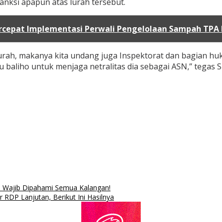
nksi apapun atas lurah tersebut.
cepat Implementasi Perwali Pengelolaan Sampah TPA
hak lurah, makanya kita undang juga Inspektorat dan bagi
baliho untuk menjaga netralitas dia sebagai ASN,” tegas S
a Wajib Dipahami Semua Kalangan!
P Lanjutan, Berikut Ini Hasilnya