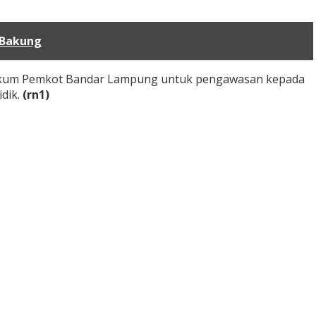
 Bakung
an hukum Pemkot Bandar Lampung untuk pengawasan kepada
idik.
(rn1)