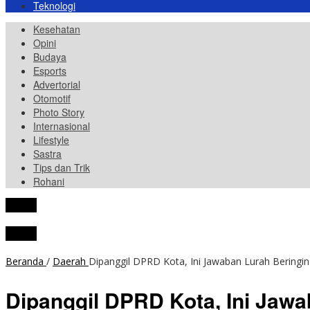
Teknologi
Kesehatan
Opini
Budaya
Esports
Advertorial
Otomotif
Photo Story
Internasional
Lifestyle
Sastra
Tips dan Trik
Rohani
tutup
tutup
Beranda
/
Daerah
Dipanggil DPRD Kota, Ini Jawaban Lurah Beringi
Dipanggil DPRD Kota, Ini Jawa