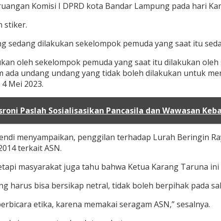
ruangan Komisi I DPRD kota Bandar Lampung pada hari Kami
 stiker.
g sedang dilakukan sekelompok pemuda yang saat itu sed
kukan oleh sekelompok pemuda yang saat itu dilakukan ol
aham ada undang undang yang tidak boleh dilakukan untuk me
4 Mei 2023.
roni Paslah Sosialisasikan Pancasila dan Wawasan Keb
ndi menyampaikan, penggilan terhadap Lurah Beringin Raya
014 terkait ASN.
tapi masyarakat juga tahu bahwa Ketua Karang Taruna ini ak
 harus bisa bersikap netral, tidak boleh berpihak pada sal
 berbicara etika, karena memakai seragam ASN,” sesalnya.