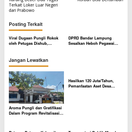
i
Terkait Loker Luar Negeri
g
dari Prabowo
a
Posting Terkait
s
i
Viral Dugaan Pungli Rokok
DPRD Bandar Lampung
p
oleh Petugas Dishub,
Sesalkan Heboh Pegawai
Gubernur Pramono Anung
Disnaker Diduga Jadi Oknum
o
Desak Pemeriksaan Internal
Koordinator Parkir Liar
Jangan Lewatkan
s
Hasilkan 120 Juta/Tahun,
Pemanfaatan Aset Desa
Sumber Makmur Mesuji Sarat
Korupsi?
Aroma Pungli dan Gratifikasi
Dalam Program Revitalisasi
Sekolah di Mesuji Mencuat