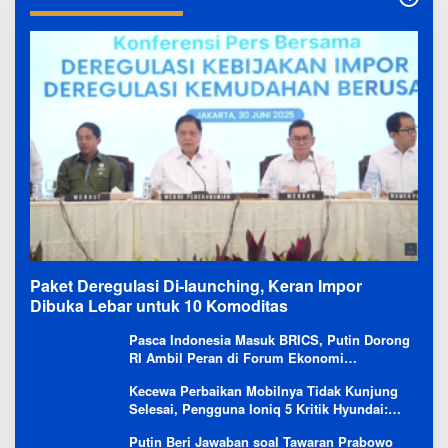
Paket Deregulasi Di-launching, Keran Impor
Dibuka Lebar untuk 10 Komoditas
Pasca Indonesia Masuk BRICS, Putin Dorong
RI Ambil Peran di Forum Ekonomi
Besutannya
Kecewa Perbaikan Mobilnya Tidak Kunjung
Selesai, Pengguna Ioniq 5 Kritik Hyundai:
Gencar Promosi tapi Buruk Layanan After-
Putin Beri Jawaban soal Tawaran Prabowo
Sales