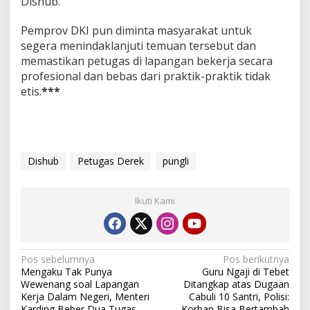
Dishub.
i
k
a
Pemprov DKI pun diminta masyarakat untuk
n
segera menindaklanjuti temuan tersebut dan
memastikan petugas di lapangan bekerja secara
profesional dan bebas dari praktik-praktik tidak
etis.
***
Dishub
Petugas Derek
pungli
Ikuti Kami
N
Pos sebelumnya
Pos berikutnya
Mengaku Tak Punya
Guru Ngaji di Tebet
a
Wewenang soal Lapangan
Ditangkap atas Dugaan
v
Kerja Dalam Negeri, Menteri
Cabuli 10 Santri, Polisi:
Karding Beber Dua Tugas
Korban Bisa Bertambah