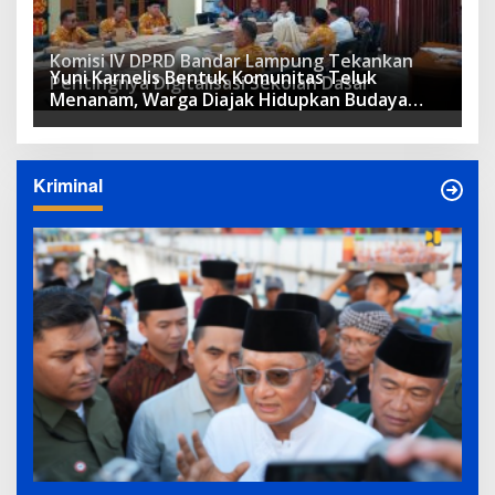
Komisi IV DPRD Bandar Lampung Tekankan
Yuni Karnelis Bentuk Komunitas Teluk
Pentingnya Digitalisasi Sekolah Dasar
Menanam, Warga Diajak Hidupkan Budaya
Tanam
Kriminal