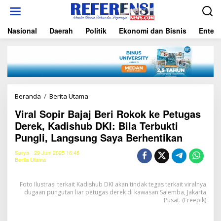
L
e
w
Nasional
Daerah
Politik
Ekonomi dan Bisnis
Entert
a
t
i
k
e
k
o
n
Beranda
/
Berita Utama
V
t
i
e
Viral Sopir Bajaj Beri Rokok ke Petugas
r
n
Derek, Kadishub DKI: Bila Terbukti
a
l
Pungli, Langsung Saya Berhentikan
S
o
Surya
29 Juni 2025 16:48
p
Berita Utama
i
r
Foto Ilustrasi terkait Kadishub DKI akan tindak tegas terkait viralnya
B
dugaan pungutan liar petugas derek di kawasan Salemba, Jakarta
a
Pusat. (Freepik)
j
a
j