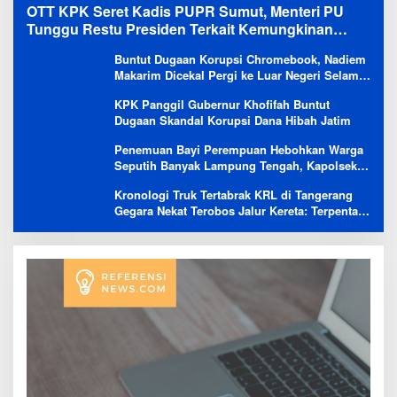
OTT KPK Seret Kadis PUPR Sumut, Menteri PU
Tunggu Restu Presiden Terkait Kemungkinan
Evaluasi Besar
Buntut Dugaan Korupsi Chromebook, Nadiem
Makarim Dicekal Pergi ke Luar Negeri Selama
6 Bulan
KPK Panggil Gubernur Khofifah Buntut
Dugaan Skandal Korupsi Dana Hibah Jatim
Penemuan Bayi Perempuan Hebohkan Warga
Seputih Banyak Lampung Tengah, Kapolsek:
Masih Kami Lakukan Penyelidikan
Kronologi Truk Tertabrak KRL di Tangerang
Gegara Nekat Terobos Jalur Kereta: Terpental,
Timpa 2 Motor