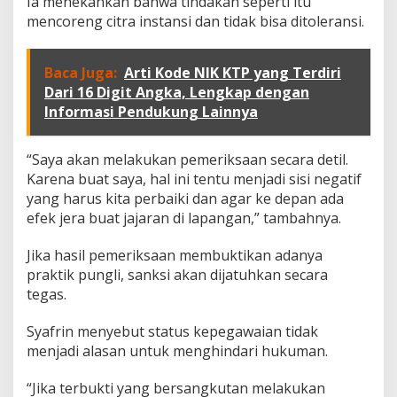
Ia menekankan bahwa tindakan seperti itu
K
a
mencoreng citra instansi dan tidak bisa ditoleransi.
d
i
s
Baca Juga:
Arti Kode NIK KTP yang Terdiri
h
Dari 16 Digit Angka, Lengkap dengan
u
Informasi Pendukung Lainnya
b
D
K
“Saya akan melakukan pemeriksaan secara detil.
I
:
Karena buat saya, hal ini tentu menjadi sisi negatif
B
yang harus kita perbaiki dan agar ke depan ada
i
efek jera buat jajaran di lapangan,” tambahnya.
l
a
Jika hasil pemeriksaan membuktikan adanya
T
e
praktik pungli, sanksi akan dijatuhkan secara
r
tegas.
b
u
Syafrin menyebut status kepegawaian tidak
k
menjadi alasan untuk menghindari hukuman.
t
i
P
“Jika terbukti yang bersangkutan melakukan