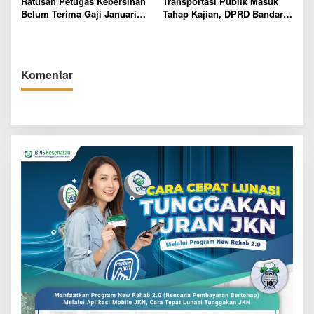
Ratusan Petugas Kebersihan
Transportasi Publik Masuk
Belum Terima Gaji Januari
Tahap Kajian, DPRD Bandar
2026, DPRD Bandar Lampung
Lampung Soroti Izin Angkot
Desak DLH dan Keuangan
dan Wacana BRT
Daerah Bertindak Cepat
Komentar