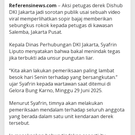
Referensinews.com
– Aksi petugas derek Dishub
B
e
DKI Jakarta jadi sorotan publik usai sebuah video
r
viral memperlihatkan sopir bajaj memberikan
i
sebungkus rokok kepada petugas di kawasan
R
Salemba, Jakarta Pusat.
o
k
o
Kepala Dinas Perhubungan DKI Jakarta, Syafrin
k
Liputo menyatakan bahwa bakal menindak tegas
k
jika terbukti ada unsur pungutan liar.
e
P
“Kita akan lakukan pemeriksaan paling lambat
e
t
besok hari Senin terhadap yang bersangkutan.”
u
ujar Syafrin kepada wartawan saat ditemui di
g
Gelora Bung Karno, Minggu 29 Juni 2025.
a
s
Menurut Syafrin, timnya akan melakukan
D
e
pemeriksaan mendalam terhadap seluruh anggota
r
yang berada dalam satu unit kendaraan derek
e
tersebut.
k
,