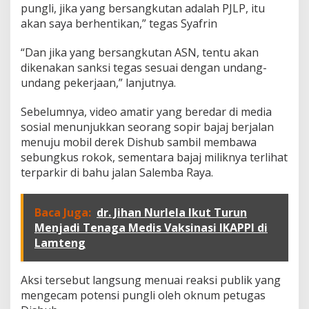
u
pungli, jika yang bersangkutan adalah PJLP, itu
n
akan saya berhentikan,” tegas Syafrin
g
l
“Dan jika yang bersangkutan ASN, tentu akan
i
,
dikenakan sanksi tegas sesuai dengan undang-
L
undang pekerjaan,” lanjutnya.
a
n
Sebelumnya, video amatir yang beredar di media
g
sosial menunjukkan seorang sopir bajaj berjalan
s
u
menuju mobil derek Dishub sambil membawa
n
sebungkus rokok, sementara bajaj miliknya terlihat
g
terparkir di bahu jalan Salemba Raya.
S
a
y
Baca Juga:
dr. Jihan Nurlela Ikut Turun
a
B
Menjadi Tenaga Medis Vaksinasi IKAPPI di
e
Lamteng
r
h
e
Aksi tersebut langsung menuai reaksi publik yang
n
mengecam potensi pungli oleh oknum petugas
t