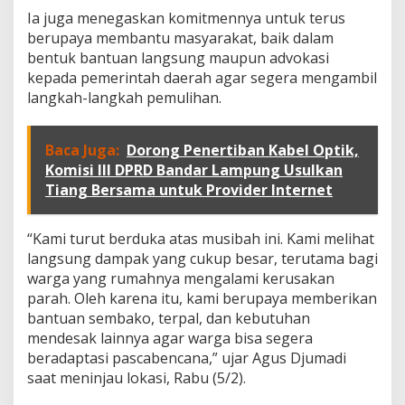
a
Ia juga menegaskan komitmennya untuk terus
u
S
berupaya membantu masyarakat, baik dalam
e
bentuk bantuan langsung maupun advokasi
k
kepada pemerintah daerah agar segera mengambil
a
langkah-langkah pemulihan.
l
i
g
u
Baca Juga:
Dorong Penertiban Kabel Optik,
s
Komisi III DPRD Bandar Lampung Usulkan
B
Tiang Bersama untuk Provider Internet
a
n
t
“Kami turut berduka atas musibah ini. Kami melihat
u
langsung dampak yang cukup besar, terutama bagi
W
warga yang rumahnya mengalami kerusakan
a
r
parah. Oleh karena itu, kami berupaya memberikan
g
bantuan sembako, terpal, dan kebutuhan
a
mendesak lainnya agar warga bisa segera
G
beradaptasi pascabencana,” ujar Agus Djumadi
u
n
saat meninjau lokasi, Rabu (5/2).
u