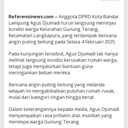
a
r
L
Referensinews.com –
Anggota DPRD Kota Bandar
a
Lampung Agus Djumadi turun langsung meninjau
m
kondisi warga Kelurahan Gunung Terang,
p
Kecamatan Langkapura, yang terdampak bencana
u
n
angin puting beliung pada Selasa 4 Februari 2025.
g
A
Pada kunjungan tersebut, Agus Djumadi tak hanya
g
melihat langsung kondisi kerusakan rumah warga,
u
tetapi juga menyalurkan bantuan guna
s
D
meringankan beban mereka.
j
u
Bencana angin puting beliung yang melanda
m
wilayah ini mengakibatkan puluhan rumah rusak,
a
mulai dari kategori ringan hingga berat.
d
i
T
Dalam keterangannya kepada media, Agus Djumadi
i
menyampaikan rasa prihatin atas musibah yang
n
menimpa warga Gunung Terang.
j