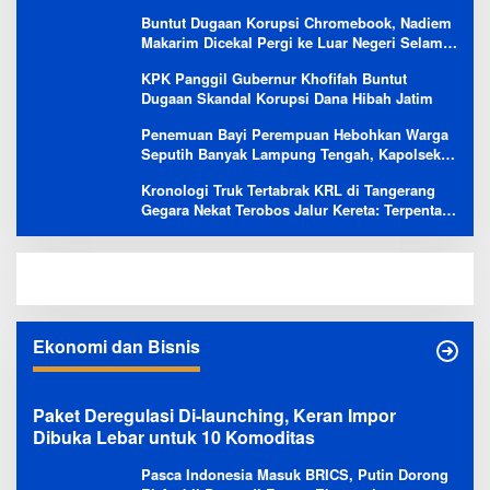
Evaluasi Besar
Buntut Dugaan Korupsi Chromebook, Nadiem
Makarim Dicekal Pergi ke Luar Negeri Selama
6 Bulan
KPK Panggil Gubernur Khofifah Buntut
Dugaan Skandal Korupsi Dana Hibah Jatim
Penemuan Bayi Perempuan Hebohkan Warga
Seputih Banyak Lampung Tengah, Kapolsek:
Masih Kami Lakukan Penyelidikan
Kronologi Truk Tertabrak KRL di Tangerang
Gegara Nekat Terobos Jalur Kereta: Terpental,
Timpa 2 Motor
Ekonomi dan Bisnis
Paket Deregulasi Di-launching, Keran Impor
Dibuka Lebar untuk 10 Komoditas
Pasca Indonesia Masuk BRICS, Putin Dorong