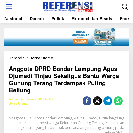
L
e
w
Nasional
Daerah
Politik
Ekonomi dan Bisnis
Entert
a
t
i
k
e
k
o
n
Beranda
/
Berita Utama
A
t
n
e
Anggota DPRD Bandar Lampung Agus
g
n
Djumadi Tinjau Sekaligus Bantu Warga
g
o
Gunung Terang Terdampak Puting
t
Beliung
a
D
Admin
4 Februari 2025 16:03
P
Berita Utama
R
D
B
Anggota DPRD Kota Bandar Lampung, Agus Djumadi, turun langsung
a
meninjau kondisi warga Kelurahan Gunung Terang, Kecamatan
n
Langkapura, yang terdampak bencana angin puting beliung pada
Selasa (4/2).
d