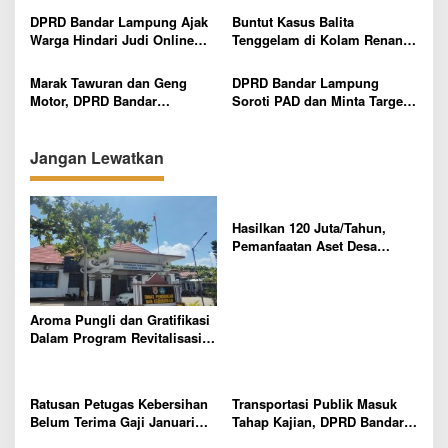
o
Pelaku Tak Dihentikan di
dan Benahi SPMB
DPRD Bandar Lampung Ajak
Buntut Kasus Balita
s
Tersangka Awal
Warga Hindari Judi Online
Tenggelam di Kolam Renang,
dan Pinjaman Ilegal
DPRD Bandar Lampung Minta
Evaluasi Menyeluruh Hotel
Marak Tawuran dan Geng
DPRD Bandar Lampung
Motor, DPRD Bandar
Soroti PAD dan Minta Target
Lampung Imbau Pelajar Tak
Pendapatan Lebih Realistis
Keluar Lewat Jam 10 Malam
Jangan Lewatkan
Hasilkan 120 Juta/Tahun,
Pemanfaatan Aset Desa
Sumber Makmur Mesuji Sarat
Korupsi?
Aroma Pungli dan Gratifikasi
Dalam Program Revitalisasi
Sekolah di Mesuji Mencuat
Ratusan Petugas Kebersihan
Transportasi Publik Masuk
Belum Terima Gaji Januari
Tahap Kajian, DPRD Bandar
2026, DPRD Bandar Lampung
Lampung Soroti Izin Angkot