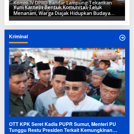
Komisi IV DPRD Bandar Lampung Tekankan
Yuni Karnelis Bentuk Komunitas Teluk
Pentingnya Digitalisasi Sekolah Dasar
Menanam, Warga Diajak Hidupkan Budaya
Tanam
Kriminal
OTT KPK Seret Kadis PUPR Sumut, Menteri PU
Tunggu Restu Presiden Terkait Kemungkinan