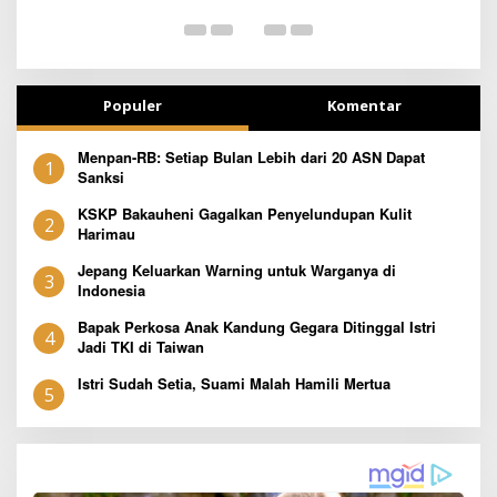
T
Populer
Komentar
Menpan-RB: Setiap Bulan Lebih dari 20 ASN Dapat
1
Sanksi
KSKP Bakauheni Gagalkan Penyelundupan Kulit
2
Harimau
Jepang Keluarkan Warning untuk Warganya di
3
Indonesia
Bapak Perkosa Anak Kandung Gegara Ditinggal Istri
4
Jadi TKI di Taiwan
Istri Sudah Setia, Suami Malah Hamili Mertua
5