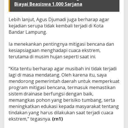
l
Biayai Beasiswa 1.000 Sarjana
i
u
n
Lebih lanjut, Agus Djumadi juga berharap agar
g
kejadian serupa tidak kembali terjadi di Kota
Bandar Lampung.
Ia menekankan pentingnya mitigasi bencana dan
kesiapsiagaan menghadapi cuaca ekstrem,
terutama di musim hujan seperti saat ini.
“Kita tentu berharap agar musibah ini tidak terjadi
lagi di masa mendatang. Oleh karena itu, saya
mendorong pemerintah daerah untuk memperkuat
program mitigasi bencana, termasuk memastikan
sistem drainase berfungsi dengan baik,
memangkas pohon yang berisiko tumbang, serta
meningkatkan edukasi kepada masyarakat tentang
tindakan yang harus dilakukan saat terjadi cuaca
ekstrem,” tegasnya.
(rn1)