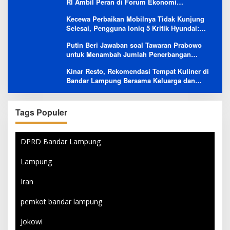
RI Ambil Peran di Forum Ekonomi
Besutannya
Kecewa Perbaikan Mobilnya Tidak Kunjung
Selesai, Pengguna Ioniq 5 Kritik Hyundai:
Gencar Promosi tapi Buruk Layanan After-
Putin Beri Jawaban soal Tawaran Prabowo
Sales
untuk Menambah Jumlah Penerbangan
Langsung Rusia-Indonesia
Kinar Resto, Rekomendasi Tempat Kuliner di
Bandar Lampung Bersama Keluarga dan
Orang Tersayang
Tags Populer
DPRD Bandar Lampung
Lampung
Iran
pemkot bandar lampung
Jokowi