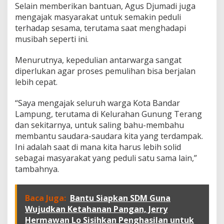
n
Selain memberikan bantuan, Agus Djumadi juga
g
mengajak masyarakat untuk semakin peduli
T
terhadap sesama, terutama saat menghadapi
e
r
musibah seperti ini.
a
n
Menurutnya, kepedulian antarwarga sangat
g
diperlukan agar proses pemulihan bisa berjalan
T
lebih cepat.
e
r
d
“Saya mengajak seluruh warga Kota Bandar
a
Lampung, terutama di Kelurahan Gunung Terang
m
dan sekitarnya, untuk saling bahu-membahu
p
membantu saudara-saudara kita yang terdampak.
a
k
Ini adalah saat di mana kita harus lebih solid
P
sebagai masyarakat yang peduli satu sama lain,”
u
tambahnya.
t
i
n
Baca Juga:
Bantu Siapkan SDM Guna
g
Wujudkan Ketahanan Pangan, Jerry
B
e
Hermawan Lo Sisihkan Penghasilan untuk