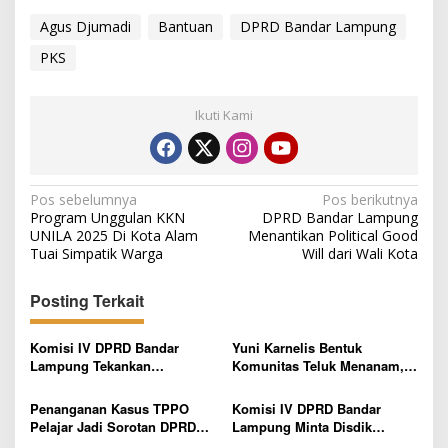
Agus Djumadi
Bantuan
DPRD Bandar Lampung
PKS
Ikuti Kami
N
Pos sebelumnya
Pos berikutnya
Program Unggulan KKN
DPRD Bandar Lampung
a
UNILA 2025 Di Kota Alam
Menantikan Political Good
v
Tuai Simpatik Warga
Will dari Wali Kota
i
Posting Terkait
g
a
Komisi IV DPRD Bandar
Yuni Karnelis Bentuk
s
Lampung Tekankan
Komunitas Teluk Menanam,
Pentingnya Digitalisasi
Warga Diajak Hidupkan
i
Sekolah Dasar
Budaya Tanam
Penanganan Kasus TPPO
Komisi IV DPRD Bandar
p
Pelajar Jadi Sorotan DPRD
Lampung Minta Disdik
Bandar Lampung, Minta
Percepat Pencairan Bosda