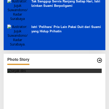
Tak Sanggup Servis Ranjang Satiap Hari, Istri
Izinkan Suami Berpoligami
Istri ‘Pelihara’ Pria Lain Pakai Duit dari Suami
yang Hidup Prihatin
Photo Story
SEJAK DINI