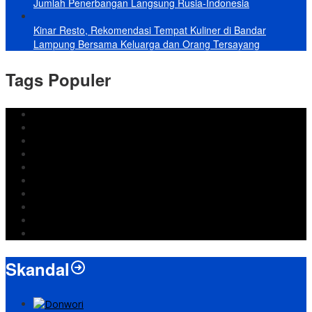
Jumlah Penerbangan Langsung Rusia-Indonesia
Kinar Resto, Rekomendasi Tempat Kuliner di Bandar
Lampung Bersama Keluarga dan Orang Tersayang
Tags Populer
DPRD Bandar Lampung
Lampung
Iran
pemkot bandar lampung
Jokowi
DPRD Bandarlampung
Israel
Wiyadi
Prabowo
paripurna
Skandal