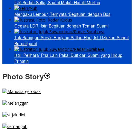
Istri Sudah Setia, Suami Malah Hamili Mertua
Mengaku Lembur, Ternyata ‘Begituan’ dengan Bos
Gegara LDR, Istri Begituan dengan Teman Suami
Tak Sanggup Servis Ranjang Satiap Hari, Istri Izinkan Suami
Berpoligami
Istri ‘Pelihara’ Pria Lain Pakai Duit dari Suami yang Hidup
Prihatin
Photo Story
MENGIBA
PARKIR SEMBARANG
SEJAK DINI
TETAP SEMANGAT