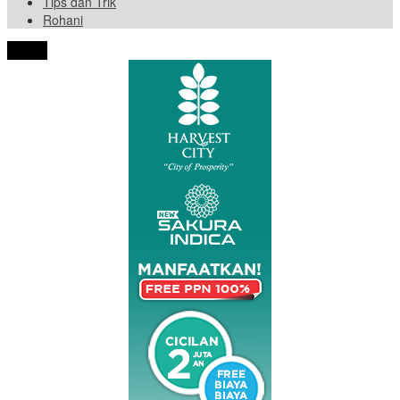
Tips dan Trik
Rohani
tutup