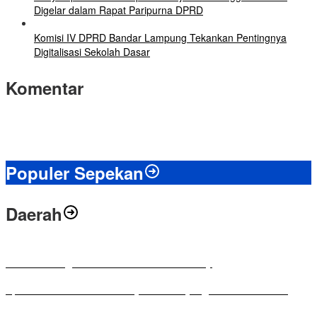
Digelar dalam Rapat Paripurna DPRD
Komisi IV DPRD Bandar Lampung Tekankan Pentingnya
Digitalisasi Sekolah Dasar
Komentar
Populer Sepekan
Daerah
Antusias Warga di Reses Ketua DPRD Mesuji
Apresiasi Ketua DPRD Mesuji di Hut Bayangkara ke-80 Tahun
Penyampaian LKPJ Bupati Mesuji Tahun Anggaran 2025 Digelar