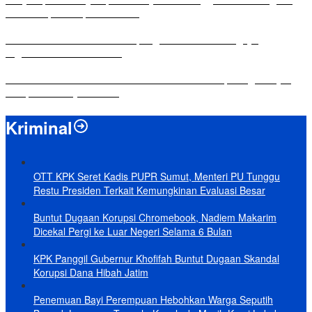
dalam Rapat Paripurna DPRD
Komisi IV DPRD Bandar Lampung Tekankan Pentingnya
Digitalisasi Sekolah Dasar
Yuni Karnelis Bentuk Komunitas Teluk Menanam, Warga Diajak
Hidupkan Budaya Tanam
Kriminal
OTT KPK Seret Kadis PUPR Sumut, Menteri PU Tunggu
Restu Presiden Terkait Kemungkinan Evaluasi Besar
Buntut Dugaan Korupsi Chromebook, Nadiem Makarim
Dicekal Pergi ke Luar Negeri Selama 6 Bulan
KPK Panggil Gubernur Khofifah Buntut Dugaan Skandal
Korupsi Dana Hibah Jatim
Penemuan Bayi Perempuan Hebohkan Warga Seputih