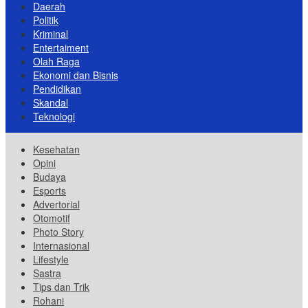
Daerah
Politik
Kriminal
Entertaiment
Olah Raga
Ekonomi dan Bisnis
Pendidikan
Skandal
Teknologi
Kesehatan
Opini
Budaya
Esports
Advertorial
Otomotif
Photo Story
Internasional
Lifestyle
Sastra
Tips dan Trik
Rohani