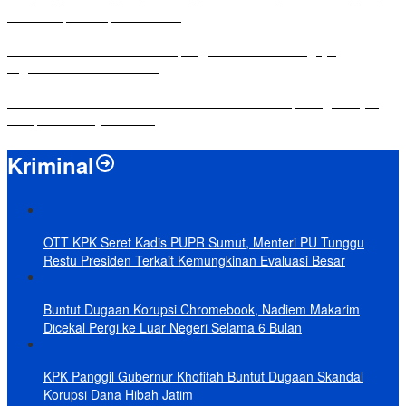
dalam Rapat Paripurna DPRD
Komisi IV DPRD Bandar Lampung Tekankan Pentingnya
Digitalisasi Sekolah Dasar
Yuni Karnelis Bentuk Komunitas Teluk Menanam, Warga Diajak
Hidupkan Budaya Tanam
Kriminal
OTT KPK Seret Kadis PUPR Sumut, Menteri PU Tunggu
Restu Presiden Terkait Kemungkinan Evaluasi Besar
Buntut Dugaan Korupsi Chromebook, Nadiem Makarim
Dicekal Pergi ke Luar Negeri Selama 6 Bulan
KPK Panggil Gubernur Khofifah Buntut Dugaan Skandal
Korupsi Dana Hibah Jatim