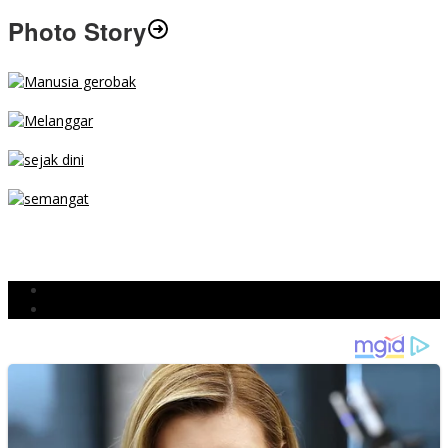
Photo Story
MENGIBA
PARKIR SEMBARANG
SEJAK DINI
TETAP SEMANGAT
BERJIBAKU
Populer
Komentar