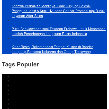
Kecewa Perbaikan Mobilnya Tidak Kunjung Selesai,
Pengguna Ioniq 5 Kritik Hyundai: Gencar Promosi tapi Buruk
Layanan After-Sales
Putin Beri Jawaban soal Tawaran Prabowo untuk Menambah
Jumlah Penerbangan Langsung Rusia-Indonesia
Kinar Resto, Rekomendasi Tempat Kuliner di Bandar
Lampung Bersama Keluarga dan Orang Tersayang
Tags Populer
DPRD Bandar Lampung
Lampung
Iran
pemkot bandar lampung
Jokowi
DPRD Bandarlampung
Israel
Wiyadi