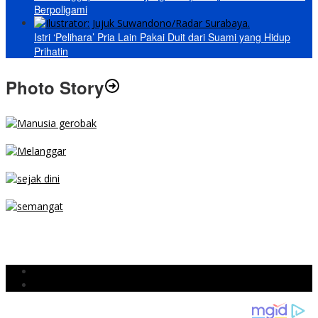
Berpoligami
Istri ‘Pelihara’ Pria Lain Pakai Duit dari Suami yang Hidup
Prihatin
Photo Story
MENGIBA
PARKIR SEMBARANG
SEJAK DINI
TETAP SEMANGAT
BERJIBAKU
Populer
Komentar