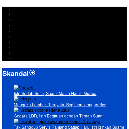
DPRD Bandar Lampung
Lampung
Iran
pemkot bandar lampung
Jokowi
DPRD Bandarlampung
Israel
Wiyadi
Prabowo
paripurna
Skandal
Istri Sudah Setia, Suami Malah Hamili Mertua
Mengaku Lembur, Ternyata ‘Begituan’ dengan Bos
Gegara LDR, Istri Begituan dengan Teman Suami
Tak Sanggup Servis Ranjang Satiap Hari, Istri Izinkan Suami