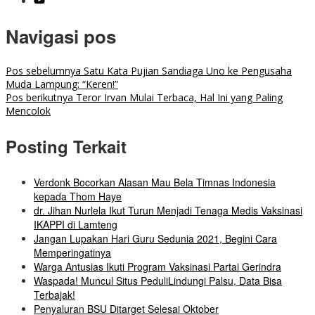
Navigasi pos
Pos sebelumnya
Satu Kata Pujian Sandiaga Uno ke Pengusaha
Muda Lampung: “Keren!”
Pos berikutnya
Teror Irvan Mulai Terbaca, Hal Ini yang Paling
Mencolok
Posting Terkait
Verdonk Bocorkan Alasan Mau Bela Timnas Indonesia
kepada Thom Haye
dr. Jihan Nurlela Ikut Turun Menjadi Tenaga Medis Vaksinasi
IKAPPI di Lamteng
Jangan Lupakan Hari Guru Sedunia 2021, Begini Cara
Memperingatinya
Warga Antusias Ikuti Program Vaksinasi Partai Gerindra
Waspada! Muncul Situs PeduliLindungi Palsu, Data Bisa
Terbajak!
Penyaluran BSU Ditarget Selesai Oktober