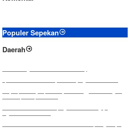
Populer Sepekan
Daerah
Antusias Warga di Reses Ketua DPRD Mesuji
Apresiasi Ketua DPRD Mesuji di Hut Bayangkara ke-80 Tahun
Penyampaian LKPJ Bupati Mesuji Tahun Anggaran 2025 Digelar
dalam Rapat Paripurna DPRD
Komisi IV DPRD Bandar Lampung Tekankan Pentingnya
Digitalisasi Sekolah Dasar
Yuni Karnelis Bentuk Komunitas Teluk Menanam, Warga Diajak