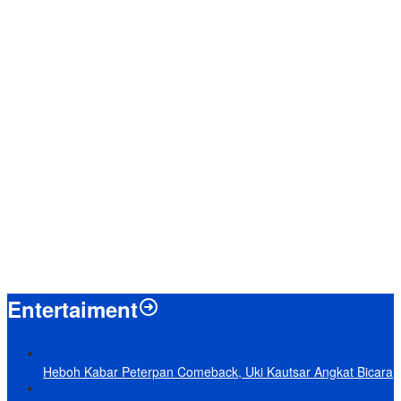
Menpan-RB Tegaskan WFA bagi ASN Hanya Opsional, Bukan
Kewajiban
Presiden Prabowo Resmi Mulai Proyek Raksasa Baterai Kendaraan
Listrik Senilai Rp95,5 Triliun
Laporkan 212 Merek Beras yang Diklaim Bermasalah, Mentan
Amran Klaim Sudah Telepon Kapolri dan Jaksa Agung
Terungkap, Ternyata Ini Alasan Basarnas Evakuasi Juliana Marins
Tanpa Helikopter
Baru KelarPolemik 4 Pulau Sumut-Aceh, Muncul Klaim 43 Pulau RI
yang Kini dalam Sengketa
Entertaiment
Heboh Kabar Peterpan Comeback, Uki Kautsar Angkat Bicara