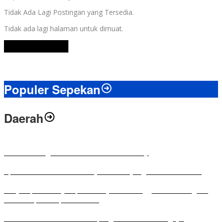
Tidak Ada Lagi Postingan yang Tersedia.
Tidak ada lagi halaman untuk dimuat.
Lihat Selengkapnya
Populer Sepekan
Daerah
Antusias Warga di Reses Ketua DPRD Mesuji
Apresiasi Ketua DPRD Mesuji di Hut Bayangkara ke-80 Tahun
Penyampaian LKPJ Bupati Mesuji Tahun Anggaran 2025 Digelar
dalam Rapat Paripurna DPRD
Komisi IV DPRD Bandar Lampung Tekankan Pentingnya