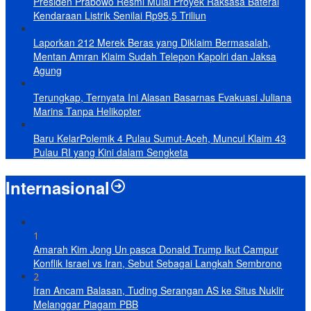
Presiden Prabowo Resmi Mulai Proyek Raksasa Baterai
Kendaraan Listrik Senilai Rp95,5 Triliun
Laporkan 212 Merek Beras yang Diklaim Bermasalah,
Mentan Amran Klaim Sudah Telepon Kapolri dan Jaksa
Agung
Terungkap, Ternyata Ini Alasan Basarnas Evakuasi Juliana
Marins Tanpa Helikopter
Baru KelarPolemik 4 Pulau Sumut-Aceh, Muncul Klaim 43
Pulau RI yang Kini dalam Sengketa
Internasional
1
Amarah Kim Jong Un pasca Donald Trump Ikut Campur
Konflik Israel vs Iran, Sebut Sebagai Langkah Sembrono
2
Iran Ancam Balasan, Tuding Serangan AS ke Situs Nuklir
Melanggar Piagam PBB