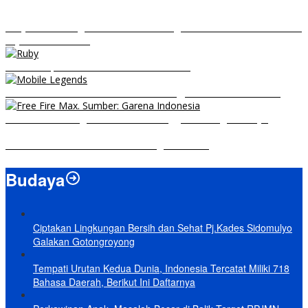
RRQ vs EVOS Legends: Berikut Ini Rangkuman El Clasico di MPL ID
Sejak Awal Dimulai
5 Hero Top Pick MPL Indonesia Season 8
8 Hero Midlaner Terbaik untuk Roaming, Sidelane Auto Aman!
Free Fire Max Segera Rilis! Catat Tanggal Pra-Registrasinya
Build Natalia Tersakit di Mobile Legends 2021
Budaya
Ciptakan Lingkungan Bersih dan Sehat Pj.Kades Sidomulyo
Galakan Gotongroyong
Tempati Urutan Kedua Dunia, Indonesia Tercatat Miliki 718
Bahasa Daerah, Berikut Ini Daftarnya