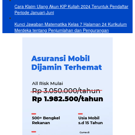
Cara Klaim Ulang Akun KIP Kuliah 2024 Teruntuk Pendaftar
Periode Januari-Juni
Kunci Jawaban Matematika Kelas 7 Halaman 24 Kurikulum
Merdeka tentang Penjumlahan dan Pengurangan