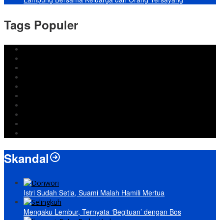
Tags Populer
DPRD Bandar Lampung
Lampung
Iran
pemkot bandar lampung
Jokowi
DPRD Bandarlampung
Israel
Wiyadi
Prabowo
paripurna
Skandal
Istri Sudah Setia, Suami Malah Hamili Mertua
Mengaku Lembur, Ternyata ‘Begituan’ dengan Bos