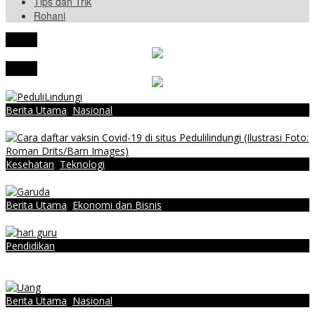
Tips dan Trik
Rohani
tutup
tutup
Berita Utama
,
Nasional
Waspada! Muncul Situs PeduliLindungi Palsu, Data Bisa Terbajak!
Kesehatan
,
Teknologi
Begini Cara Daftar Vaksinasi Covid-19 di Pedulilindungi
Berita Utama
,
Ekonomi dan Bisnis
Maskapai Garuda Tawarkan Program Tes PCR Hanya Rp260 Ribu!
Pendidikan
Jangan Lupakan Hari Guru Sedunia 2021, Begini Cara
Memperingatinya
Berita Utama
,
Nasional
Penyaluran BSU Ditarget Selesai Oktober