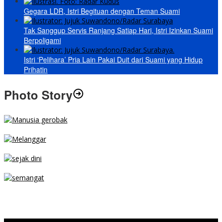
Gegara LDR, Istri Begituan dengan Teman Suami
Tak Sanggup Servis Ranjang Satiap Hari, Istri Izinkan Suami
Berpoligami
Istri ‘Pelihara’ Pria Lain Pakai Duit dari Suami yang Hidup
Prihatin
Photo Story
MENGIBA
PARKIR SEMBARANG
SEJAK DINI
TETAP SEMANGAT
BERJIBAKU