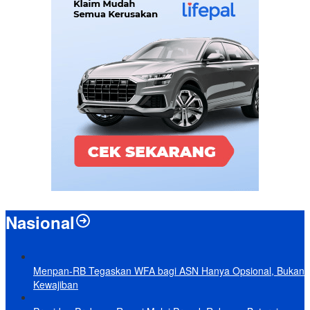
Nasional
Menpan-RB Tegaskan WFA bagi ASN Hanya Opsional, Bukan
Kewajiban