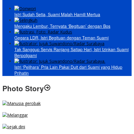
Istri Sudah Setia, Suami Malah Hamili Mertua
Mengaku Lembur, Ternyata ‘Begituan’ dengan Bos
Gegara LDR, Istri Begituan dengan Teman Suami
Tak Sanggup Servis Ranjang Satiap Hari, Istri Izinkan Suami
Berpoligami
Istri ‘Pelihara’ Pria Lain Pakai Duit dari Suami yang Hidup
Prihatin
Photo Story
MENGIBA
PARKIR SEMBARANG
SEJAK DINI