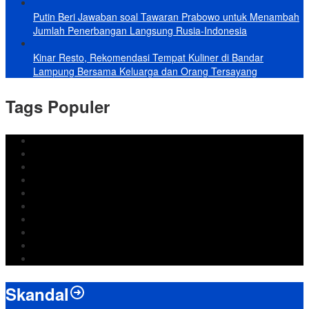
Putin Beri Jawaban soal Tawaran Prabowo untuk Menambah
Jumlah Penerbangan Langsung Rusia-Indonesia
Kinar Resto, Rekomendasi Tempat Kuliner di Bandar
Lampung Bersama Keluarga dan Orang Tersayang
Tags Populer
DPRD Bandar Lampung
Lampung
Iran
pemkot bandar lampung
Jokowi
DPRD Bandarlampung
Israel
Wiyadi
Prabowo
paripurna
Skandal