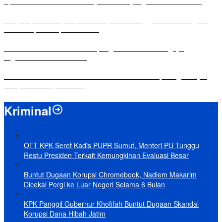
Apresiasi Ketua DPRD Mesuji di Hut Bayangkara ke-80 Tahun
Penyampaian LKPJ Bupati Mesuji Tahun Anggaran 2025 Digelar
dalam Rapat Paripurna DPRD
Komisi IV DPRD Bandar Lampung Tekankan Pentingnya
Digitalisasi Sekolah Dasar
Yuni Karnelis Bentuk Komunitas Teluk Menanam, Warga Diajak
Hidupkan Budaya Tanam
Kriminal
OTT KPK Seret Kadis PUPR Sumut, Menteri PU Tunggu
Restu Presiden Terkait Kemungkinan Evaluasi Besar
Buntut Dugaan Korupsi Chromebook, Nadiem Makarim
Dicekal Pergi ke Luar Negeri Selama 6 Bulan
KPK Panggil Gubernur Khofifah Buntut Dugaan Skandal
Korupsi Dana Hibah Jatim